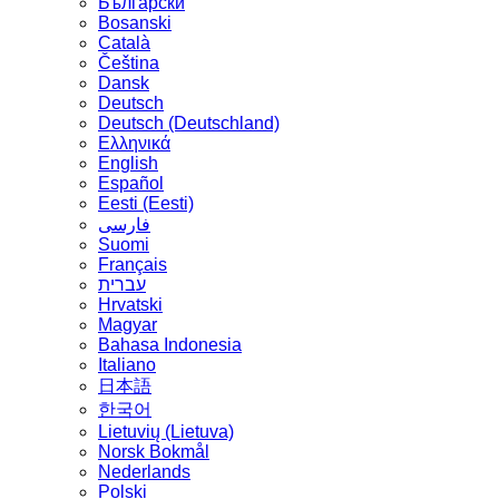
Български
Bosanski
Сatalà
Čeština
Dansk
Deutsch
Deutsch (Deutschland)
Ελληνικά
English
Español
Eesti (Eesti)
فارسی
Suomi
Français
עברית
Hrvatski
Magyar
Bahasa Indonesia
Italiano
日本語
한국어
Lietuvių (Lietuva)
‪Norsk Bokmål‬
Nederlands
Polski