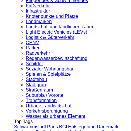
Fliegendes & Schwimmendes
Fußverkehr
Infrastruktur
Knotenpunkte und Plätze
Landmarken
Landschaft und ländlicher Raum
Light Electric Vehicles (LEVs)
Logistik & Güterverkehr
ÖPNV
Parken
Radverkehr
Regenwasserbewirtschaftung
Schilder
Sozialer Wohnungsbau
Spielen & Spielplätze
Städtebau
Stadtgrün
Straßenraum
Suburbia / Vororte
Transformation
Urbane Landwirtschaft
Verkehrsberuhigung
Wasser als urbanes Element
Top Tags
Schwammstadt
Paris
BGI
Entsiegelung
Dänemark