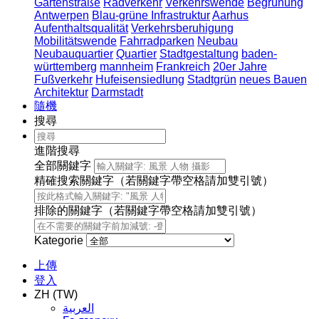
Gartenstraße
Radverkehr
Verkehrswende
Begrünung
Antwerpen
Blau-grüne Infrastruktur
Aarhus
Aufenthaltsqualität
Verkehrsberuhigung
Mobilitätswende
Fahrradparken
Neubau
Neubauquartier
Quartier
Stadtgestaltung
baden-
württemberg
mannheim
Frankreich
20er Jahre
Fußverkehr
Hufeisensiedlung
Stadtgrün
neues Bauen
Architektur
Darmstadt
隨機
搜尋
進階搜尋
全部關鍵字
精確搜索關鍵字（若關鍵字帶空格請加雙引號）
排除的關鍵字（若關鍵字帶空格請加雙引號）
Kategorie
上傳
登入
ZH (TW)
العربية