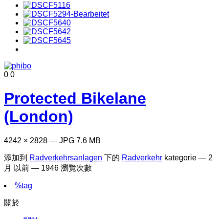
0
0
Protected Bikelane
(London)
4242 × 2828 — JPG 7.6 MB
添加到
Radverkehrsanlagen
下的
Radverkehr
kategorie —
2
月 以前
— 1946 瀏覽次數
%tag
關於