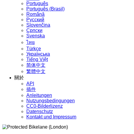
Português
Português (Brasil)
Română
Русский
Slovenčina
Српски
Svenska
ไทย
Türkçe
Українська
Tiếng Việt
简体中文
繁體中文
關於
API
插件
Anleitungen
Nutzungsbedingungen
CC0-Bilderlizenz
Datenschutz
Kontakt und Impressum