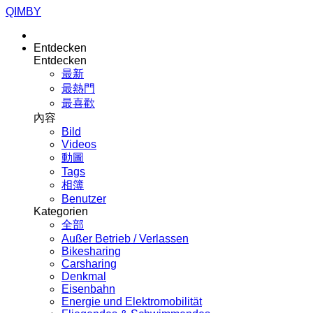
QIMBY
Entdecken
Entdecken
最新
最熱門
最喜歡
內容
Bild
Videos
動圖
Tags
相簿
Benutzer
Kategorien
全部
Außer Betrieb / Verlassen
Bikesharing
Carsharing
Denkmal
Eisenbahn
Energie und Elektromobilität