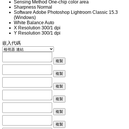
Sensing Method
One-chip color area
Sharpness
Normal
Software
Adobe Photoshop Lightroom Classic 15.3
(Windows)
White Balance
Auto
X Resolution
300/1 dpi
Y Resolution
300/1 dpi
嵌入代碼
複製
複製
複製
複製
複製
複製