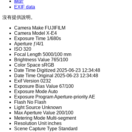
關於
EXIF data
沒有提供說明。
Camera Make
FUJIFILM
Camera Model
X-E4
Exposure Time
1/680s
Aperture
ƒ/4/1
ISO
320
Focal Length
5000/100 mm
Brightness Value
765/100
Color Space
sRGB
Date Time Digitized
2025-06-23 12:34:48
Date Time Original
2025-06-23 12:34:48
Exif Version
0232
Exposure Bias Value
67/100
Exposure Mode
Auto
Exposure Program
Aperture-priority AE
Flash
No Flash
Light Source
Unknown
Max Aperture Value
200/100
Metering Mode
Multi-segment
Resolution Unit
inches
Scene Capture Type
Standard