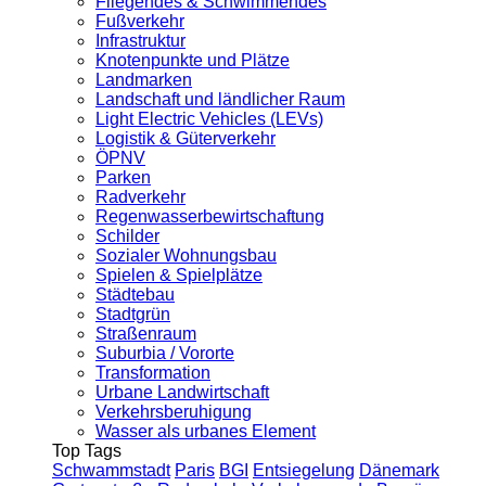
Fliegendes & Schwimmendes
Fußverkehr
Infrastruktur
Knotenpunkte und Plätze
Landmarken
Landschaft und ländlicher Raum
Light Electric Vehicles (LEVs)
Logistik & Güterverkehr
ÖPNV
Parken
Radverkehr
Regenwasserbewirtschaftung
Schilder
Sozialer Wohnungsbau
Spielen & Spielplätze
Städtebau
Stadtgrün
Straßenraum
Suburbia / Vororte
Transformation
Urbane Landwirtschaft
Verkehrsberuhigung
Wasser als urbanes Element
Top Tags
Schwammstadt
Paris
BGI
Entsiegelung
Dänemark