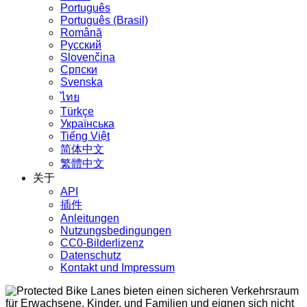
Português
Português (Brasil)
Română
Русский
Slovenčina
Српски
Svenska
ไทย
Türkçe
Українська
Tiếng Việt
简体中文
繁體中文
关于
API
插件
Anleitungen
Nutzungsbedingungen
CC0-Bilderlizenz
Datenschutz
Kontakt und Impressum