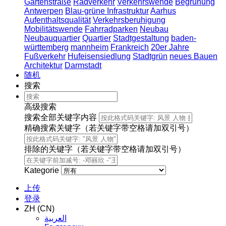
Gartenstraße
Radverkehr
Verkehrswende
Begrünung
Antwerpen
Blau-grüne Infrastruktur
Aarhus
Aufenthaltsqualität
Verkehrsberuhigung
Mobilitätswende
Fahrradparken
Neubau
Neubauquartier
Quartier
Stadtgestaltung
baden-
württemberg
mannheim
Frankreich
20er Jahre
Fußverkehr
Hufeisensiedlung
Stadtgrün
neues Bauen
Architektur
Darmstadt
随机
搜索
高级搜索
搜索全部关键字内容
精确搜索关键字（若关键字带空格请加双引号）
排除的关键字（若关键字带空格请加双引号）
Kategorie
上传
登录
ZH (CN)
العربية