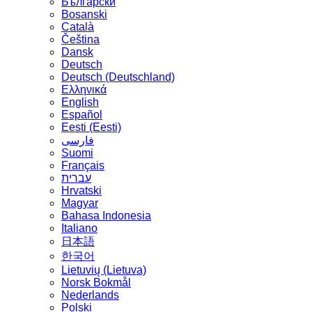
Български
Bosanski
Сatalà
Čeština
Dansk
Deutsch
Deutsch (Deutschland)
Ελληνικά
English
Español
Eesti (Eesti)
فارسی
Suomi
Français
עברית
Hrvatski
Magyar
Bahasa Indonesia
Italiano
日本語
한국어
Lietuvių (Lietuva)
‪Norsk Bokmål‬
Nederlands
Polski