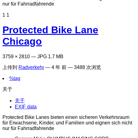
1
1
Protected Bike Lane
Chicago
3759 × 2810 — JPG 1.7 MB
上传到
Radverkehr
—
4 年 前
— 3488 次浏览
%tag
关于
关于
EXIF data
Protected Bike Lanes bieten einen sicheren Verkehrsraum
für Erwachsene, Kinder, und Familien und eignen sich nicht
nur für Fahrradfahrende