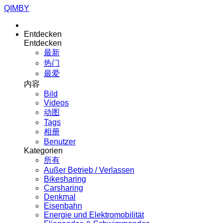
QIMBY
Entdecken
Entdecken
最新
热门
最爱
内容
Bild
Videos
动图
Tags
相册
Benutzer
Kategorien
所有
Außer Betrieb / Verlassen
Bikesharing
Carsharing
Denkmal
Eisenbahn
Energie und Elektromobilität