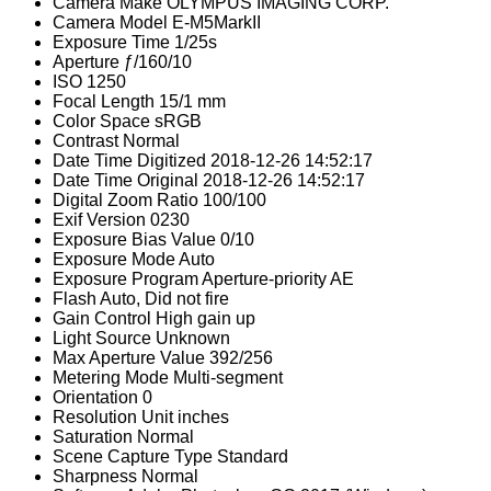
Camera Make
OLYMPUS IMAGING CORP.
Camera Model
E-M5MarkII
Exposure Time
1/25s
Aperture
ƒ/160/10
ISO
1250
Focal Length
15/1 mm
Color Space
sRGB
Contrast
Normal
Date Time Digitized
2018-12-26 14:52:17
Date Time Original
2018-12-26 14:52:17
Digital Zoom Ratio
100/100
Exif Version
0230
Exposure Bias Value
0/10
Exposure Mode
Auto
Exposure Program
Aperture-priority AE
Flash
Auto, Did not fire
Gain Control
High gain up
Light Source
Unknown
Max Aperture Value
392/256
Metering Mode
Multi-segment
Orientation
0
Resolution Unit
inches
Saturation
Normal
Scene Capture Type
Standard
Sharpness
Normal