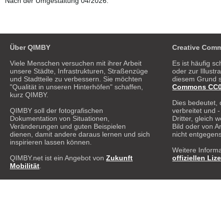
Nach der Umgestaltung 04/2026.
Über QIMBY
Creative Comm
Viele Menschen versuchen mit ihrer Arbeit
Es ist häufig sc
unsere Städte, Infrastrukturen, Straßenzüge
oder zur Illust
und Stadtteile zu verbessern. Sie möchten
diesem Grund s
"Qualität in unseren Hinterhöfen" schaffen,
Commons CC0 1
kurz QIMBY.
Dies bedeutet, 
QIMBY soll der fotografischen
verbreitet und 
Dokumentation von Situationen,
Dritter, gleich
Veränderungen und guten Beispielen
Bild oder von A
dienen, damit andere daraus lernen und sich
nicht entgegen
inspirieren lassen können.
Weitere Informa
QIMBY.net ist ein Angebot von
Zukunft
offiziellen Liz
Mobilität
.