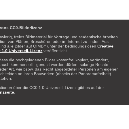
ons CC0-Bilderlizenz
hwierig, freies Bildmaterial für Vorträge und studentische Arbeiten
ration von Plänen, Broschüren oder im Internet zu finden. Aus
ind alle Bilder auf QIMBY unter der bedingungslosen
Creative
.0 Universell-Lizenz
veröffentlicht.
dass die hochgeladenen Bilder kostenfrei kopiert, verändert,
- auch kommerziell - genutzt werden dürfen, solange Rechte
 weder Art, wie bspw. das Recht abgebildeter Personen am eigenen
rchitekten an ihren Bauwerken (abseits der Panoramafreiheit)
stehen.
tionen über die CC0 1.0 Universell-Lizenz gibt es auf der
enzseite
.