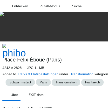
Entdecken
Zufall-Modus
Suche
Place Félix Éboué (Paris)
4242 × 2828 — JPG 11 MB
Added to
Parks & Platzgestaltungen
under
Transformation
kategor
Schwammstadt
Paris
Transformation
Frankreich
Über
EXIF data