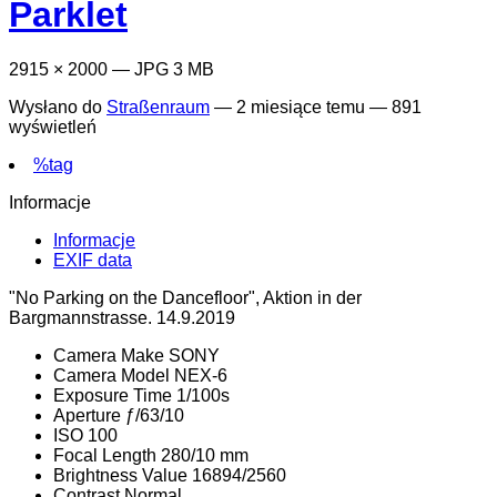
Parklet
2915 × 2000 — JPG 3 MB
Wysłano do
Straßenraum
—
2 miesiące temu
— 891
wyświetleń
%tag
Informacje
Informacje
EXIF data
"No Parking on the Dancefloor", Aktion in der
Bargmannstrasse. 14.9.2019
Camera Make
SONY
Camera Model
NEX-6
Exposure Time
1/100s
Aperture
ƒ/63/10
ISO
100
Focal Length
280/10 mm
Brightness Value
16894/2560
Contrast
Normal