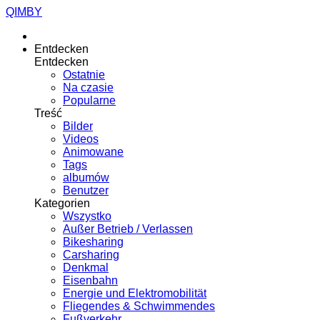
QIMBY
Entdecken
Entdecken
Ostatnie
Na czasie
Popularne
Treść
Bilder
Videos
Animowane
Tags
albumów
Benutzer
Kategorien
Wszystko
Außer Betrieb / Verlassen
Bikesharing
Carsharing
Denkmal
Eisenbahn
Energie und Elektromobilität
Fliegendes & Schwimmendes
Fußverkehr