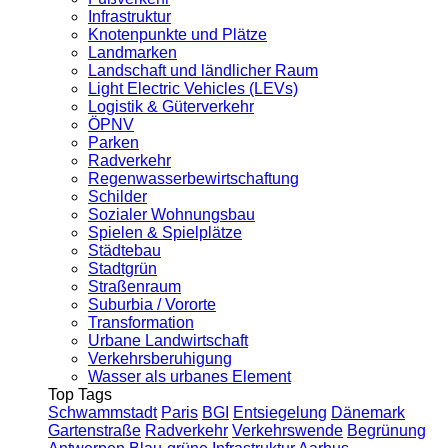
Infrastruktur
Knotenpunkte und Plätze
Landmarken
Landschaft und ländlicher Raum
Light Electric Vehicles (LEVs)
Logistik & Güterverkehr
ÖPNV
Parken
Radverkehr
Regenwasserbewirtschaftung
Schilder
Sozialer Wohnungsbau
Spielen & Spielplätze
Städtebau
Stadtgrün
Straßenraum
Suburbia / Vororte
Transformation
Urbane Landwirtschaft
Verkehrsberuhigung
Wasser als urbanes Element
Top Tags
Schwammstadt
Paris
BGI
Entsiegelung
Dänemark
Gartenstraße
Radverkehr
Verkehrswende
Begrünung