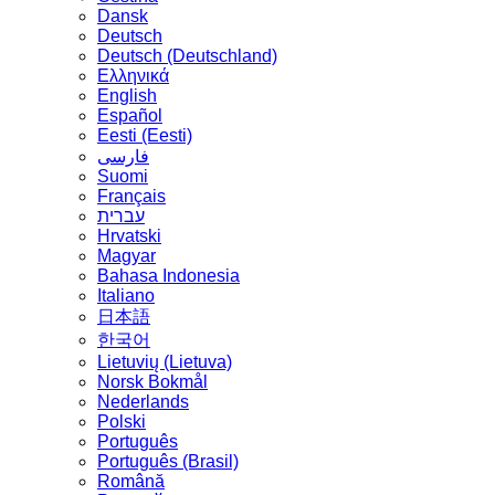
Dansk
Deutsch
Deutsch (Deutschland)
Ελληνικά
English
Español
Eesti (Eesti)
فارسی
Suomi
Français
עברית
Hrvatski
Magyar
Bahasa Indonesia
Italiano
日本語
한국어
Lietuvių (Lietuva)
‪Norsk Bokmål‬
Nederlands
Polski
Português
Português (Brasil)
Română