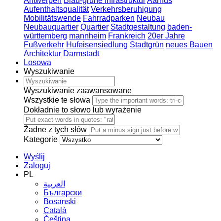
Antwerpen
Blau-grüne Infrastruktur
Aarhus
Aufenthaltsqualität
Verkehrsberuhigung
Mobilitätswende
Fahrradparken
Neubau
Neubauquartier
Quartier
Stadtgestaltung
baden-
württemberg
mannheim
Frankreich
20er Jahre
Fußverkehr
Hufeisensiedlung
Stadtgrün
neues Bauen
Architektur
Darmstadt
Losowa
Wyszukiwanie
Wyszukiwanie zaawansowane
Wszystkie te słowa
Dokładnie to słowo lub wyrażenie
Żadne z tych słów
Kategorie
Wyślij
Zaloguj
PL
العربية
Български
Bosanski
Сatalà
Čeština