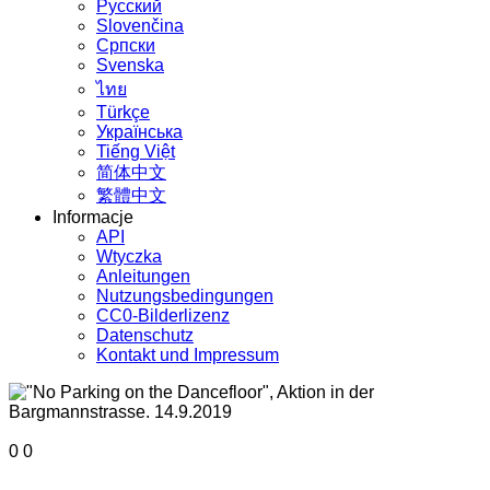
Русский
Slovenčina
Српски
Svenska
ไทย
Türkçe
Українська
Tiếng Việt
简体中文
繁體中文
Informacje
API
Wtyczka
Anleitungen
Nutzungsbedingungen
CC0-Bilderlizenz
Datenschutz
Kontakt und Impressum
0
0