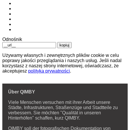
Odnośnik
kopiuj
Używamy własnych i zewnętrznych plików cookie w celu
poprawy jakości przeglądania i naszych usług. Jeśli nadal
korzystasz z naszej strony internetowej, oświadczasz, że
akceptujesz
polityka prywatności
.
Über QIMBY
Viele Menschen versuchen mit ihrer Arbeit unsere
Städte, Infrastrukturen, Straßenzüge und Stadtteile zu
verbessern. Sie möchten "Qualität in unseren
Hinterhöfen" schaffen, kurz QIMBY.
QIMBY soll der fotografischen Dokumentation von