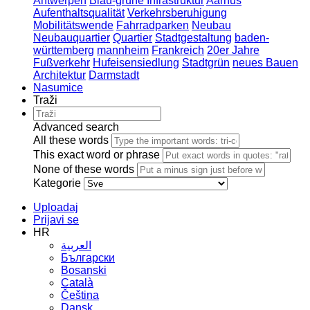
Antwerpen
Blau-grüne Infrastruktur
Aarhus
Aufenthaltsqualität
Verkehrsberuhigung
Mobilitätswende
Fahrradparken
Neubau
Neubauquartier
Quartier
Stadtgestaltung
baden-
württemberg
mannheim
Frankreich
20er Jahre
Fußverkehr
Hufeisensiedlung
Stadtgrün
neues Bauen
Architektur
Darmstadt
Nasumice
Traži
Advanced search
All these words
This exact word or phrase
None of these words
Kategorie
Uploadaj
Prijavi se
HR
العربية
Български
Bosanski
Сatalà
Čeština
Dansk