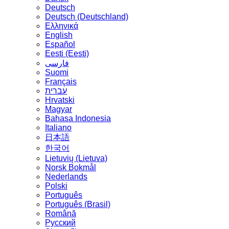
Deutsch
Deutsch (Deutschland)
Ελληνικά
English
Español
Eesti (Eesti)
فارسی
Suomi
Français
עברית
Hrvatski
Magyar
Bahasa Indonesia
Italiano
日本語
한국어
Lietuvių (Lietuva)
‪Norsk Bokmål‬
Nederlands
Polski
Português
Português (Brasil)
Română
Русский