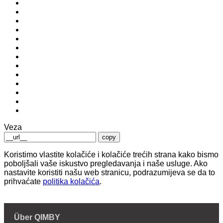
Veza
copy
Koristimo vlastite kolačiće i kolačiće trećih strana kako bismo
poboljšali vaše iskustvo pregledavanja i naše usluge. Ako
nastavite koristiti našu web stranicu, podrazumijeva se da to
prihvaćate
politika kolačića
.
Über QIMBY