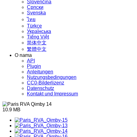
Slovenčina
Српски
Svenska
ไทย
Türkçe
Українська
Tiếng Việt
简体中文
繁體中文
O nama
API
Plugin
Anleitungen
Nutzungsbedingungen
CC0-Bilderlizenz
Datenschutz
Kontakt und Impressum
10.9 MB