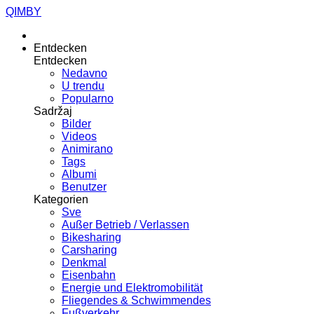
QIMBY
Entdecken
Entdecken
Nedavno
U trendu
Popularno
Sadržaj
Bilder
Videos
Animirano
Tags
Albumi
Benutzer
Kategorien
Sve
Außer Betrieb / Verlassen
Bikesharing
Carsharing
Denkmal
Eisenbahn
Energie und Elektromobilität
Fliegendes & Schwimmendes
Fußverkehr