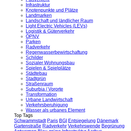
Infrastruktur
Knotenpunkte und Plätze
Landmarken
Landschaft und ländlicher Raum
Light Electric Vehicles (LEVs)
Logistik & Güterverkehr
ÖPNV
Parken
Radverkehr
Regenwasserbewirtschaftung
Schilder
Sozialer Wohnungsbau
Spielen & Spielplätze
Städtebau
Stadtgrün
Straßenraum
Suburbia / Vororte
Transformation
Urbane Landwirtschaft
Verkehrsberuhigung
Wasser als urbanes Element
Top Tags
Schwammstadt
Paris
BGI
Entsiegelung
Dänemark
Gartenstraße
Radverkehr
Verkehrswende
Begrünung