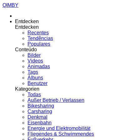
QIMBY
Entdecken
Entdecken
Recentes
Tendências
Populares
Conteúdo
Bilder
Videos
Animadas
Tags
Álbuns
Benutzer
Kategorien
Todas
Außer Betrieb / Verlassen
Bikesharing
Carsharing
Denkmal
Eisenbahn
Energie und Elektromobilität
Fliegendes & Schwimmendes
Fußverkehr