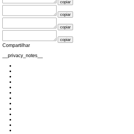
copiar
copiar
copiar
copiar
Compartilhar
__privacy_notes__