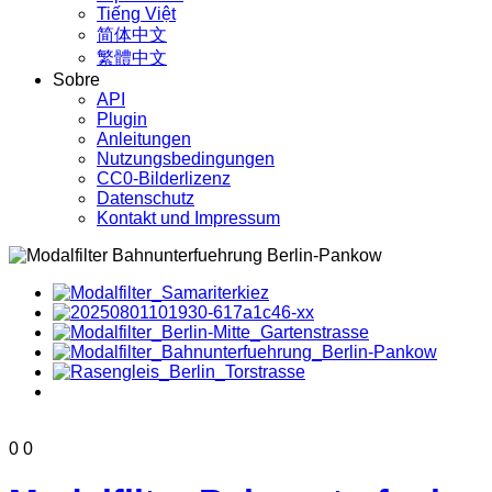
Tiếng Việt
简体中文
繁體中文
Sobre
API
Plugin
Anleitungen
Nutzungsbedingungen
CC0-Bilderlizenz
Datenschutz
Kontakt und Impressum
0
0