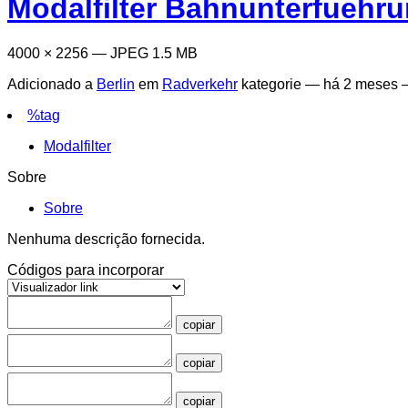
Modalfilter Bahnunterfuehr
4000 × 2256 — JPEG 1.5 MB
Adicionado a
Berlin
em
Radverkehr
kategorie —
há 2 meses
—
%tag
Modalfilter
Sobre
Sobre
Nenhuma descrição fornecida.
Códigos para incorporar
copiar
copiar
copiar