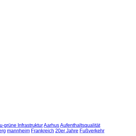
u-grüne Infrastruktur
Aarhus
Aufenthaltsqualität
erg
mannheim
Frankreich
20er Jahre
Fußverkehr