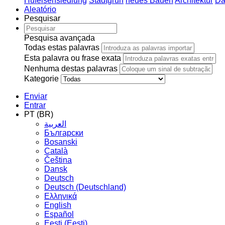
Hufeisensiedlung
Stadtgrün
neues Bauen
Architektur
Da
Aleatório
Pesquisar
Pesquisa avançada
Todas estas palavras
Esta palavra ou frase exata
Nenhuma destas palavras
Kategorie
Enviar
Entrar
PT (BR)
العربية
Български
Bosanski
Сatalà
Čeština
Dansk
Deutsch
Deutsch (Deutschland)
Ελληνικά
English
Español
Eesti (Eesti)