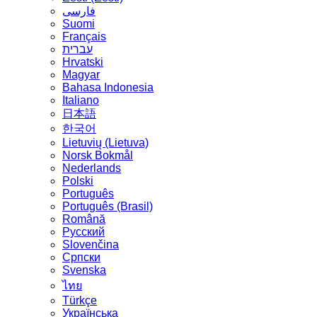
فارسی
Suomi
Français
עברית
Hrvatski
Magyar
Bahasa Indonesia
Italiano
日本語
한국어
Lietuvių (Lietuva)
‪Norsk Bokmål‬
Nederlands
Polski
Português
Português (Brasil)
Română
Русский
Slovenčina
Српски
Svenska
ไทย
Türkçe
Українська