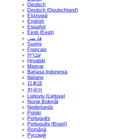
Deutsch
Deutsch (Deutschland)
Ελληνικά
English
Español
Eesti (Eesti)
فارسی
Suomi
Français
עברית
Hrvatski
Magyar
Bahasa Indonesia
Italiano
日本語
한국어
Lietuvių (Lietuva)
‪Norsk Bokmål‬
Nederlands
Polski
Português
Português (Brasil)
Română
Русский