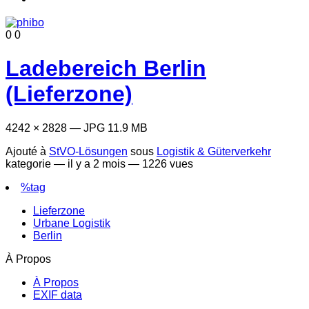
0
0
Ladebereich Berlin
(Lieferzone)
4242 × 2828 — JPG 11.9 MB
Ajouté à
StVO-Lösungen
sous
Logistik & Güterverkehr
kategorie —
il y a 2 mois
— 1226 vues
%tag
Lieferzone
Urbane Logistik
Berlin
À Propos
À Propos
EXIF data