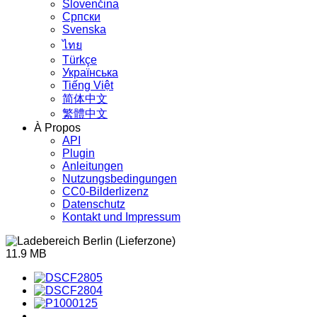
Slovenčina
Српски
Svenska
ไทย
Türkçe
Українська
Tiếng Việt
简体中文
繁體中文
À Propos
API
Plugin
Anleitungen
Nutzungsbedingungen
CC0-Bilderlizenz
Datenschutz
Kontakt und Impressum
11.9 MB