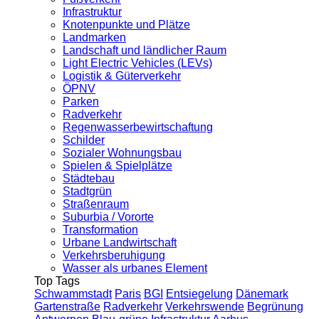
Infrastruktur
Knotenpunkte und Plätze
Landmarken
Landschaft und ländlicher Raum
Light Electric Vehicles (LEVs)
Logistik & Güterverkehr
ÖPNV
Parken
Radverkehr
Regenwasserbewirtschaftung
Schilder
Sozialer Wohnungsbau
Spielen & Spielplätze
Städtebau
Stadtgrün
Straßenraum
Suburbia / Vororte
Transformation
Urbane Landwirtschaft
Verkehrsberuhigung
Wasser als urbanes Element
Top Tags
Schwammstadt
Paris
BGI
Entsiegelung
Dänemark
Gartenstraße
Radverkehr
Verkehrswende
Begrünung