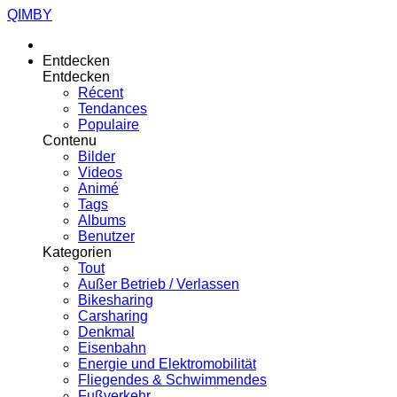
QIMBY
Entdecken
Entdecken
Récent
Tendances
Populaire
Contenu
Bilder
Videos
Animé
Tags
Albums
Benutzer
Kategorien
Tout
Außer Betrieb / Verlassen
Bikesharing
Carsharing
Denkmal
Eisenbahn
Energie und Elektromobilität
Fliegendes & Schwimmendes
Fußverkehr