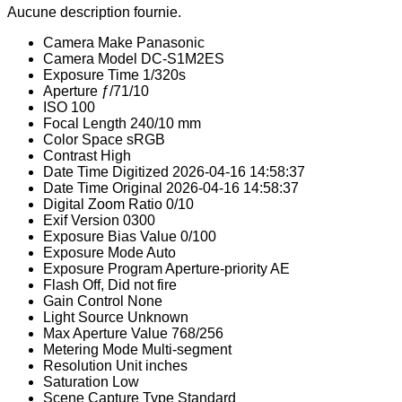
Aucune description fournie.
Camera Make
Panasonic
Camera Model
DC-S1M2ES
Exposure Time
1/320s
Aperture
ƒ/71/10
ISO
100
Focal Length
240/10 mm
Color Space
sRGB
Contrast
High
Date Time Digitized
2026-04-16 14:58:37
Date Time Original
2026-04-16 14:58:37
Digital Zoom Ratio
0/10
Exif Version
0300
Exposure Bias Value
0/100
Exposure Mode
Auto
Exposure Program
Aperture-priority AE
Flash
Off, Did not fire
Gain Control
None
Light Source
Unknown
Max Aperture Value
768/256
Metering Mode
Multi-segment
Resolution Unit
inches
Saturation
Low
Scene Capture Type
Standard