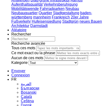
Antwerpen
Blau-grüne Infrastruktur
Aarhus
Aufenthaltsqualität
Verkehrsberuhigung
Mobilitätswende
Fahrradparken
Neubau
Neubauquartier
Quartier
Stadtgestaltung
baden-
württemberg
mannheim
Frankreich
20er Jahre
Fußverkehr
Hufeisensiedlung
Stadtgrün
neues Bauen
Architektur
Darmstadt
Aléatoire
Rechercher
Recherche avancée
Tous ces mots
Ce mot exact ou la phrase
Aucun de ces mots
Kategorie
Envoyer
Connexion
FR
العربية
Български
Bosanski
Сatalà
Čeština
Dansk