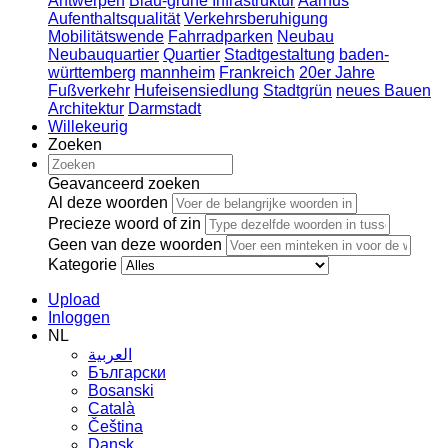
Antwerpen
Blau-grüne Infrastruktur
Aarhus
Aufenthaltsqualität
Verkehrsberuhigung
Mobilitätswende
Fahrradparken
Neubau
Neubauquartier
Quartier
Stadtgestaltung
baden-
württemberg
mannheim
Frankreich
20er Jahre
Fußverkehr
Hufeisensiedlung
Stadtgrün
neues Bauen
Architektur
Darmstadt
Willekeurig
Zoeken
Geavanceerd zoeken
Al deze woorden
Precieze woord of zin
Geen van deze woorden
Kategorie
Upload
Inloggen
NL
العربية
Български
Bosanski
Сatalà
Čeština
Dansk