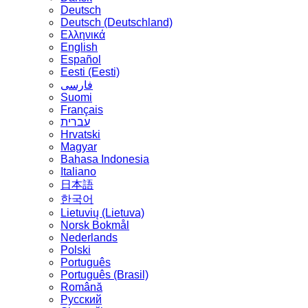
Deutsch
Deutsch (Deutschland)
Ελληνικά
English
Español
Eesti (Eesti)
فارسی
Suomi
Français
עברית
Hrvatski
Magyar
Bahasa Indonesia
Italiano
日本語
한국어
Lietuvių (Lietuva)
‪Norsk Bokmål‬
Nederlands
Polski
Português
Português (Brasil)
Română
Русский