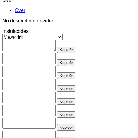
Over
No description provided.
Insluitcodes
Kopieër
Kopieër
Kopieër
Kopieër
Kopieër
Kopieër
Kopieër