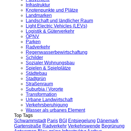
Infrastruktur
Knotenpunkte und Plätze
Landmarken
Landschaft und ländlicher Raum
Light Electric Vehicles (LEVs)
Logistik & Güterverkehr
ÖPNV
Parken
Radverkehr
Regenwasserbewirtschaftung
Schilder
Sozialer Wohnungsbau
Spielen & Spielplätze
Städtebau
Stadtgrün
Straßenraum
Suburbia / Vororte
Transformation
Urbane Landwirtschaft
Verkehrsberuhigung
Wasser als urbanes Element
Top Tags
Schwammstadt
Paris
BGI
Entsiegelung
Dänemark
Gartenstraße
Radverkehr
Verkehrswende
Begrünung