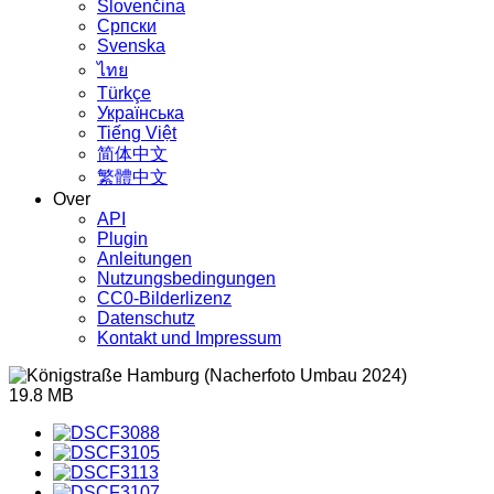
Slovenčina
Српски
Svenska
ไทย
Türkçe
Українська
Tiếng Việt
简体中文
繁體中文
Over
API
Plugin
Anleitungen
Nutzungsbedingungen
CC0-Bilderlizenz
Datenschutz
Kontakt und Impressum
19.8 MB