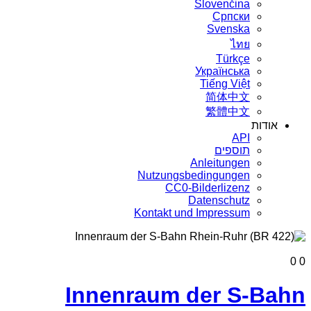
Slovenčina
Српски
Svenska
ไทย
Türkçe
Українська
Tiếng Việt
简体中文
繁體中文
אודות
API
תוספים
Anleitungen
Nutzungsbedingungen
CC0-Bilderlizenz
Datenschutz
Kontakt und Impressum
0
0
Innenraum der S-Bahn