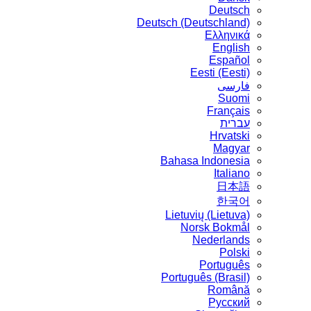
Deutsch
Deutsch (Deutschland)
Ελληνικά
English
Español
Eesti (Eesti)
فارسی
Suomi
Français
עברית
Hrvatski
Magyar
Bahasa Indonesia
Italiano
日本語
한국어
Lietuvių (Lietuva)
‪Norsk Bokmål‬
Nederlands
Polski
Português
Português (Brasil)
Română
Русский