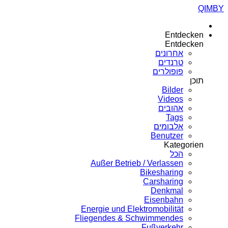
QIMBY
Entdecken
Entdecken
אחרונים
טרנדים
פופולרים
תוכן
Bilder
Videos
אהובים
Tags
אלבומים
Benutzer
Kategorien
הכל
Außer Betrieb / Verlassen
Bikesharing
Carsharing
Denkmal
Eisenbahn
Energie und Elektromobilität
Fliegendes & Schwimmendes
Fußverkehr