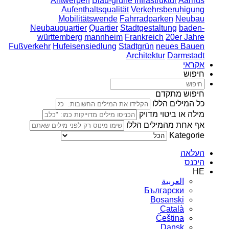
Antwerpen
Blau-grüne Infrastruktur
Aarhus
Aufenthaltsqualität
Verkehrsberuhigung
Mobilitätswende
Fahrradparken
Neubau
Neubauquartier
Quartier
Stadtgestaltung
baden-
württemberg
mannheim
Frankreich
20er Jahre
Fußverkehr
Hufeisensiedlung
Stadtgrün
neues Bauen
Architektur
Darmstadt
אקראי
חיפוש
חיפוש מתקדם
כל המילים הללו
מילה או ביטוי מדויק
אף אחת מהמילים הללו
Kategorie
העלאה
היכנס
HE
العربية
Български
Bosanski
Сatalà
Čeština
Dansk