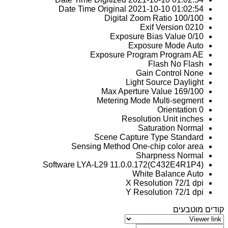
Date Time Original
2021-10-10 01:02:54
Digital Zoom Ratio
100/100
Exif Version
0210
Exposure Bias Value
0/10
Exposure Mode
Auto
Exposure Program
Program AE
Flash
No Flash
Gain Control
None
Light Source
Daylight
Max Aperture Value
169/100
Metering Mode
Multi-segment
Orientation
0
Resolution Unit
inches
Saturation
Normal
Scene Capture Type
Standard
Sensing Method
One-chip color area
Sharpness
Normal
Software
LYA-L29 11.0.0.172(C432E4R1P4)
White Balance
Auto
X Resolution
72/1 dpi
Y Resolution
72/1 dpi
קודים מוטבעים