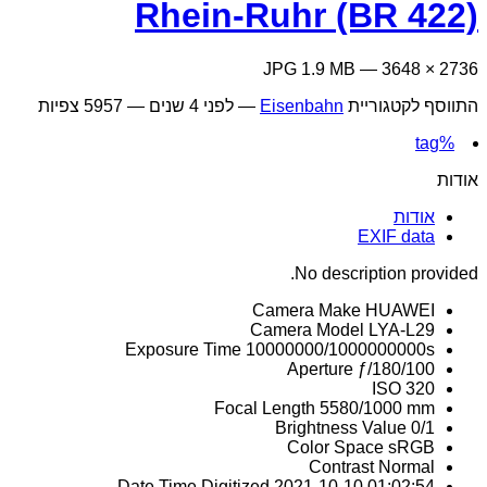
Rhein-Ruhr (BR 422)
2736 × 3648 — JPG 1.9 MB
התווסף לקטגוריית
Eisenbahn
—
לפני 4 שנים
— 5957 צפיות
%tag
אודות
אודות
EXIF data
No description provided.
Camera Make
HUAWEI
Camera Model
LYA-L29
Exposure Time
10000000/1000000000s
Aperture
ƒ/180/100
ISO
320
Focal Length
5580/1000 mm
Brightness Value
0/1
Color Space
sRGB
Contrast
Normal
Date Time Digitized
2021-10-10 01:02:54