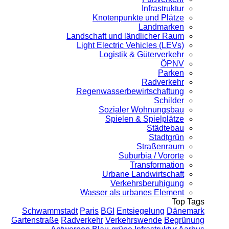
Infrastruktur
Knotenpunkte und Plätze
Landmarken
Landschaft und ländlicher Raum
Light Electric Vehicles (LEVs)
Logistik & Güterverkehr
ÖPNV
Parken
Radverkehr
Regenwasserbewirtschaftung
Schilder
Sozialer Wohnungsbau
Spielen & Spielplätze
Städtebau
Stadtgrün
Straßenraum
Suburbia / Vororte
Transformation
Urbane Landwirtschaft
Verkehrsberuhigung
Wasser als urbanes Element
Top Tags
Schwammstadt
Paris
BGI
Entsiegelung
Dänemark
Gartenstraße
Radverkehr
Verkehrswende
Begrünung