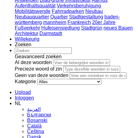
Antwerpen
Blau-grüne Infrastruktur
Aarhus
Aufenthaltsqualität
Verkehrsberuhigung
Mobilitätswende
Fahrradparken
Neubau
Neubauquartier
Quartier
Stadtgestaltung
baden-
württemberg
mannheim
Frankreich
20er Jahre
Fußverkehr
Hufeisensiedlung
Stadtgrün
neues Bauen
Architektur
Darmstadt
Willekeurig
Zoeken
Geavanceerd zoeken
Al deze woorden
Precieze woord of zin
Geen van deze woorden
Kategorie
Upload
Inloggen
NL
العربية
Български
Bosanski
Сatalà
Čeština
Dansk