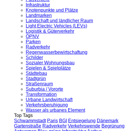
Infrastruktur
Knotenpunkte und Plätze
Landmarken
Landschaft und ländlicher Raum
Light Electric Vehicles (LEVs)
Logistik & Güterverkehr
ÖPNV
Parken
Radverkehr
Regenwasserbewirtschaftung
Schilder
Sozialer Wohnungsbau
Spielen & Spielplätze
Städtebau
Stadtgrün
Straßenraum
Suburbia / Vororte
Transformation
Urbane Landwirtschaft
Verkehrsberuhigung
Wasser als urbanes Element
Top Tags
Schwammstadt
Paris
BGI
Entsiegelung
Dänemark
Gartenstraße
Radverkehr
Verkehrswende
Begrünung