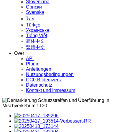
Slovenčina
Српски
Svenska
ไทย
Türkçe
Українська
Tiếng Việt
简体中文
繁體中文
Over
API
Plugin
Anleitungen
Nutzungsbedingungen
CC0-Bilderlizenz
Datenschutz
Kontakt und Impressum