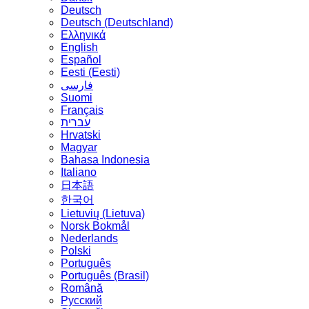
Deutsch
Deutsch (Deutschland)
Ελληνικά
English
Español
Eesti (Eesti)
فارسی
Suomi
Français
עברית
Hrvatski
Magyar
Bahasa Indonesia
Italiano
日本語
한국어
Lietuvių (Lietuva)
‪Norsk Bokmål‬
Nederlands
Polski
Português
Português (Brasil)
Română
Русский