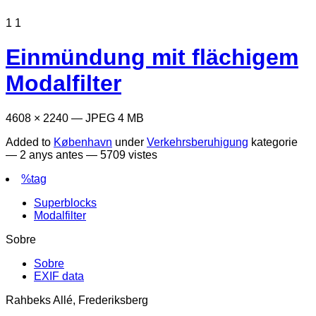
1
1
Einmündung mit flächigem
Modalfilter
4608 × 2240 — JPEG 4 MB
Added to
København
under
Verkehrsberuhigung
kategorie
—
2 anys antes
— 5709 vistes
%tag
Superblocks
Modalfilter
Sobre
Sobre
EXIF data
Rahbeks Allé, Frederiksberg