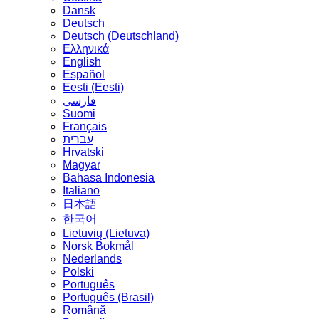
Dansk
Deutsch
Deutsch (Deutschland)
Ελληνικά
English
Español
Eesti (Eesti)
فارسی
Suomi
Français
עברית
Hrvatski
Magyar
Bahasa Indonesia
Italiano
日本語
한국어
Lietuvių (Lietuva)
‪Norsk Bokmål‬
Nederlands
Polski
Português
Português (Brasil)
Română