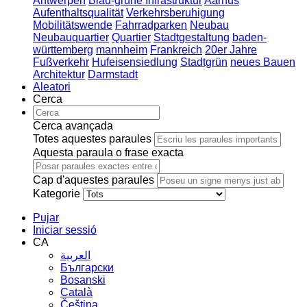
Antwerpen
Blau-grüne Infrastruktur
Aarhus
Aufenthaltsqualität
Verkehrsberuhigung
Mobilitätswende
Fahrradparken
Neubau
Neubauquartier
Quartier
Stadtgestaltung
baden-
württemberg
mannheim
Frankreich
20er Jahre
Fußverkehr
Hufeisensiedlung
Stadtgrün
neues Bauen
Architektur
Darmstadt
Aleatori
Cerca
Cerca avançada
Totes aquestes paraules
Aquesta paraula o frase exacta
Cap d'aquestes paraules
Kategorie
Pujar
Iniciar sessió
CA
العربية
Български
Bosanski
Сatalà
Čeština