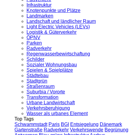
Infrastruktur
Knotenpunkte und Plätze
Landmarken
Landschaft und ländlicher Raum
Light Electric Vehicles (LEVs)
Logistik & Güterverkehr
ÖPNV
Parken
Radverkehr
Regenwasserbewirtschaftung
Schilder
Sozialer Wohnungsbau
Spielen & Spielplätze
Städtebau
Stadtgrün
Straßenraum
Suburbia / Vororte
Transformation
Urbane Landwirtschaft
Verkehrsberuhigung
Wasser als urbanes Element
Top Tags
Schwammstadt
Paris
BGI
Entsiegelung
Dänemark
Gartenstraße
Radverkehr
Verkehrswende
Begrünung