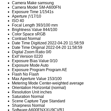
Camera Make
samsung
Camera Model
SM-A600FN
Exposure Time
1/1541s
Aperture
ƒ/17/10
ISO
40
Focal Length
393/100 mm
Brightness Value
844/100
Color Space
sRGB
Contrast
Normal
Date Time Digitized
2022-04-20 11:58:59
Date Time Original
2022-04-20 11:58:59
Digital Zoom Ratio
0/0
Exif Version
0220
Exposure Bias Value
0/10
Exposure Mode
Auto
Exposure Program
Program AE
Flash
No Flash
Max Aperture Value
153/100
Metering Mode
Center-weighted average
Orientation
Horizontal (normal)
Resolution Unit
inches
Saturation
Normal
Scene Capture Type
Standard
Sharpness
Normal
Software
A600FNXXU9CVB1