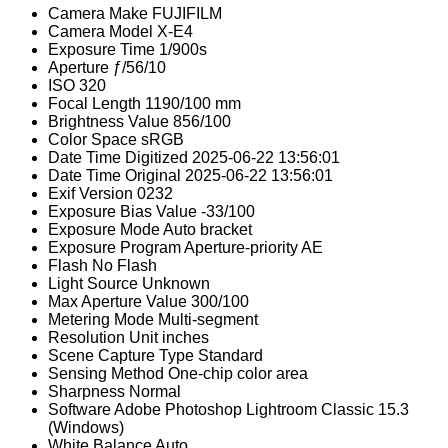
Camera Make
FUJIFILM
Camera Model
X-E4
Exposure Time
1/900s
Aperture
ƒ/56/10
ISO
320
Focal Length
1190/100 mm
Brightness Value
856/100
Color Space
sRGB
Date Time Digitized
2025-06-22 13:56:01
Date Time Original
2025-06-22 13:56:01
Exif Version
0232
Exposure Bias Value
-33/100
Exposure Mode
Auto bracket
Exposure Program
Aperture-priority AE
Flash
No Flash
Light Source
Unknown
Max Aperture Value
300/100
Metering Mode
Multi-segment
Resolution Unit
inches
Scene Capture Type
Standard
Sensing Method
One-chip color area
Sharpness
Normal
Software
Adobe Photoshop Lightroom Classic 15.3
(Windows)
White Balance
Auto