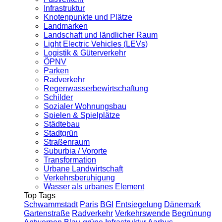
Infrastruktur
Knotenpunkte und Plätze
Landmarken
Landschaft und ländlicher Raum
Light Electric Vehicles (LEVs)
Logistik & Güterverkehr
ÖPNV
Parken
Radverkehr
Regenwasserbewirtschaftung
Schilder
Sozialer Wohnungsbau
Spielen & Spielplätze
Städtebau
Stadtgrün
Straßenraum
Suburbia / Vororte
Transformation
Urbane Landwirtschaft
Verkehrsberuhigung
Wasser als urbanes Element
Top Tags
Schwammstadt
Paris
BGI
Entsiegelung
Dänemark
Gartenstraße
Radverkehr
Verkehrswende
Begrünung