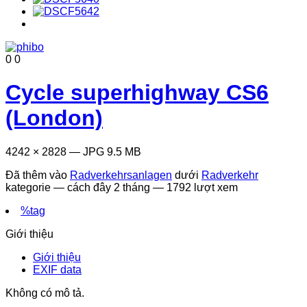
0
0
Cycle superhighway CS6
(London)
4242 × 2828 — JPG 9.5 MB
Đã thêm vào
Radverkehrsanlagen
dưới
Radverkehr
kategorie —
cách đây 2 tháng
— 1792 lượt xem
%tag
Giới thiệu
Giới thiệu
EXIF data
Không có mô tả.