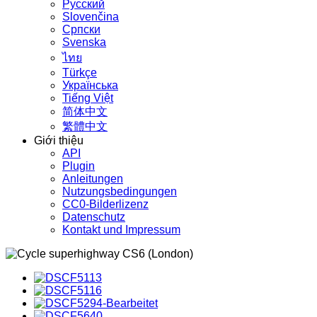
Русский
Slovenčina
Српски
Svenska
ไทย
Türkçe
Українська
Tiếng Việt
简体中文
繁體中文
Giới thiệu
API
Plugin
Anleitungen
Nutzungsbedingungen
CC0-Bilderlizenz
Datenschutz
Kontakt und Impressum