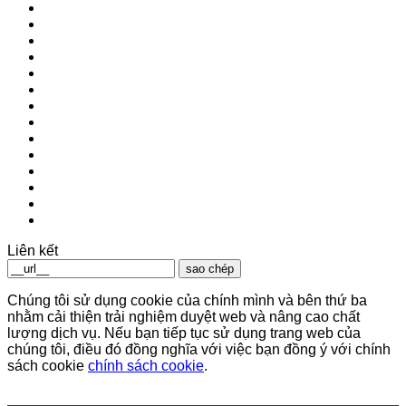
Liên kết
sao chép
Chúng tôi sử dụng cookie của chính mình và bên thứ ba
nhằm cải thiện trải nghiệm duyệt web và nâng cao chất
lượng dịch vụ. Nếu bạn tiếp tục sử dụng trang web của
chúng tôi, điều đó đồng nghĩa với việc bạn đồng ý với chính
sách cookie
chính sách cookie
.