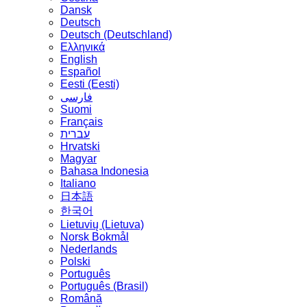
Dansk
Deutsch
Deutsch (Deutschland)
Ελληνικά
English
Español
Eesti (Eesti)
فارسی
Suomi
Français
עברית
Hrvatski
Magyar
Bahasa Indonesia
Italiano
日本語
한국어
Lietuvių (Lietuva)
‪Norsk Bokmål‬
Nederlands
Polski
Português
Português (Brasil)
Română