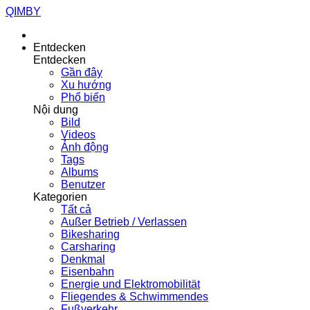
QIMBY
Entdecken
Entdecken
Gần đây
Xu hướng
Phổ biến
Nội dung
Bild
Videos
Ảnh động
Tags
Albums
Benutzer
Kategorien
Tất cả
Außer Betrieb / Verlassen
Bikesharing
Carsharing
Denkmal
Eisenbahn
Energie und Elektromobilität
Fliegendes & Schwimmendes
Fußverkehr