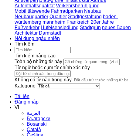
Antwerpen
Blau-grüne Infrastruktur
Aarhus
Aufenthaltsqualität
Verkehrsberuhigung
Mobilitätswende
Fahrradparken
Neubau
Neubauquartier
Quartier
Stadtgestaltung
baden-
württemberg
mannheim
Frankreich
20er Jahre
Fußverkehr
Hufeisensiedlung
Stadtgrün
neues Bauen
Architektur
Darmstadt
Nội dung ngẫu nhiên
Tìm kiếm
Tìm kiếm nâng cao
Toàn bộ những từ này
Từ ngữ hoặc cụm từ chính xác này
Không có từ nào trong này
Kategorie
Tải lên
Đăng nhập
VI
العربية
Български
Bosanski
Сatalà
Čeština