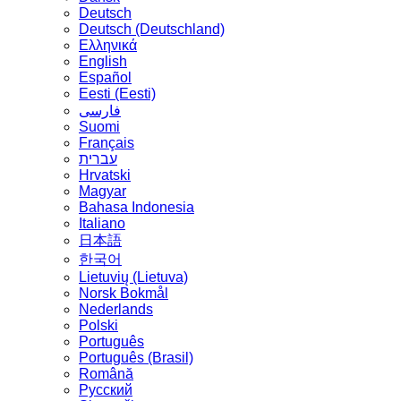
Deutsch
Deutsch (Deutschland)
Ελληνικά
English
Español
Eesti (Eesti)
فارسی
Suomi
Français
עברית
Hrvatski
Magyar
Bahasa Indonesia
Italiano
日本語
한국어
Lietuvių (Lietuva)
‪Norsk Bokmål‬
Nederlands
Polski
Português
Português (Brasil)
Română
Русский