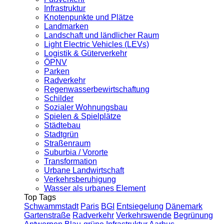
Infrastruktur
Knotenpunkte und Plätze
Landmarken
Landschaft und ländlicher Raum
Light Electric Vehicles (LEVs)
Logistik & Güterverkehr
ÖPNV
Parken
Radverkehr
Regenwasserbewirtschaftung
Schilder
Sozialer Wohnungsbau
Spielen & Spielplätze
Städtebau
Stadtgrün
Straßenraum
Suburbia / Vororte
Transformation
Urbane Landwirtschaft
Verkehrsberuhigung
Wasser als urbanes Element
Top Tags
Schwammstadt
Paris
BGI
Entsiegelung
Dänemark
Gartenstraße
Radverkehr
Verkehrswende
Begrünung