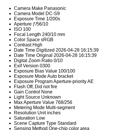
Camera Make
Panasonic
Camera Model
DC-S9
Exposure Time
1/200s
Aperture
ƒ/56/10
ISO
100
Focal Length
240/10 mm
Color Space
sRGB
Contrast
High
Date Time Digitized
2026-04-28 16:15:39
Date Time Original
2026-04-28 16:15:39
Digital Zoom Ratio
0/10
Exif Version
0300
Exposure Bias Value
100/100
Exposure Mode
Auto bracket
Exposure Program
Aperture-priority AE
Flash
Off, Did not fire
Gain Control
None
Light Source
Unknown
Max Aperture Value
768/256
Metering Mode
Multi-segment
Resolution Unit
inches
Saturation
Low
Scene Capture Type
Standard
Sensing Method
One-chip color area