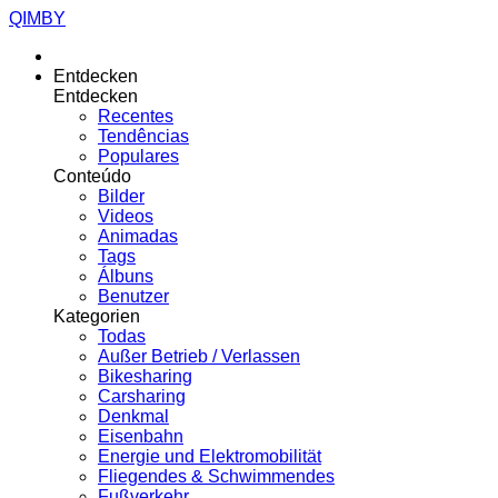
QIMBY
Entdecken
Entdecken
Recentes
Tendências
Populares
Conteúdo
Bilder
Videos
Animadas
Tags
Álbuns
Benutzer
Kategorien
Todas
Außer Betrieb / Verlassen
Bikesharing
Carsharing
Denkmal
Eisenbahn
Energie und Elektromobilität
Fliegendes & Schwimmendes
Fußverkehr