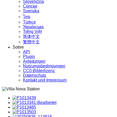
Slovenčina
Српски
Svenska
ไทย
Türkçe
Українська
Tiếng Việt
简体中文
繁體中文
Sobre
API
Plugin
Anleitungen
Nutzungsbedingungen
CC0-Bilderlizenz
Datenschutz
Kontakt und Impressum