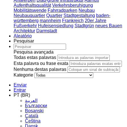
Antwerpen
Blau-grüne Infrastruktur
Aarhus
Aufenthaltsqualität
Verkehrsberuhigung
Mobilitätswende
Fahrradparken
Neubau
Neubauquartier
Quartier
Stadtgestaltung
baden-
württemberg
mannheim
Frankreich
20er Jahre
Fußverkehr
Hufeisensiedlung
Stadtgrün
neues Bauen
Architektur
Darmstadt
Aleatório
Pesquisar
Pesquisa avançada
Todas estas palavras
Esta palavra ou frase exata
Nenhuma destas palavras
Kategorie
Enviar
Entrar
PT (BR)
العربية
Български
Bosanski
Сatalà
Čeština
Dansk