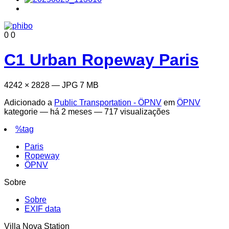
0
0
C1 Urban Ropeway Paris
4242 × 2828 — JPG 7 MB
Adicionado a
Public Transportation - ÖPNV
em
ÖPNV
kategorie —
há 2 meses
— 717 visualizações
%tag
Paris
Ropeway
ÖPNV
Sobre
Sobre
EXIF data
Villa Nova Station