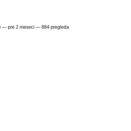
ie —
pre 2 meseci
— 884 pregleda