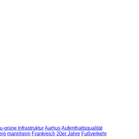
u-grüne Infrastruktur
Aarhus
Aufenthaltsqualität
erg
mannheim
Frankreich
20er Jahre
Fußverkehr