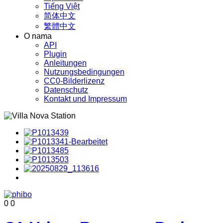
Tiếng Việt
简体中文
繁體中文
O nama
API
Plugin
Anleitungen
Nutzungsbedingungen
CC0-Bilderlizenz
Datenschutz
Kontakt und Impressum
0
0