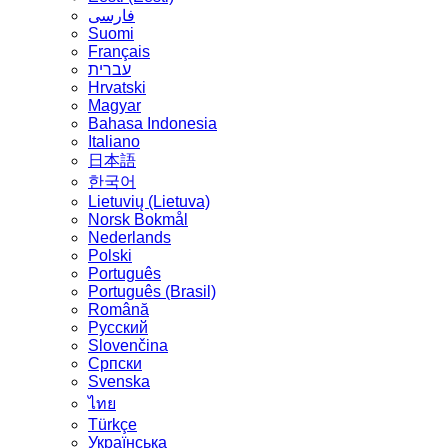
فارسی
Suomi
Français
עברית
Hrvatski
Magyar
Bahasa Indonesia
Italiano
日本語
한국어
Lietuvių (Lietuva)
‪Norsk Bokmål‬
Nederlands
Polski
Português
Português (Brasil)
Română
Русский
Slovenčina
Српски
Svenska
ไทย
Türkçe
Українська