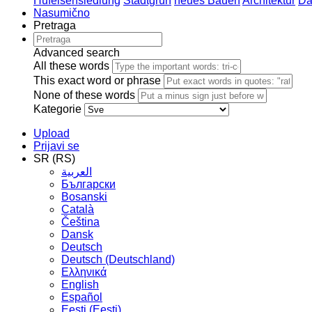
Hufeisensiedlung
Stadtgrün
neues Bauen
Architektur
Da
Nasumično
Pretraga
Advanced search
All these words
This exact word or phrase
None of these words
Kategorie
Upload
Prijavi se
SR (RS)
العربية
Български
Bosanski
Сatalà
Čeština
Dansk
Deutsch
Deutsch (Deutschland)
Ελληνικά
English
Español
Eesti (Eesti)