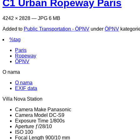
C1 Urban Ropeway Paris
4242 × 2828 — JPG 6 MB
Added to
Public Transportation - ÖPNV
under
ÖPNV
kategor
%tag
Paris
Ropeway
ÖPNV
O nama
O nama
EXIF data
Villa Nova Station
Camera Make
Panasonic
Camera Model
DC-S9
Exposure Time
1/800s
Aperture
ƒ/28/10
ISO
100
Focal Length
900/10 mm