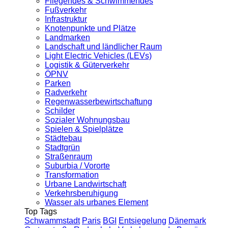
Fliegendes & Schwimmendes
Fußverkehr
Infrastruktur
Knotenpunkte und Plätze
Landmarken
Landschaft und ländlicher Raum
Light Electric Vehicles (LEVs)
Logistik & Güterverkehr
ÖPNV
Parken
Radverkehr
Regenwasserbewirtschaftung
Schilder
Sozialer Wohnungsbau
Spielen & Spielplätze
Städtebau
Stadtgrün
Straßenraum
Suburbia / Vororte
Transformation
Urbane Landwirtschaft
Verkehrsberuhigung
Wasser als urbanes Element
Top Tags
Schwammstadt
Paris
BGI
Entsiegelung
Dänemark