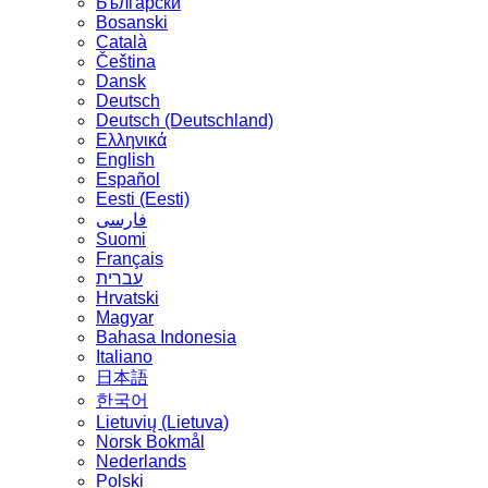
Български
Bosanski
Сatalà
Čeština
Dansk
Deutsch
Deutsch (Deutschland)
Ελληνικά
English
Español
Eesti (Eesti)
فارسی
Suomi
Français
עברית
Hrvatski
Magyar
Bahasa Indonesia
Italiano
日本語
한국어
Lietuvių (Lietuva)
‪Norsk Bokmål‬
Nederlands
Polski