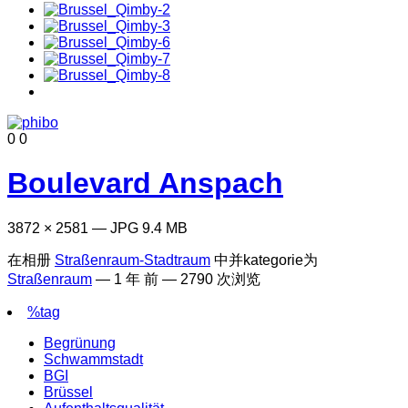
0
0
Boulevard Anspach
3872 × 2581 — JPG 9.4 MB
在相册
Straßenraum-Stadtraum
中并kategorie为
Straßenraum
—
1 年 前
— 2790 次浏览
%tag
Begrünung
Schwammstadt
BGI
Brüssel