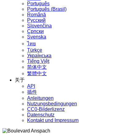
Português
Português (Brasil)
Română
Русский
Slovenčina
Српски
Svenska
ไทย
Türkçe
Українська
Tiếng Việt
简体中文
繁體中文
关于
API
插件
Anleitungen
Nutzungsbedingungen
CC0-Bilderlizenz
Datenschutz
Kontakt und Impressum