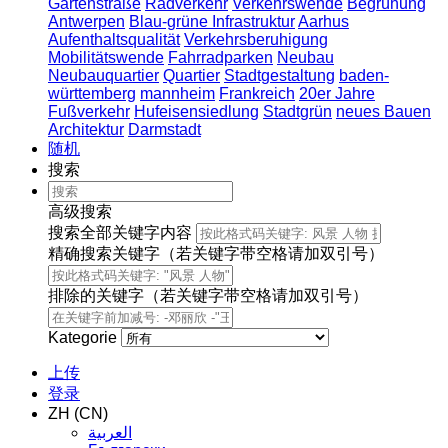
Gartenstraße
Radverkehr
Verkehrswende
Begrünung
Antwerpen
Blau-grüne Infrastruktur
Aarhus
Aufenthaltsqualität
Verkehrsberuhigung
Mobilitätswende
Fahrradparken
Neubau
Neubauquartier
Quartier
Stadtgestaltung
baden-
württemberg
mannheim
Frankreich
20er Jahre
Fußverkehr
Hufeisensiedlung
Stadtgrün
neues Bauen
Architektur
Darmstadt
随机
搜索
高级搜索
搜索全部关键字内容
精确搜索关键字（若关键字带空格请加双引号）
排除的关键字（若关键字带空格请加双引号）
Kategorie
上传
登录
ZH (CN)
العربية