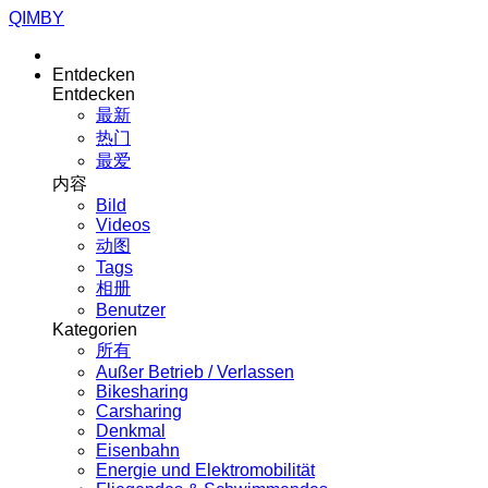
QIMBY
Entdecken
Entdecken
最新
热门
最爱
内容
Bild
Videos
动图
Tags
相册
Benutzer
Kategorien
所有
Außer Betrieb / Verlassen
Bikesharing
Carsharing
Denkmal
Eisenbahn
Energie und Elektromobilität