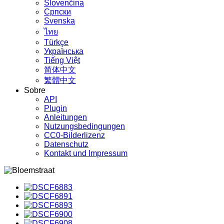
Slovenčina
Српски
Svenska
ไทย
Türkçe
Українська
Tiếng Việt
简体中文
繁體中文
Sobre
API
Plugin
Anleitungen
Nutzungsbedingungen
CC0-Bilderlizenz
Datenschutz
Kontakt und Impressum