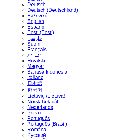
Deutsch
Deutsch (Deutschland)
Ελληνικά
English
Español
Eesti (Eesti)
فارسی
Suomi
Français
עברית
Hrvatski
Magyar
Bahasa Indonesia
Italiano
日本語
한국어
Lietuvių (Lietuva)
‪Norsk Bokmål‬
Nederlands
Polski
Português
Português (Brasil)
Română
Русский