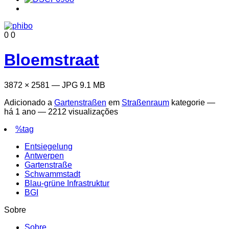
0
0
Bloemstraat
3872 × 2581 — JPG 9.1 MB
Adicionado a
Gartenstraßen
em
Straßenraum
kategorie —
há 1 ano
— 2212 visualizações
%tag
Entsiegelung
Antwerpen
Gartenstraße
Schwammstadt
Blau-grüne Infrastruktur
BGI
Sobre
Sobre