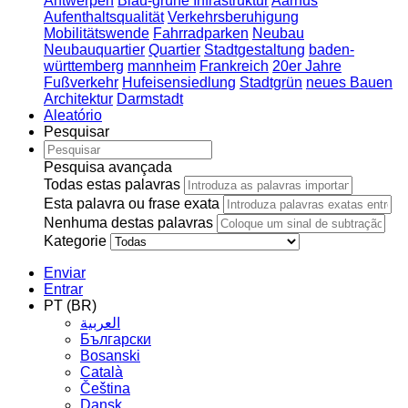
Antwerpen
Blau-grüne Infrastruktur
Aarhus
Aufenthaltsqualität
Verkehrsberuhigung
Mobilitätswende
Fahrradparken
Neubau
Neubauquartier
Quartier
Stadtgestaltung
baden-
württemberg
mannheim
Frankreich
20er Jahre
Fußverkehr
Hufeisensiedlung
Stadtgrün
neues Bauen
Architektur
Darmstadt
Aleatório
Pesquisar
Pesquisa avançada
Todas estas palavras
Esta palavra ou frase exata
Nenhuma destas palavras
Kategorie
Enviar
Entrar
PT (BR)
العربية
Български
Bosanski
Сatalà
Čeština
Dansk