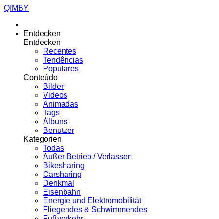
QIMBY
Entdecken
Entdecken
Recentes
Tendências
Populares
Conteúdo
Bilder
Videos
Animadas
Tags
Álbuns
Benutzer
Kategorien
Todas
Außer Betrieb / Verlassen
Bikesharing
Carsharing
Denkmal
Eisenbahn
Energie und Elektromobilität
Fliegendes & Schwimmendes
Fußverkehr