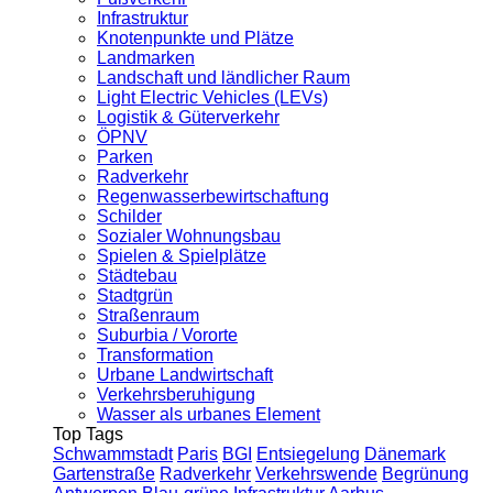
Infrastruktur
Knotenpunkte und Plätze
Landmarken
Landschaft und ländlicher Raum
Light Electric Vehicles (LEVs)
Logistik & Güterverkehr
ÖPNV
Parken
Radverkehr
Regenwasserbewirtschaftung
Schilder
Sozialer Wohnungsbau
Spielen & Spielplätze
Städtebau
Stadtgrün
Straßenraum
Suburbia / Vororte
Transformation
Urbane Landwirtschaft
Verkehrsberuhigung
Wasser als urbanes Element
Top Tags
Schwammstadt
Paris
BGI
Entsiegelung
Dänemark
Gartenstraße
Radverkehr
Verkehrswende
Begrünung