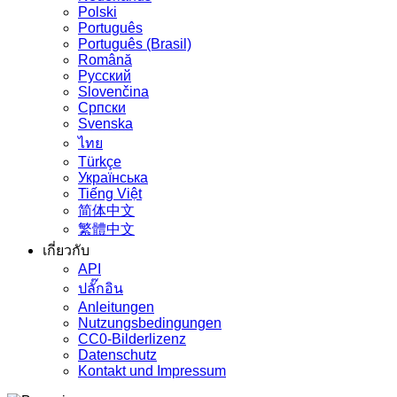
Polski
Português
Português (Brasil)
Română
Русский
Slovenčina
Српски
Svenska
ไทย
Türkçe
Українська
Tiếng Việt
简体中文
繁體中文
เกี่ยวกับ
API
ปลั๊กอิน
Anleitungen
Nutzungsbedingungen
CC0-Bilderlizenz
Datenschutz
Kontakt und Impressum