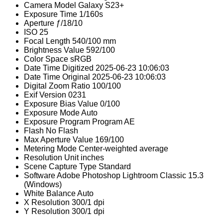
Camera Model
Galaxy S23+
Exposure Time
1/160s
Aperture
ƒ/18/10
ISO
25
Focal Length
540/100 mm
Brightness Value
592/100
Color Space
sRGB
Date Time Digitized
2025-06-23 10:06:03
Date Time Original
2025-06-23 10:06:03
Digital Zoom Ratio
100/100
Exif Version
0231
Exposure Bias Value
0/100
Exposure Mode
Auto
Exposure Program
Program AE
Flash
No Flash
Max Aperture Value
169/100
Metering Mode
Center-weighted average
Resolution Unit
inches
Scene Capture Type
Standard
Software
Adobe Photoshop Lightroom Classic 15.3
(Windows)
White Balance
Auto
X Resolution
300/1 dpi
Y Resolution
300/1 dpi