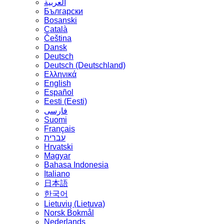
العربية
Български
Bosanski
Сatalà
Čeština
Dansk
Deutsch
Deutsch (Deutschland)
Ελληνικά
English
Español
Eesti (Eesti)
فارسی
Suomi
Français
עברית
Hrvatski
Magyar
Bahasa Indonesia
Italiano
日本語
한국어
Lietuvių (Lietuva)
‪Norsk Bokmål‬
Nederlands