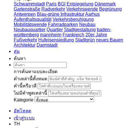
Schwammstadt
Paris
BGI
Entsiegelung
Dänemark
Gartenstraße
Radverkehr
Verkehrswende
Begrünung
Antwerpen
Blau-grüne Infrastruktur
Aarhus
Aufenthaltsqualität
Verkehrsberuhigung
Mobilitätswende
Fahrradparken
Neubau
Neubauquartier
Quartier
Stadtgestaltung
baden-
württemberg
mannheim
Frankreich
20er Jahre
Fußverkehr
Hufeisensiedlung
Stadtgrün
neues Bauen
Architektur
Darmstadt
สุ่ม
ค้นหา
การค้นหาแบบละเอียด
คำเหล่านี้ทั้งหมด
คำนี้หรือวลี
ไม่มีคำพูดเหล่านี้
Kategorie
อัพโหลด
เข้าสู่ระบบ
TH