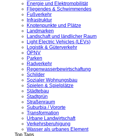
Energie und Elektromobilität
Fliegendes & Schwimmendes
Fußverkehr
Infrastruktur
Knotenpunkte und Plätze
Landmarken
Landschaft und ländlicher Raum
Light Electric Vehicles (LEVs)
Logistik & Güterverkehr
ÖPNV
Parken
Radverkehr
Regenwasserbewirtschaftung
Schilder
Sozialer Wohnungsbau
Spielen & Spielplätze
Städtebau
Stadtgrün
Straßenraum
Suburbia / Vororte
Transformation
Urbane Landwirtschaft
Verkehrsberuhigung
Wasser als urbanes Element
Top Tags