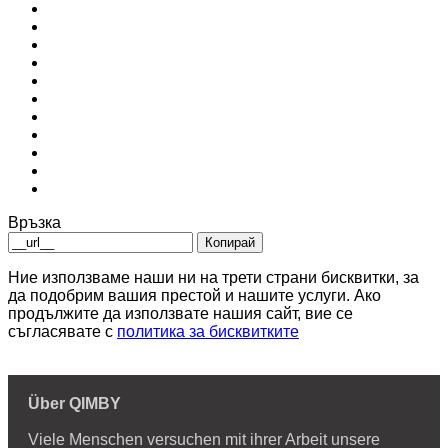
Връзка
Копирай
Ние използваме наши ни на трети страни бисквитки, за
да подобрим вашия престой и нашите услуги. Ако
продължите да използвате нашия сайт, вие се
съгласявате с
политика за бисквитките
Über QIMBY
Viele Menschen versuchen mit ihrer Arbeit unsere