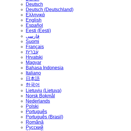
Deutsch
Deutsch (Deutschland)
Ελληνικά
English
Español
Eesti (Eesti)
فارسی
Suomi
Français
עברית
Hrvatski
Magyar
Bahasa Indonesia
Italiano
日本語
한국어
Lietuvių (Lietuva)
‪Norsk Bokmål‬
Nederlands
Polski
Português
Português (Brasil)
Română
Русский