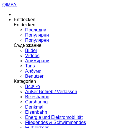
QIMBY
Entdecken
Entdecken
Последни
Популярни
Популярни
Съдържание
Bilder
Videos
Анимирани
Tags
Албуми
Benutzer
Kategorien
Всичко
Außer Betrieb / Verlassen
Bikesharing
Carsharing
Denkmal
Eisenbahn
Energie und Elektromobilität
Fliegendes & Schwimmendes
Fußverkehr