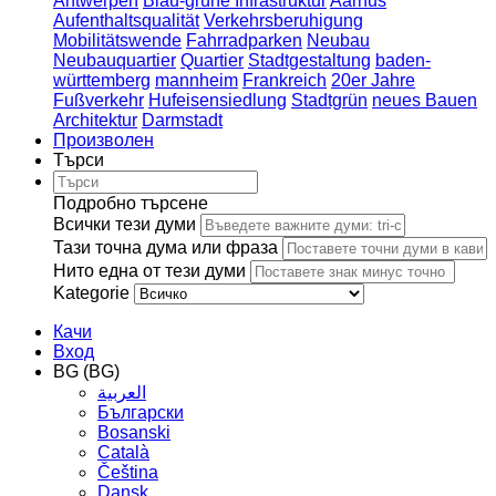
Antwerpen
Blau-grüne Infrastruktur
Aarhus
Aufenthaltsqualität
Verkehrsberuhigung
Mobilitätswende
Fahrradparken
Neubau
Neubauquartier
Quartier
Stadtgestaltung
baden-
württemberg
mannheim
Frankreich
20er Jahre
Fußverkehr
Hufeisensiedlung
Stadtgrün
neues Bauen
Architektur
Darmstadt
Произволен
Търси
Подробно търсене
Всички тези думи
Тази точна дума или фраза
Нито една от тези думи
Kategorie
Качи
Вход
BG (BG)
العربية
Български
Bosanski
Сatalà
Čeština
Dansk