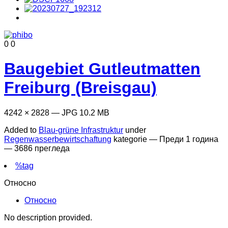
0
0
Baugebiet Gutleutmatten
Freiburg (Breisgau)
4242 × 2828 — JPG 10.2 MB
Added to
Blau-grüne Infrastruktur
under
Regenwasserbewirtschaftung
kategorie —
Преди 1 година
— 3686 прегледа
%tag
Относно
Относно
No description provided.