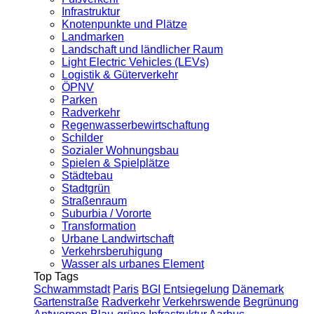
Infrastruktur
Knotenpunkte und Plätze
Landmarken
Landschaft und ländlicher Raum
Light Electric Vehicles (LEVs)
Logistik & Güterverkehr
ÖPNV
Parken
Radverkehr
Regenwasserbewirtschaftung
Schilder
Sozialer Wohnungsbau
Spielen & Spielplätze
Städtebau
Stadtgrün
Straßenraum
Suburbia / Vororte
Transformation
Urbane Landwirtschaft
Verkehrsberuhigung
Wasser als urbanes Element
Top Tags
Schwammstadt
Paris
BGI
Entsiegelung
Dänemark
Gartenstraße
Radverkehr
Verkehrswende
Begrünung