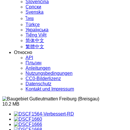
Slovenčina
Српски
Svenska
ไทย
Türkçe
Українська
Tiếng Việt
简体中文
繁體中文
Относно
API
Плъгин
Anleitungen
Nutzungsbedingungen
CC0-Bilderlizenz
Datenschutz
Kontakt und Impressum
10.2 MB