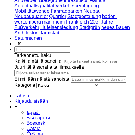
Antwerpen
Blau-grüne Infrastruktur
Aarhus
Aufenthaltsqualität
Verkehrsberuhigung
Mobilitätswende
Fahrradparken
Neubau
Neubauquartier
Quartier
Stadtgestaltung
baden-
württemberg
mannheim
Frankreich
20er Jahre
Fußverkehr
Hufeisensiedlung
Stadtgrün
neues Bauen
Architektur
Darmstadt
Satunnainen
Etsi
Tarkennettu haku
Kaikilla näillä sanoilla
Juuri tällä sanalla tai ilmauksella
Ei millään näistä sanoista
Kategorie
Lähetä
Kirjaudu sisään
FI
العربية
Български
Bosanski
Сatalà
Čeština