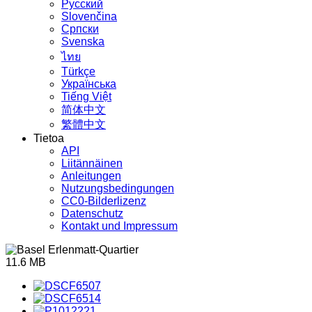
Русский
Slovenčina
Српски
Svenska
ไทย
Türkçe
Українська
Tiếng Việt
简体中文
繁體中文
Tietoa
API
Liitännäinen
Anleitungen
Nutzungsbedingungen
CC0-Bilderlizenz
Datenschutz
Kontakt und Impressum
11.6 MB