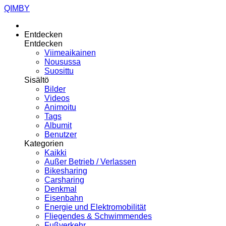
QIMBY
Entdecken
Entdecken
Viimeaikainen
Nousussa
Suosittu
Sisältö
Bilder
Videos
Animoitu
Tags
Albumit
Benutzer
Kategorien
Kaikki
Außer Betrieb / Verlassen
Bikesharing
Carsharing
Denkmal
Eisenbahn
Energie und Elektromobilität
Fliegendes & Schwimmendes
Fußverkehr