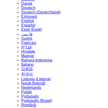
Dansk
Deutsch
Deutsch (Deutschland)
Ελληνικά
English
Español
Eesti (Eesti)
فارسی
Suomi
Français
עברית
Hrvatski
Magyar
Bahasa Indonesia
Italiano
日本語
한국어
Lietuvių (Lietuva)
‪Norsk Bokmål‬
Nederlands
Polski
Português
Português (Brasil)
Română