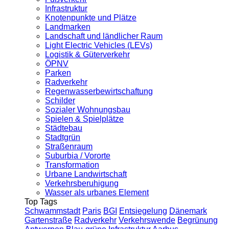
Infrastruktur
Knotenpunkte und Plätze
Landmarken
Landschaft und ländlicher Raum
Light Electric Vehicles (LEVs)
Logistik & Güterverkehr
ÖPNV
Parken
Radverkehr
Regenwasserbewirtschaftung
Schilder
Sozialer Wohnungsbau
Spielen & Spielplätze
Städtebau
Stadtgrün
Straßenraum
Suburbia / Vororte
Transformation
Urbane Landwirtschaft
Verkehrsberuhigung
Wasser als urbanes Element
Top Tags
Schwammstadt
Paris
BGI
Entsiegelung
Dänemark
Gartenstraße
Radverkehr
Verkehrswende
Begrünung