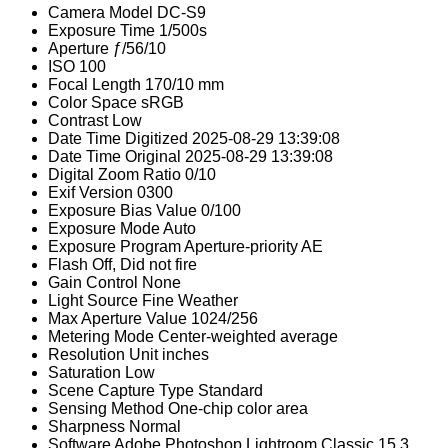
Camera Model
DC-S9
Exposure Time
1/500s
Aperture
ƒ/56/10
ISO
100
Focal Length
170/10 mm
Color Space
sRGB
Contrast
Low
Date Time Digitized
2025-08-29 13:39:08
Date Time Original
2025-08-29 13:39:08
Digital Zoom Ratio
0/10
Exif Version
0300
Exposure Bias Value
0/100
Exposure Mode
Auto
Exposure Program
Aperture-priority AE
Flash
Off, Did not fire
Gain Control
None
Light Source
Fine Weather
Max Aperture Value
1024/256
Metering Mode
Center-weighted average
Resolution Unit
inches
Saturation
Low
Scene Capture Type
Standard
Sensing Method
One-chip color area
Sharpness
Normal
Software
Adobe Photoshop Lightroom Classic 15.3