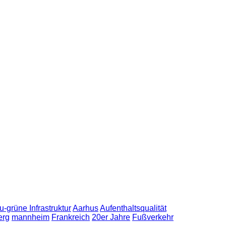
u-grüne Infrastruktur
Aarhus
Aufenthaltsqualität
erg
mannheim
Frankreich
20er Jahre
Fußverkehr