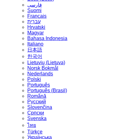
فارسی
Suomi
Français
עברית
Hrvatski
Magyar
Bahasa Indonesia
Italiano
日本語
한국어
Lietuvių (Lietuva)
‪Norsk Bokmål‬
Nederlands
Polski
Português
Português (Brasil)
Română
Русский
Slovenčina
Српски
Svenska
ไทย
Türkçe
Українська