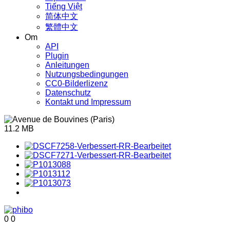
Tiếng Việt
简体中文
繁體中文
Om
API
Plugin
Anleitungen
Nutzungsbedingungen
CC0-Bilderlizenz
Datenschutz
Kontakt und Impressum
11.2 MB
0
0