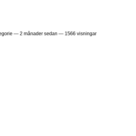
egorie —
2 månader sedan
— 1566 visningar