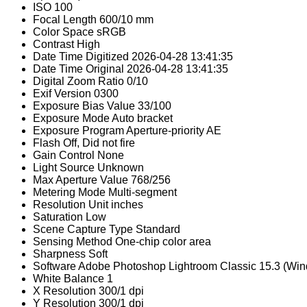
ISO
100
Focal Length
600/10 mm
Color Space
sRGB
Contrast
High
Date Time Digitized
2026-04-28 13:41:35
Date Time Original
2026-04-28 13:41:35
Digital Zoom Ratio
0/10
Exif Version
0300
Exposure Bias Value
33/100
Exposure Mode
Auto bracket
Exposure Program
Aperture-priority AE
Flash
Off, Did not fire
Gain Control
None
Light Source
Unknown
Max Aperture Value
768/256
Metering Mode
Multi-segment
Resolution Unit
inches
Saturation
Low
Scene Capture Type
Standard
Sensing Method
One-chip color area
Sharpness
Soft
Software
Adobe Photoshop Lightroom Classic 15.3 (Wi
White Balance
1
X Resolution
300/1 dpi
Y Resolution
300/1 dpi