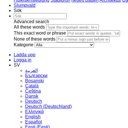
Hufeisensiedlung
Stadtgrün
neues Bauen
Architektur
Da
Slumpvald
Sök
Advanced search
All these words
This exact word or phrase
None of these words
Kategorie
Ladda upp
Logga in
SV
العربية
Български
Bosanski
Сatalà
Čeština
Dansk
Deutsch
Deutsch (Deutschland)
Ελληνικά
English
Español
Eesti (Eesti)