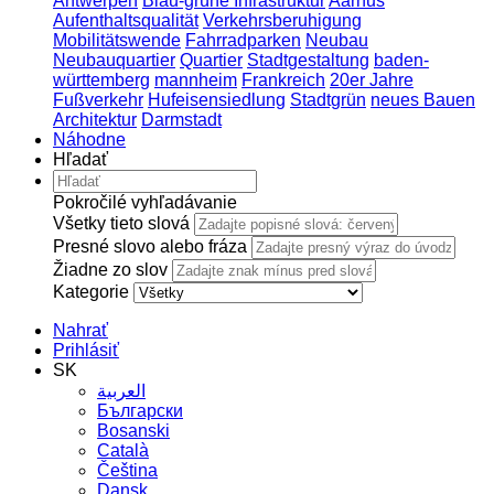
Antwerpen
Blau-grüne Infrastruktur
Aarhus
Aufenthaltsqualität
Verkehrsberuhigung
Mobilitätswende
Fahrradparken
Neubau
Neubauquartier
Quartier
Stadtgestaltung
baden-
württemberg
mannheim
Frankreich
20er Jahre
Fußverkehr
Hufeisensiedlung
Stadtgrün
neues Bauen
Architektur
Darmstadt
Náhodne
Hľadať
Pokročilé vyhľadávanie
Všetky tieto slová
Presné slovo alebo fráza
Žiadne zo slov
Kategorie
Nahrať
Prihlásiť
SK
العربية
Български
Bosanski
Сatalà
Čeština
Dansk