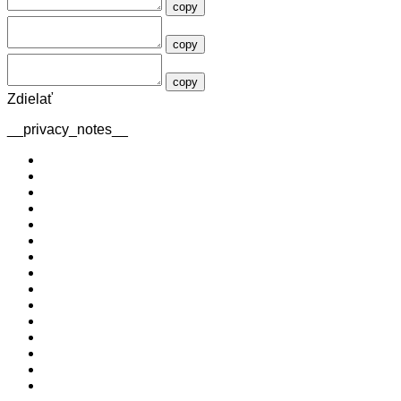
copy
copy
copy
Zdielať
__privacy_notes__