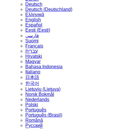
Deutsch
Deutsch (Deutschland)
Ελληνικά
English
Español
Eesti (Eesti)
فارسی
Suomi
Français
עברית
Hrvatski
Magyar
Bahasa Indonesia
Italiano
日本語
한국어
Lietuvių (Lietuva)
‪Norsk Bokmål‬
Nederlands
Polski
Português
Português (Brasil)
Română
Русский