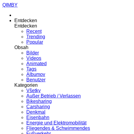
QIMBY
Entdecken
Entdecken
Recent
Trending
Popular
Obsah
Bilder
Videos
Animated
Tags
Albumov
Benutzer
Kategorien
Všetky
Außer Betrieb / Verlassen
Bikesharing
Carsharing
Denkmal
Eisenbahn
Energie und Elektromobilität
Fliegendes & Schwimmendes
Fußverkehr