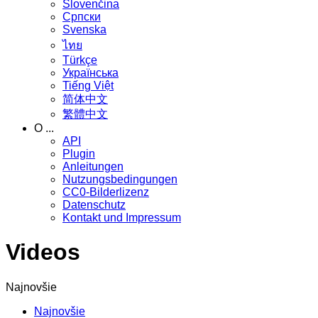
Slovenčina
Српски
Svenska
ไทย
Türkçe
Українська
Tiếng Việt
简体中文
繁體中文
O ...
API
Plugin
Anleitungen
Nutzungsbedingungen
CC0-Bilderlizenz
Datenschutz
Kontakt und Impressum
Videos
Najnovšie
Najnovšie