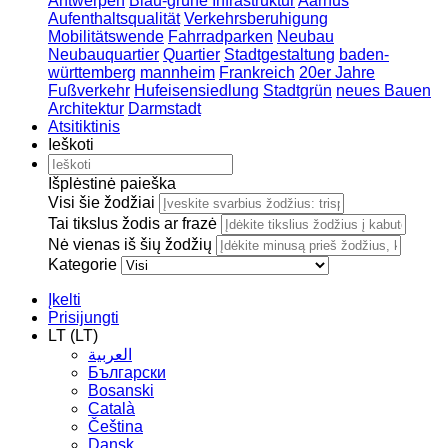
Antwerpen
Blau-grüne Infrastruktur
Aarhus
Aufenthaltsqualität
Verkehrsberuhigung
Mobilitätswende
Fahrradparken
Neubau
Neubauquartier
Quartier
Stadtgestaltung
baden-
württemberg
mannheim
Frankreich
20er Jahre
Fußverkehr
Hufeisensiedlung
Stadtgrün
neues Bauen
Architektur
Darmstadt
Atsitiktinis
Ieškoti
Išplėstinė paieška
Visi šie žodžiai
Tai tikslus žodis ar frazė
Nė vienas iš šių žodžių
Kategorie
Įkelti
Prisijungti
LT (LT)
العربية
Български
Bosanski
Сatalà
Čeština
Dansk