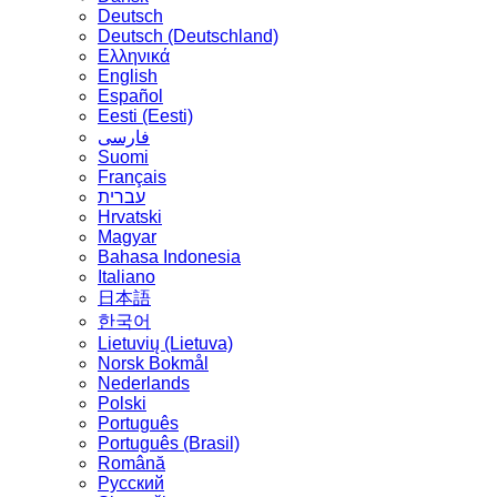
Deutsch
Deutsch (Deutschland)
Ελληνικά
English
Español
Eesti (Eesti)
فارسی
Suomi
Français
עברית
Hrvatski
Magyar
Bahasa Indonesia
Italiano
日本語
한국어
Lietuvių (Lietuva)
‪Norsk Bokmål‬
Nederlands
Polski
Português
Português (Brasil)
Română
Русский