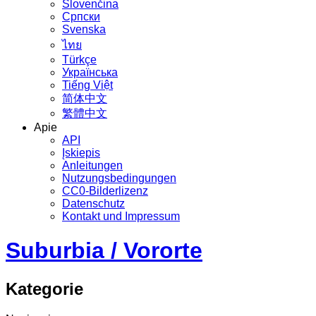
Slovenčina
Српски
Svenska
ไทย
Türkçe
Українська
Tiếng Việt
简体中文
繁體中文
Apie
API
Įskiepis
Anleitungen
Nutzungsbedingungen
CC0-Bilderlizenz
Datenschutz
Kontakt und Impressum
Suburbia / Vororte
Kategorie