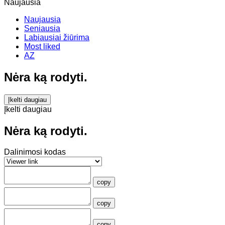
Naujausia
Naujausia
Seniausia
Labiausiai žiūrima
Most liked
AZ
Nėra ką rodyti.
Įkelti daugiau
Įkelti daugiau
Nėra ką rodyti.
Dalinimosi kodas
copy
copy
copy