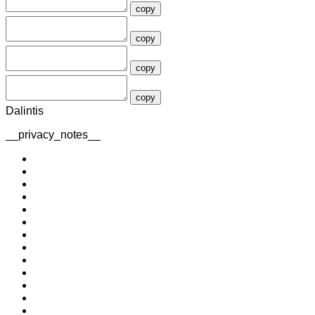
copy
copy
copy
copy
Dalintis
__privacy_notes__