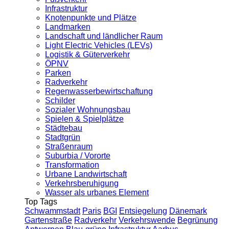
Infrastruktur
Knotenpunkte und Plätze
Landmarken
Landschaft und ländlicher Raum
Light Electric Vehicles (LEVs)
Logistik & Güterverkehr
ÖPNV
Parken
Radverkehr
Regenwasserbewirtschaftung
Schilder
Sozialer Wohnungsbau
Spielen & Spielplätze
Städtebau
Stadtgrün
Straßenraum
Suburbia / Vororte
Transformation
Urbane Landwirtschaft
Verkehrsberuhigung
Wasser als urbanes Element
Top Tags
Schwammstadt
Paris
BGI
Entsiegelung
Dänemark
Gartenstraße
Radverkehr
Verkehrswende
Begrünung