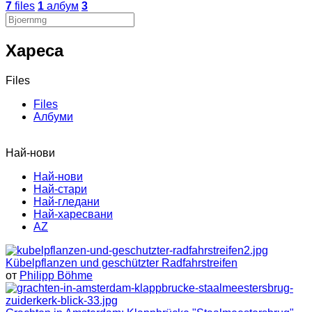
7
files
1
албум
3
Хареса
Files
Files
Албуми
Най-нови
Най-нови
Най-стари
Най-гледани
Най-харесвани
AZ
Kübelpflanzen und geschützter Radfahrstreifen
от
Philipp Böhme