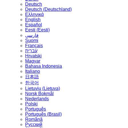
Deutsch
Deutsch (Deutschland)
Ελληνικά
English
Español
Eesti (Eesti)
فارسی
Suomi
Français
עברית
Hrvatski
Magyar
Bahasa Indonesia
Italiano
日本語
한국어
Lietuvių (Lietuva)
‪Norsk Bokmål‬
Nederlands
Polski
Português
Português (Brasil)
Română
Русский