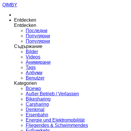
QIMBY
Entdecken
Entdecken
Последни
Популярни
Популярни
Съдържание
Bilder
Videos
Анимирани
Tags
Албуми
Benutzer
Kategorien
Всичко
Außer Betrieb / Verlassen
Bikesharing
Carsharing
Denkmal
Eisenbahn
Energie und Elektromobilität
Fliegendes & Schwimmendes
Fußverkehr