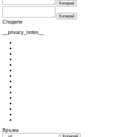
Копирай
Копирай
Сподели
__privacy_notes__
Връзка
Копирай