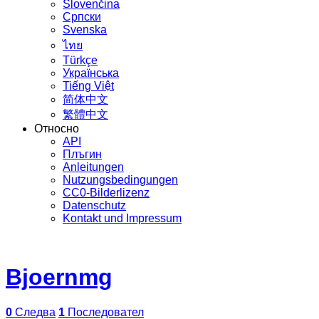
Slovenčina
Српски
Svenska
ไทย
Türkçe
Українська
Tiếng Việt
简体中文
繁體中文
Относно
API
Плъгин
Anleitungen
Nutzungsbedingungen
CC0-Bilderlizenz
Datenschutz
Kontakt und Impressum
Bjoernmg
0
Следва
1
Последовател