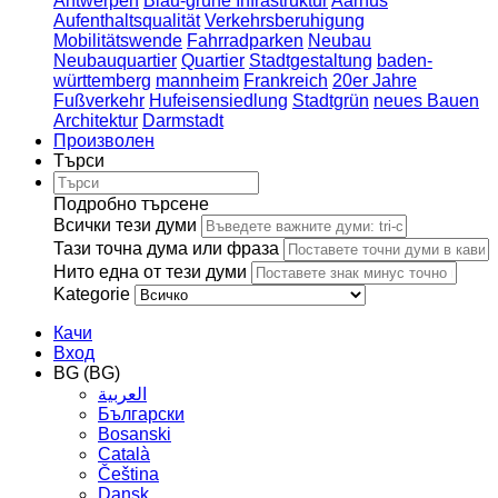
Antwerpen
Blau-grüne Infrastruktur
Aarhus
Aufenthaltsqualität
Verkehrsberuhigung
Mobilitätswende
Fahrradparken
Neubau
Neubauquartier
Quartier
Stadtgestaltung
baden-
württemberg
mannheim
Frankreich
20er Jahre
Fußverkehr
Hufeisensiedlung
Stadtgrün
neues Bauen
Architektur
Darmstadt
Произволен
Търси
Подробно търсене
Всички тези думи
Тази точна дума или фраза
Нито една от тези думи
Kategorie
Качи
Вход
BG (BG)
العربية
Български
Bosanski
Сatalà
Čeština
Dansk