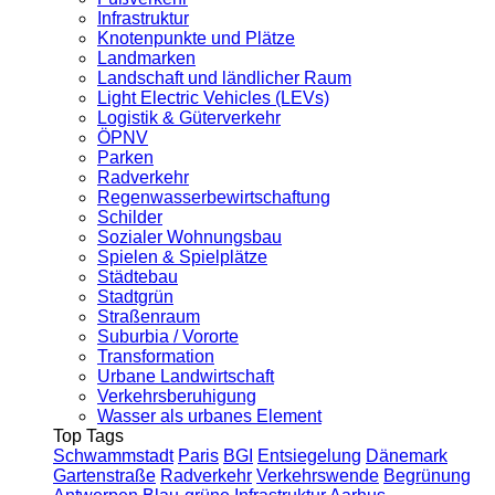
Infrastruktur
Knotenpunkte und Plätze
Landmarken
Landschaft und ländlicher Raum
Light Electric Vehicles (LEVs)
Logistik & Güterverkehr
ÖPNV
Parken
Radverkehr
Regenwasserbewirtschaftung
Schilder
Sozialer Wohnungsbau
Spielen & Spielplätze
Städtebau
Stadtgrün
Straßenraum
Suburbia / Vororte
Transformation
Urbane Landwirtschaft
Verkehrsberuhigung
Wasser als urbanes Element
Top Tags
Schwammstadt
Paris
BGI
Entsiegelung
Dänemark
Gartenstraße
Radverkehr
Verkehrswende
Begrünung