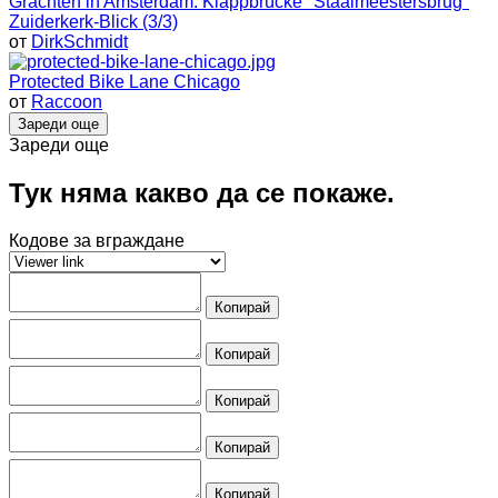
Grachten in Amsterdam: Klappbrücke "Staalmeestersbrug"
Zuiderkerk-Blick (3/3)
от
DirkSchmidt
Protected Bike Lane Chicago
от
Raccoon
Зареди още
Зареди още
Тук няма какво да се покаже.
Кодове за вграждане
Копирай
Копирай
Копирай
Копирай
Копирай