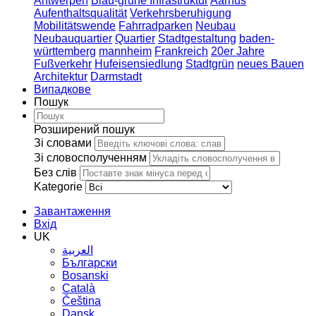
Antwerpen
Blau-grüne Infrastruktur
Aarhus
Aufenthaltsqualität
Verkehrsberuhigung
Mobilitätswende
Fahrradparken
Neubau
Neubauquartier
Quartier
Stadtgestaltung
baden-
württemberg
mannheim
Frankreich
20er Jahre
Fußverkehr
Hufeisensiedlung
Stadtgrün
neues Bauen
Architektur
Darmstadt
Випадкове
Пошук
Розширений пошук
Зі словами
Зі словосполученням
Без слів
Kategorie
Завантаження
Вхід
UK
العربية
Български
Bosanski
Сatalà
Čeština
Dansk