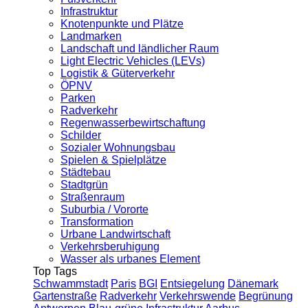
Infrastruktur
Knotenpunkte und Plätze
Landmarken
Landschaft und ländlicher Raum
Light Electric Vehicles (LEVs)
Logistik & Güterverkehr
ÖPNV
Parken
Radverkehr
Regenwasserbewirtschaftung
Schilder
Sozialer Wohnungsbau
Spielen & Spielplätze
Städtebau
Stadtgrün
Straßenraum
Suburbia / Vororte
Transformation
Urbane Landwirtschaft
Verkehrsberuhigung
Wasser als urbanes Element
Top Tags
Schwammstadt
Paris
BGI
Entsiegelung
Dänemark
Gartenstraße
Radverkehr
Verkehrswende
Begrünung