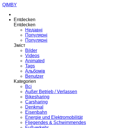
QIMBY
Entdecken
Entdecken
Недавні
Популярні
Популярні
Зміст
Bilder
Videos
Animated
Tags
Альбомів
Benutzer
Kategorien
Всі
Außer Betrieb / Verlassen
Bikesharing
Carsharing
Denkmal
Eisenbahn
Energie und Elektromobilität
Fliegendes & Schwimmendes
Fußverkehr