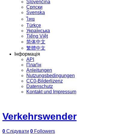
Slovenčina
Српски
Svenska
ไทย
Türkçe
Українська
Tiếng Việt
简体中文
繁體中文
Інформація
API
Плаґін
Anleitungen
Nutzungsbedingungen
CC0-Bilderlizenz
Datenschutz
Kontakt und Impressum
Verkehrswender
0
Слідувати
0
Followers