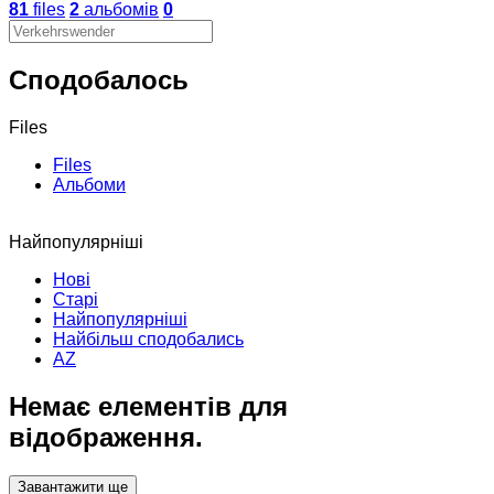
81
files
2
альбомів
0
Сподобалось
Files
Files
Альбоми
Найпопулярніші
Нові
Старі
Найпопулярніші
Найбільш сподобались
AZ
Немає елементів для
відображення.
Завантажити ще