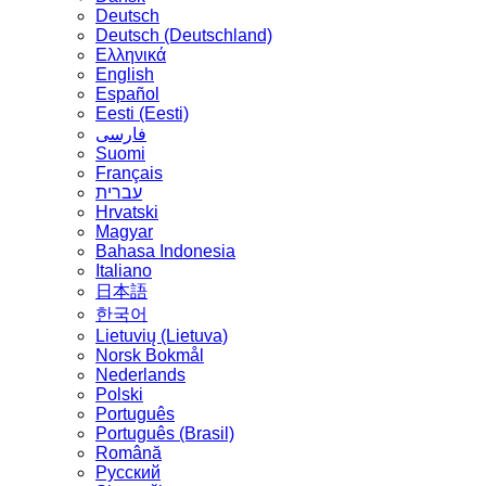
Deutsch
Deutsch (Deutschland)
Ελληνικά
English
Español
Eesti (Eesti)
فارسی
Suomi
Français
עברית
Hrvatski
Magyar
Bahasa Indonesia
Italiano
日本語
한국어
Lietuvių (Lietuva)
‪Norsk Bokmål‬
Nederlands
Polski
Português
Português (Brasil)
Română
Русский