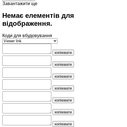
Завантажити ще
Немає елементів для
відображення.
Коди для вбудовування
копіювати
копіювати
копіювати
копіювати
копіювати
копіювати
копіювати