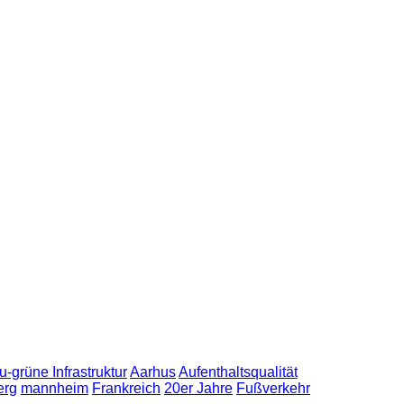
u-grüne Infrastruktur
Aarhus
Aufenthaltsqualität
erg
mannheim
Frankreich
20er Jahre
Fußverkehr