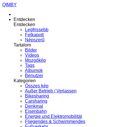
QIMBY
Entdecken
Entdecken
Legfrissebb
Felkapott
Népszerű
Tartalom
Bilder
Videos
Mozgókép
Tags
Albumok
Benutzer
Kategorien
Összes kép
Außer Betrieb / Verlassen
Bikesharing
Carsharing
Denkmal
Eisenbahn
Energie und Elektromobilität
Fliegendes & Schwimmendes
Fußverkehr