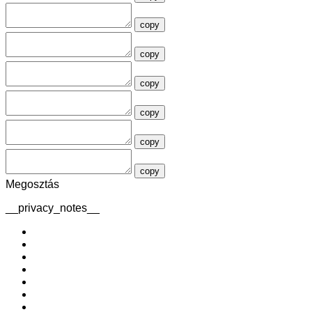
copy
copy
copy
copy
copy
copy
Megosztás
__privacy_notes__