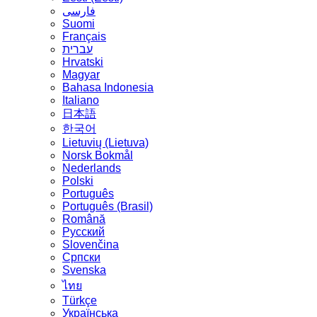
فارسی
Suomi
Français
עברית
Hrvatski
Magyar
Bahasa Indonesia
Italiano
日本語
한국어
Lietuvių (Lietuva)
‪Norsk Bokmål‬
Nederlands
Polski
Português
Português (Brasil)
Română
Русский
Slovenčina
Српски
Svenska
ไทย
Türkçe
Українська