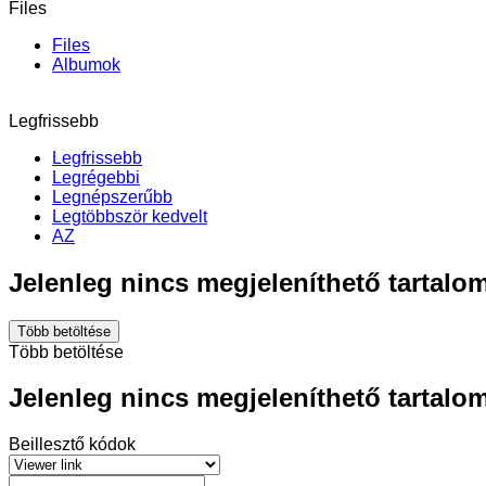
Files
Files
Albumok
Legfrissebb
Legfrissebb
Legrégebbi
Legnépszerűbb
Legtöbbször kedvelt
AZ
Jelenleg nincs megjeleníthető tartalom
Több betöltése
Több betöltése
Jelenleg nincs megjeleníthető tartalom
Beillesztő kódok