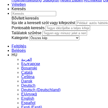
Hufeisensiedlung
Stadtgrün
neues Bauen
Architektur
Da
Véletlen
Keresés
Bővített keresés
Írja ide a keresett szót vagy kifejezést
Pontosabb keresés
Találatok szűrése
Kategorie
Feltöltés
Belépés
HU
العربية
Български
Bosanski
Сatalà
Čeština
Dansk
Deutsch
Deutsch (Deutschland)
Ελληνικά
English
Español
Eesti (Eesti)