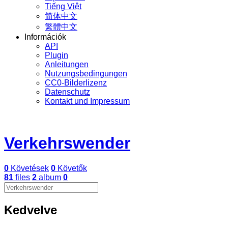
Tiếng Việt
简体中文
繁體中文
Információk
API
Plugin
Anleitungen
Nutzungsbedingungen
CC0-Bilderlizenz
Datenschutz
Kontakt und Impressum
Verkehrswender
0
Követések
0
Követők
81
files
2
album
0
Kedvelve