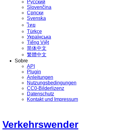
Русский
Slovenčina
Српски
Svenska
ไทย
Türkçe
Українська
Tiếng Việt
简体中文
繁體中文
Sobre
API
Plugin
Anleitungen
Nutzungsbedingungen
CC0-Bilderlizenz
Datenschutz
Kontakt und Impressum
Verkehrswender