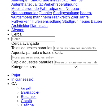
Antwerpen
Blau-grüne Infrastruktur
Aarhus
Aufenthaltsqualität
Verkehrsberuhigung
Mobilitätswende
Fahrradparken
Neubau
Neubauquartier
Quartier
Stadtgestaltung
baden-
württemberg
mannheim
Frankreich
20er Jahre
Fußverkehr
Hufeisensiedlung
Stadtgrün
neues Bauen
Architektur
Darmstadt
Aleatori
Cerca
Cerca avançada
Totes aquestes paraules
Aquesta paraula o frase exacta
Cap d'aquestes paraules
Kategorie
Pujar
Iniciar sessió
CA
العربية
Български
Bosanski
Сatalà
Čeština