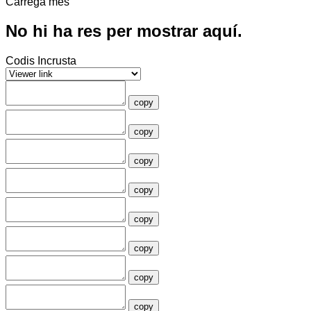
Carrega més
No hi ha res per mostrar aquí.
Codis Incrusta
copy
copy
copy
copy
copy
copy
copy
copy