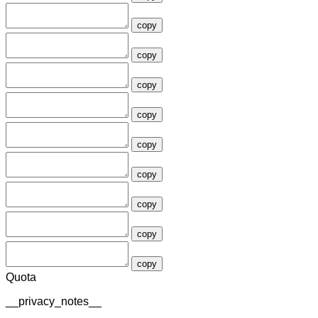
copy
copy
copy
copy
copy
copy
copy
copy
copy
Quota
__privacy_notes__