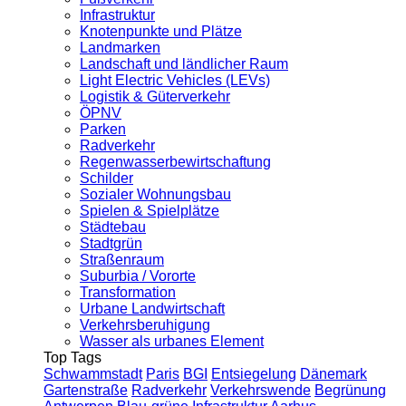
Infrastruktur
Knotenpunkte und Plätze
Landmarken
Landschaft und ländlicher Raum
Light Electric Vehicles (LEVs)
Logistik & Güterverkehr
ÖPNV
Parken
Radverkehr
Regenwasserbewirtschaftung
Schilder
Sozialer Wohnungsbau
Spielen & Spielplätze
Städtebau
Stadtgrün
Straßenraum
Suburbia / Vororte
Transformation
Urbane Landwirtschaft
Verkehrsberuhigung
Wasser als urbanes Element
Top Tags
Schwammstadt
Paris
BGI
Entsiegelung
Dänemark
Gartenstraße
Radverkehr
Verkehrswende
Begrünung