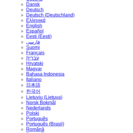
Dansk
Deutsch
Deutsch (Deutschland)
Ελληνικά
English
Español
Eesti (Eesti)
فارسی
Suomi
Français
עברית
Hrvatski
Magyar
Bahasa Indonesia
Italiano
日本語
한국어
Lietuvių (Lietuva)
‪Norsk Bokmål‬
Nederlands
Polski
Português
Português (Brasil)
Română