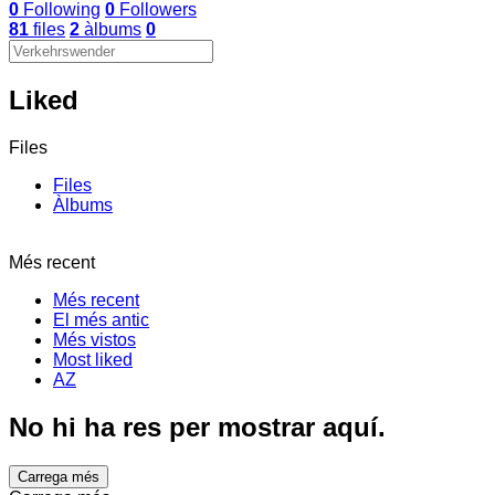
0
Following
0
Followers
81
files
2
àlbums
0
Liked
Files
Files
Àlbums
Més recent
Més recent
El més antic
Més vistos
Most liked
AZ
No hi ha res per mostrar aquí.
Carrega més