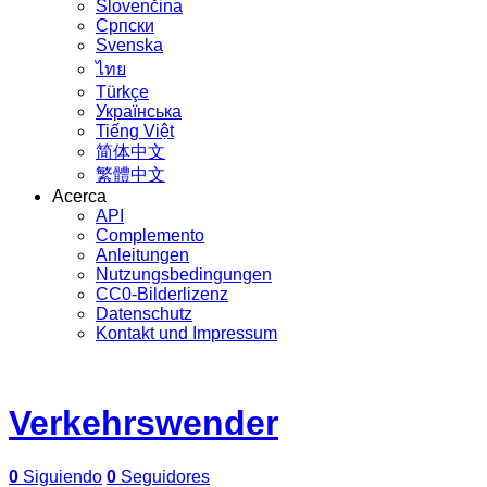
Slovenčina
Српски
Svenska
ไทย
Türkçe
Українська
Tiếng Việt
简体中文
繁體中文
Acerca
API
Complemento
Anleitungen
Nutzungsbedingungen
CC0-Bilderlizenz
Datenschutz
Kontakt und Impressum
Verkehrswender
0
Siguiendo
0
Seguidores