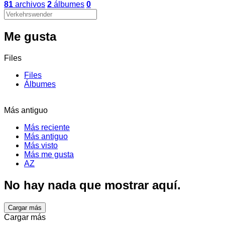
81
archivos
2
álbumes
0
Me gusta
Files
Files
Álbumes
Más antiguo
Más reciente
Más antiguo
Más visto
Más me gusta
AZ
No hay nada que mostrar aquí.
Cargar más
Cargar más