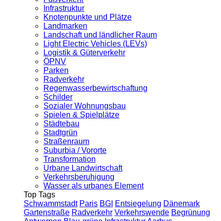
Infrastruktur
Knotenpunkte und Plätze
Landmarken
Landschaft und ländlicher Raum
Light Electric Vehicles (LEVs)
Logistik & Güterverkehr
ÖPNV
Parken
Radverkehr
Regenwasserbewirtschaftung
Schilder
Sozialer Wohnungsbau
Spielen & Spielplätze
Städtebau
Stadtgrün
Straßenraum
Suburbia / Vororte
Transformation
Urbane Landwirtschaft
Verkehrsberuhigung
Wasser als urbanes Element
Top Tags
Schwammstadt
Paris
BGI
Entsiegelung
Dänemark
Gartenstraße
Radverkehr
Verkehrswende
Begrünung