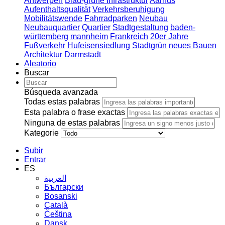
Antwerpen
Blau-grüne Infrastruktur
Aarhus
Aufenthaltsqualität
Verkehrsberuhigung
Mobilitätswende
Fahrradparken
Neubau
Neubauquartier
Quartier
Stadtgestaltung
baden-
württemberg
mannheim
Frankreich
20er Jahre
Fußverkehr
Hufeisensiedlung
Stadtgrün
neues Bauen
Architektur
Darmstadt
Aleatorio
Buscar
Búsqueda avanzada
Todas estas palabras
Esta palabra o frase exactas
Ninguna de estas palabras
Kategorie
Subir
Entrar
ES
العربية
Български
Bosanski
Сatalà
Čeština
Dansk