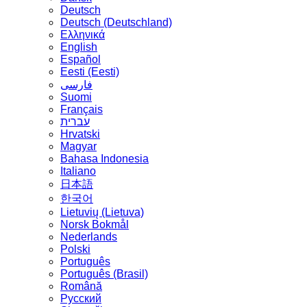
Deutsch
Deutsch (Deutschland)
Ελληνικά
English
Español
Eesti (Eesti)
فارسی
Suomi
Français
עברית
Hrvatski
Magyar
Bahasa Indonesia
Italiano
日本語
한국어
Lietuvių (Lietuva)
‪Norsk Bokmål‬
Nederlands
Polski
Português
Português (Brasil)
Română
Русский