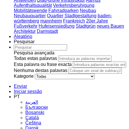
Antwerpen
Blau-grüne Infrastruktur
Aarhus
Aufenthaltsqualität
Verkehrsberuhigung
Mobilitätswende
Fahrradparken
Neubau
Neubauquartier
Quartier
Stadtgestaltung
baden-
württemberg
mannheim
Frankreich
20er Jahre
Fußverkehr
Hufeisensiedlung
Stadtgrün
neues Bauen
Architektur
Darmstadt
Aleatório
Pesquisar
Pesquisa avançada
Todas estas palavras
Esta palavra ou frase exacta
Nenhuma destas palavras
Kategorie
Enviar
Iniciar sessão
PT
العربية
Български
Bosanski
Сatalà
Čeština
Dansk