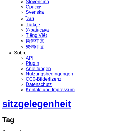
Slovenčina
Српски
Svenska
ไทย
Türkçe
Українська
Tiếng Việt
简体中文
繁體中文
Sobre
API
Plugin
Anleitungen
Nutzungsbedingungen
CC0-Bilderlizenz
Datenschutz
Kontakt und Impressum
sitzgelegenheit
Tag