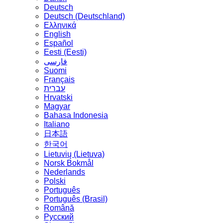
Deutsch
Deutsch (Deutschland)
Ελληνικά
English
Español
Eesti (Eesti)
فارسی
Suomi
Français
עברית
Hrvatski
Magyar
Bahasa Indonesia
Italiano
日本語
한국어
Lietuvių (Lietuva)
‪Norsk Bokmål‬
Nederlands
Polski
Português
Português (Brasil)
Română
Русский