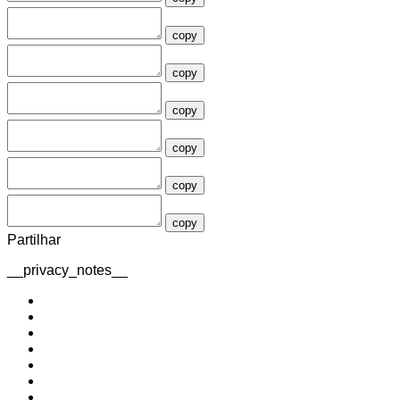
copy
copy
copy
copy
copy
copy
Partilhar
__privacy_notes__