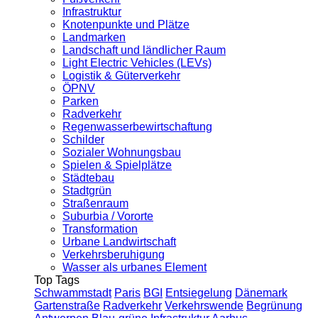
Infrastruktur
Knotenpunkte und Plätze
Landmarken
Landschaft und ländlicher Raum
Light Electric Vehicles (LEVs)
Logistik & Güterverkehr
ÖPNV
Parken
Radverkehr
Regenwasserbewirtschaftung
Schilder
Sozialer Wohnungsbau
Spielen & Spielplätze
Städtebau
Stadtgrün
Straßenraum
Suburbia / Vororte
Transformation
Urbane Landwirtschaft
Verkehrsberuhigung
Wasser als urbanes Element
Top Tags
Schwammstadt
Paris
BGI
Entsiegelung
Dänemark
Gartenstraße
Radverkehr
Verkehrswende
Begrünung