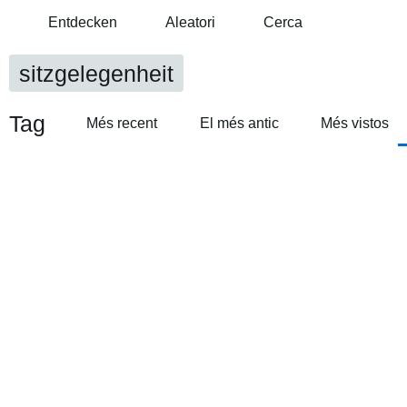
Entdecken
Aleatori
Cerca
sitzgelegenheit
Tag
Més recent
El més antic
Més vistos
Sitzgelegenheit + Stadtgrün in Wien (Ottakring)
IMG 1967
by
FINE
by
FINE