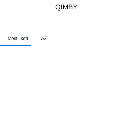
QIMBY
Most liked
AZ
"Öffentliches Wohnzimmer" in Perth 
by
Ulrike Jehle