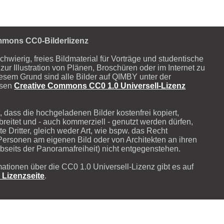
mmons CC0-Bilderlizenz
schwierig, freies Bildmaterial für Vorträge und studentische
zur Illustration von Plänen, Broschüren oder im Internet zu
iesem Grund sind alle Bilder auf QIMBY unter der
osen
Creative Commons CC0 1.0 Universell-Lizenz
, dass die hochgeladenen Bilder kostenfrei kopiert,
breitet und - auch kommerziell - genutzt werden dürfen,
e Dritter, gleich weder Art, wie bspw. das Recht
Personen am eigenen Bild oder von Architekten an ihren
seits der Panoramafreiheit) nicht entgegenstehen.
mationen über die CC0 1.0 Universell-Lizenz gibt es auf
n Lizenzseite
.