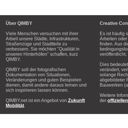
Über QIMBY
Creative Co
Viele Menschen versuchen mit ihrer
Es ist häufig 
Arbeit unsere Städte, Infrastrukturen,
Arbeiten oder 
Straßenzüge und Stadtteile zu
finden. Aus d
verbessern. Sie möchten "Qualität in
bedingungsl
unseren Hinterhöfen" schaffen, kurz
veröffentlicht.
QIMBY.
Dies bedeutet
QIMBY soll der fotografischen
verändert, ver
Dokumentation von Situationen,
solange Recht
Veränderungen und guten Beispielen
abgebildeter 
dienen, damit andere daraus lernen und
Bauwerken (ab
sich inspirieren lassen können.
Weitere Infor
QIMBY.net ist ein Angebot von
Zukunft
der
offizielle
Mobilität
.