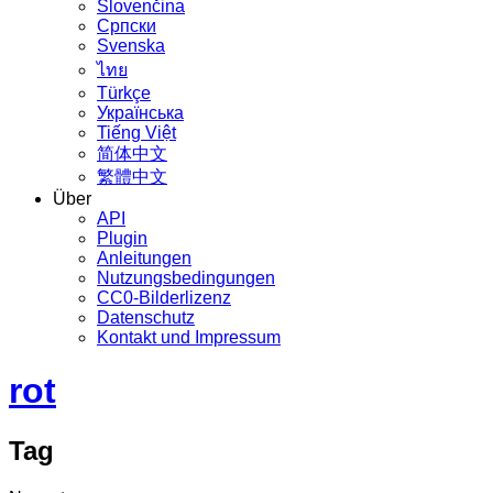
Slovenčina
Српски
Svenska
ไทย
Türkçe
Українська
Tiếng Việt
简体中文
繁體中文
Über
API
Plugin
Anleitungen
Nutzungsbedingungen
CC0-Bilderlizenz
Datenschutz
Kontakt und Impressum
rot
Tag