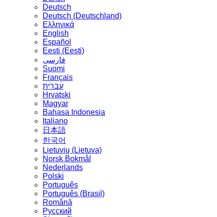
Deutsch
Deutsch (Deutschland)
Ελληνικά
English
Español
Eesti (Eesti)
فارسی
Suomi
Français
עברית
Hrvatski
Magyar
Bahasa Indonesia
Italiano
日本語
한국어
Lietuvių (Lietuva)
‪Norsk Bokmål‬
Nederlands
Polski
Português
Português (Brasil)
Română
Русский