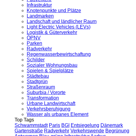
Infrastruktur
Knotenpunkte und Plätze
Landmarken
Landschaft und ländlicher Raum
Light Electric Vehicles (LEVs)
Logistik & Güterverkehr
ÖPNV
Parken
Radverkehr
Regenwasserbewirtschaftung
Schilder
Sozialer Wohnungsbau
Spielen & Spielplätze
Städtebau
Stadtgrün
Straßenraum
Suburbia / Vororte
Transformation
Urbane Landwirtschaft
Verkehrsberuhigung
Wasser als urbanes Element
Top Tags
Schwammstadt
Paris
BGI
Entsiegelung
Dänemark
Gartenstraße
Radverkehr
Verkehrswende
Begrünung