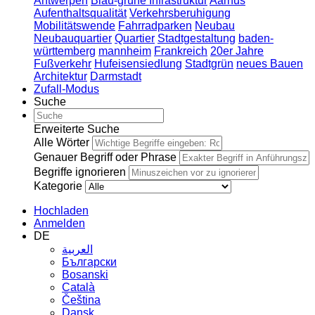
Antwerpen
Blau-grüne Infrastruktur
Aarhus
Aufenthaltsqualität
Verkehrsberuhigung
Mobilitätswende
Fahrradparken
Neubau
Neubauquartier
Quartier
Stadtgestaltung
baden-
württemberg
mannheim
Frankreich
20er Jahre
Fußverkehr
Hufeisensiedlung
Stadtgrün
neues Bauen
Architektur
Darmstadt
Zufall-Modus
Suche
Erweiterte Suche
Alle Wörter
Genauer Begriff oder Phrase
Begriffe ignorieren
Kategorie
Hochladen
Anmelden
DE
العربية
Български
Bosanski
Сatalà
Čeština
Dansk