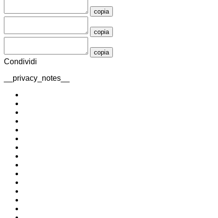
copia
copia
copia
Condividi
__privacy_notes__