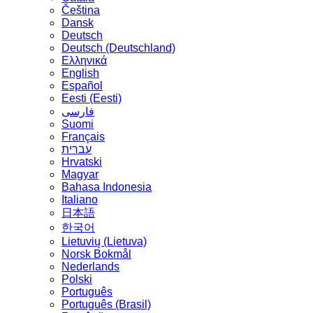
Čeština
Dansk
Deutsch
Deutsch (Deutschland)
Ελληνικά
English
Español
Eesti (Eesti)
فارسی
Suomi
Français
עברית
Hrvatski
Magyar
Bahasa Indonesia
Italiano
日本語
한국어
Lietuvių (Lietuva)
‪Norsk Bokmål‬
Nederlands
Polski
Português
Português (Brasil)