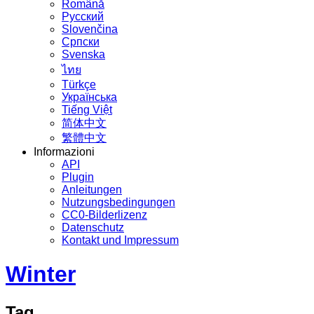
Română
Русский
Slovenčina
Српски
Svenska
ไทย
Türkçe
Українська
Tiếng Việt
简体中文
繁體中文
Informazioni
API
Plugin
Anleitungen
Nutzungsbedingungen
CC0-Bilderlizenz
Datenschutz
Kontakt und Impressum
Winter
Tag