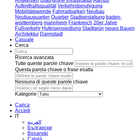
Antwerpen
Blau-grüne Infrastruktur
Aarhus
Aufenthaltsqualität
Verkehrsberuhigung
Mobilitätswende
Fahrradparken
Neubau
Neubauquartier
Quartier
Stadtgestaltung
baden-
württemberg
mannheim
Frankreich
20er Jahre
Fußverkehr
Hufeisensiedlung
Stadtgrün
neues Bauen
Architektur
Darmstadt
Casuale
Cerca
Ricerca avanzata
Tutte queste parole chiave
Questa parola chiave o frase esatta
Nessuna di queste parole chiave
Kategorie
Carica
Accedi
IT
العربية
Български
Bosanski
Сatalà