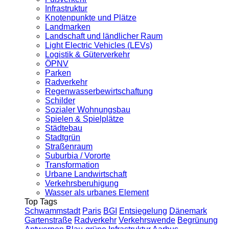
Infrastruktur
Knotenpunkte und Plätze
Landmarken
Landschaft und ländlicher Raum
Light Electric Vehicles (LEVs)
Logistik & Güterverkehr
ÖPNV
Parken
Radverkehr
Regenwasserbewirtschaftung
Schilder
Sozialer Wohnungsbau
Spielen & Spielplätze
Städtebau
Stadtgrün
Straßenraum
Suburbia / Vororte
Transformation
Urbane Landwirtschaft
Verkehrsberuhigung
Wasser als urbanes Element
Top Tags
Schwammstadt
Paris
BGI
Entsiegelung
Dänemark
Gartenstraße
Radverkehr
Verkehrswende
Begrünung