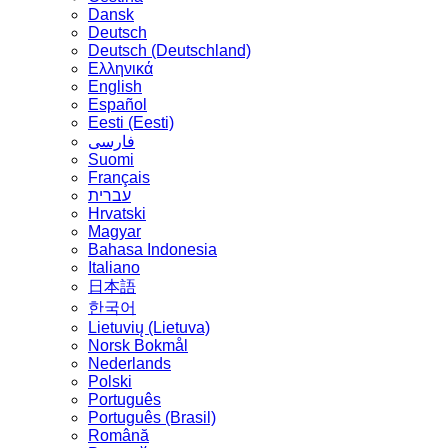
Dansk
Deutsch
Deutsch (Deutschland)
Ελληνικά
English
Español
Eesti (Eesti)
فارسی
Suomi
Français
עברית
Hrvatski
Magyar
Bahasa Indonesia
Italiano
日本語
한국어
Lietuvių (Lietuva)
‪Norsk Bokmål‬
Nederlands
Polski
Português
Português (Brasil)
Română