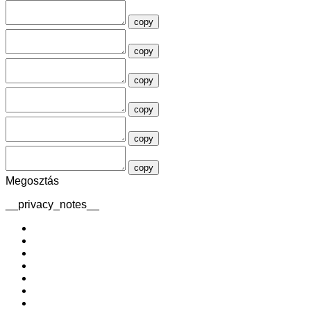
copy
copy
copy
copy
copy
copy
Megosztás
__privacy_notes__