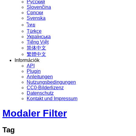
Русский
Slovenčina
Српски
Svenska
ไทย
Türkçe
Українська
Tiếng Việt
简体中文
繁體中文
Információk
API
Plugin
Anleitungen
Nutzungsbedingungen
CC0-Bilderlizenz
Datenschutz
Kontakt und Impressum
Modaler Filter
Tag