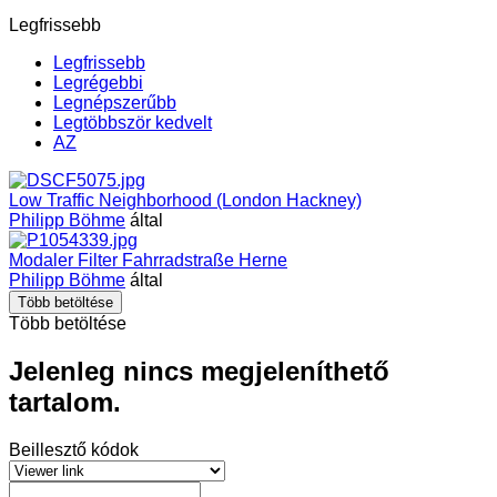
Legfrissebb
Legfrissebb
Legrégebbi
Legnépszerűbb
Legtöbbször kedvelt
AZ
Low Traffic Neighborhood (London Hackney)
Philipp Böhme
által
Modaler Filter Fahrradstraße Herne
Philipp Böhme
által
Több betöltése
Több betöltése
Jelenleg nincs megjeleníthető
tartalom.
Beillesztő kódok