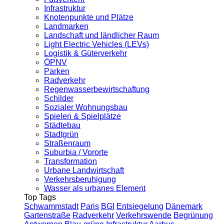
Infrastruktur
Knotenpunkte und Plätze
Landmarken
Landschaft und ländlicher Raum
Light Electric Vehicles (LEVs)
Logistik & Güterverkehr
ÖPNV
Parken
Radverkehr
Regenwasserbewirtschaftung
Schilder
Sozialer Wohnungsbau
Spielen & Spielplätze
Städtebau
Stadtgrün
Straßenraum
Suburbia / Vororte
Transformation
Urbane Landwirtschaft
Verkehrsberuhigung
Wasser als urbanes Element
Top Tags
Schwammstadt
Paris
BGI
Entsiegelung
Dänemark
Gartenstraße
Radverkehr
Verkehrswende
Begrünung