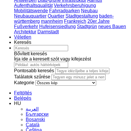
Antwerpen
Blau-grüne Infrastruktur
Aarhus
Aufenthaltsqualität
Verkehrsberuhigung
Mobilitätswende
Fahrradparken
Neubau
Neubauquartier
Quartier
Stadtgestaltung
baden-
württemberg
mannheim
Frankreich
20er Jahre
Fußverkehr
Hufeisensiedlung
Stadtgrün
neues Bauen
Architektur
Darmstadt
Véletlen
Keresés
Bővített keresés
Írja ide a keresett szót vagy kifejezést
Pontosabb keresés
Találatok szűrése
Kategorie
Feltöltés
Belépés
HU
العربية
Български
Bosanski
Сatalà
Čeština