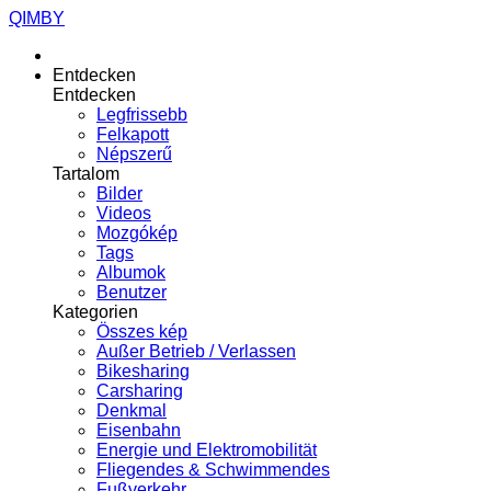
QIMBY
Entdecken
Entdecken
Legfrissebb
Felkapott
Népszerű
Tartalom
Bilder
Videos
Mozgókép
Tags
Albumok
Benutzer
Kategorien
Összes kép
Außer Betrieb / Verlassen
Bikesharing
Carsharing
Denkmal
Eisenbahn
Energie und Elektromobilität
Fliegendes & Schwimmendes
Fußverkehr