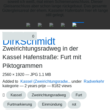
0
Zweirichtungsradweg in der
Kassel Hafenstraße: Furt mit
Piktogrammen
2560 × 1920 — JPG 1.1 MB
Added to
Kassel (Zweirichtungsradw...
under
Radverkehr
kategorie —
2 years prije
— 8182 views
Kassel
Zweirichtungsradweg
Furt
Furtmarkierung
Einmündung
rot