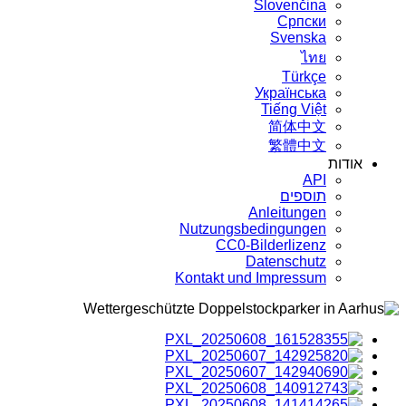
Slovenčina
Српски
Svenska
ไทย
Türkçe
Українська
Tiếng Việt
简体中文
繁體中文
אודות
API
תוספים
Anleitungen
Nutzungsbedingungen
CC0-Bilderlizenz
Datenschutz
Kontakt und Impressum