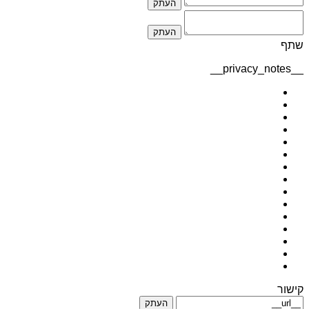
העתק
העתק
שתף
__privacy_notes__
קישור
העתק