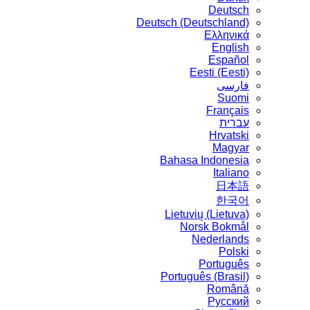
Deutsch
Deutsch (Deutschland)
Ελληνικά
English
Español
Eesti (Eesti)
فارسی
Suomi
Français
עברית
Hrvatski
Magyar
Bahasa Indonesia
Italiano
日本語
한국어
Lietuvių (Lietuva)
‪Norsk Bokmål‬
Nederlands
Polski
Português
Português (Brasil)
Română
Русский