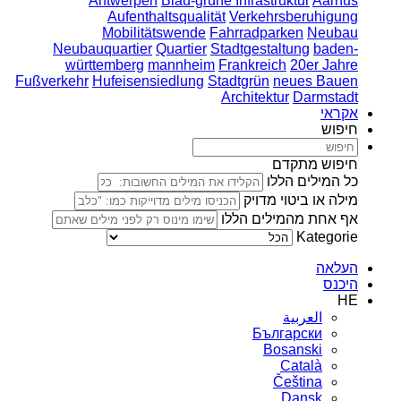
Antwerpen
Blau-grüne Infrastruktur
Aarhus
Aufenthaltsqualität
Verkehrsberuhigung
Mobilitätswende
Fahrradparken
Neubau
Neubauquartier
Quartier
Stadtgestaltung
baden-
württemberg
mannheim
Frankreich
20er Jahre
Fußverkehr
Hufeisensiedlung
Stadtgrün
neues Bauen
Architektur
Darmstadt
אקראי
חיפוש
חיפוש מתקדם
כל המילים הללו
מילה או ביטוי מדויק
אף אחת מהמילים הללו
Kategorie
העלאה
היכנס
HE
العربية
Български
Bosanski
Сatalà
Čeština
Dansk