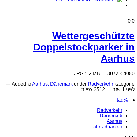
0
0
Wettergeschützte
Doppelstockparker in
Aarhus
4080 × 3072 — JPG 5.2 MB
Added to
Aarhus, Dänemark
under
Radverkehr
kategorie —
לפני 1 שנה
— 3512 צפיות
%tag
Radverkehr
Dänemark
Aarhus
Fahrradparken