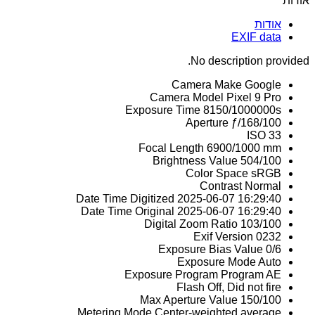
אודות
אודות
EXIF data
No description provided.
Camera Make
Google
Camera Model
Pixel 9 Pro
Exposure Time
8150/1000000s
Aperture
ƒ/168/100
ISO
33
Focal Length
6900/1000 mm
Brightness Value
504/100
Color Space
sRGB
Contrast
Normal
Date Time Digitized
2025-06-07 16:29:40
Date Time Original
2025-06-07 16:29:40
Digital Zoom Ratio
103/100
Exif Version
0232
Exposure Bias Value
0/6
Exposure Mode
Auto
Exposure Program
Program AE
Flash
Off, Did not fire
Max Aperture Value
150/100
Metering Mode
Center-weighted average