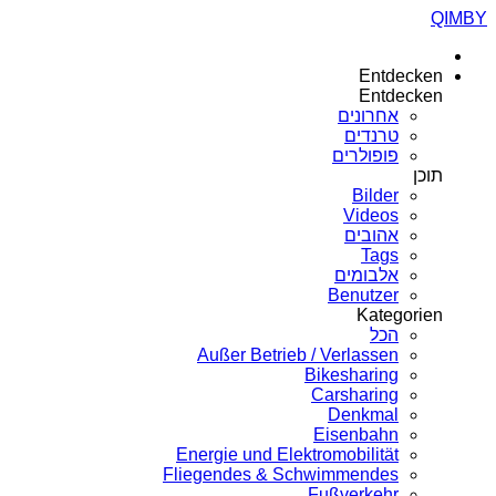
QIMBY
Entdecken
Entdecken
אחרונים
טרנדים
פופולרים
תוכן
Bilder
Videos
אהובים
Tags
אלבומים
Benutzer
Kategorien
הכל
Außer Betrieb / Verlassen
Bikesharing
Carsharing
Denkmal
Eisenbahn
Energie und Elektromobilität
Fliegendes & Schwimmendes
Fußverkehr