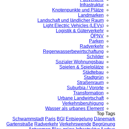
Infrastruktur
Knotenpunkte und Plätze
Landmarken
Landschaft und ländlicher Raum
Light Electric Vehicles (LEVs)
Logistik & Güterverkehr
ÖPNV
Parken
Radverkehr
Regenwasserbewirtschaftung
Schilder
Sozialer Wohnungsbau
Spielen & Spielplätze
Städtebau
Stadtgrün
Straßenraum
Suburbia / Vororte
Transformation
Urbane Landwirtschaft
Verkehrsberuhigung
Wasser als urbanes Element
Top Tags
Schwammstadt
Paris
BGI
Entsiegelung
Dänemark
Gartenstraße
Radverkehr
Verkehrswende
Begrünung