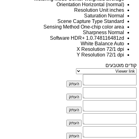
Orientation
Horizontal (normal)
Resolution Unit
inches
Saturation
Normal
Scene Capture Type
Standard
Sensing Method
One-chip color area
Sharpness
Normal
Software
HDR+ 1.0.748116481zd
White Balance
Auto
X Resolution
72/1 dpi
Y Resolution
72/1 dpi
קודים מוטבעים
העתק
העתק
העתק
העתק
העתק