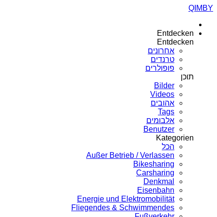
QIMBY
Entdecken
Entdecken
אחרונים
טרנדים
פופולרים
תוכן
Bilder
Videos
אהובים
Tags
אלבומים
Benutzer
Kategorien
הכל
Außer Betrieb / Verlassen
Bikesharing
Carsharing
Denkmal
Eisenbahn
Energie und Elektromobilität
Fliegendes & Schwimmendes
Fußverkehr