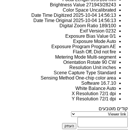
Brightness Value
271943/28243
Color Space
Uncalibrated
Date Time Digitized
2025-10-04 14:56:13
Date Time Original
2025-10-04 14:56:13
Digital Zoom Ratio
189/100
Exif Version
0232
Exposure Bias Value
0/1
Exposure Mode
Auto
Exposure Program
Program AE
Flash
Off, Did not fire
Metering Mode
Multi-segment
Orientation
Rotate 90 CW
Resolution Unit
inches
Scene Capture Type
Standard
Sensing Method
One-chip color area
Software
16.7.10
White Balance
Auto
X Resolution
72/1 dpi
Y Resolution
72/1 dpi
קודים מוטבעים
העתק