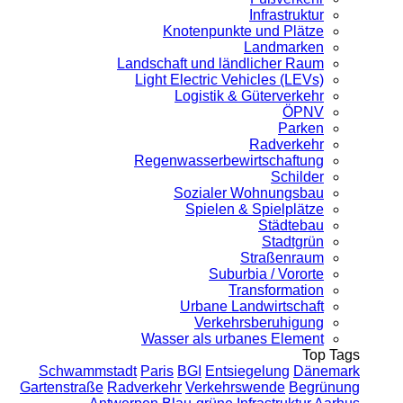
Infrastruktur
Knotenpunkte und Plätze
Landmarken
Landschaft und ländlicher Raum
Light Electric Vehicles (LEVs)
Logistik & Güterverkehr
ÖPNV
Parken
Radverkehr
Regenwasserbewirtschaftung
Schilder
Sozialer Wohnungsbau
Spielen & Spielplätze
Städtebau
Stadtgrün
Straßenraum
Suburbia / Vororte
Transformation
Urbane Landwirtschaft
Verkehrsberuhigung
Wasser als urbanes Element
Top Tags
Schwammstadt
Paris
BGI
Entsiegelung
Dänemark
Gartenstraße
Radverkehr
Verkehrswende
Begrünung