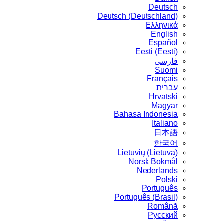
Deutsch
Deutsch (Deutschland)
Ελληνικά
English
Español
Eesti (Eesti)
فارسی
Suomi
Français
עברית
Hrvatski
Magyar
Bahasa Indonesia
Italiano
日本語
한국어
Lietuvių (Lietuva)
‪Norsk Bokmål‬
Nederlands
Polski
Português
Português (Brasil)
Română
Русский