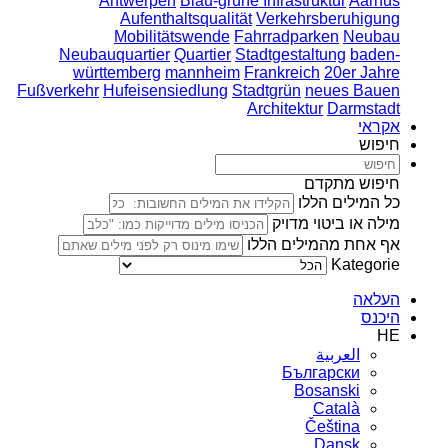
Antwerpen
Blau-grüne Infrastruktur
Aarhus
Aufenthaltsqualität
Verkehrsberuhigung
Mobilitätswende
Fahrradparken
Neubau
Neubauquartier
Quartier
Stadtgestaltung
baden-
württemberg
mannheim
Frankreich
20er Jahre
Fußverkehr
Hufeisensiedlung
Stadtgrün
neues Bauen
Architektur
Darmstadt
אקראי
חיפוש
חיפוש מתקדם
כל המילים הללו
מילה או ביטוי מדויק
אף אחת מהמילים הללו
Kategorie
העלאה
היכנס
HE
العربية
Български
Bosanski
Сatalà
Čeština
Dansk