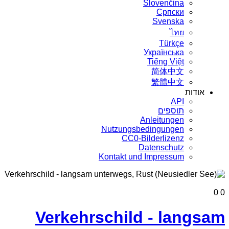
Slovenčina
Српски
Svenska
ไทย
Türkçe
Українська
Tiếng Việt
简体中文
繁體中文
אודות
API
תוספים
Anleitungen
Nutzungsbedingungen
CC0-Bilderlizenz
Datenschutz
Kontakt und Impressum
0
0
Verkehrschild - langsam