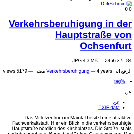
0
0
Verkehrsberuhigung in der
Hauptstraße von
Ochsenfurt
5184 × 3456 — JPG 4.3 MB
الرفع الى
4 years مضى
—
Verkehrsberuhigung
— 5179 views
%tag
عن
عن
EXIF data
Das Mittelzentrum im Maintal besitzt eine attraktive
Fachwerkaltstadt. Hier ein Blick in die verkehrsberuhigte
Hauptstraße nördlich des Kirchplatzes. Die Straße ist als
verkehrsberuhigter Bereich mit "7 km/h" ausgewiesen. Der