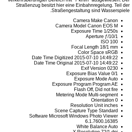
Straßenzug besitzt hier eine Einbahnregelung. Teil der
Straßengestaltung sind Wasserspiele.
Camera Make
Canon
Camera Model
Canon EOS M
Exposure Time
1/250s
Aperture
ƒ/10/1
ISO
100
Focal Length
18/1 mm
Color Space
sRGB
Date Time Digitized
2015-07-10 14:49:22
Date Time Original
2015-07-10 14:49:22
Exif Version
0230
Exposure Bias Value
0/1
Exposure Mode
Auto
Exposure Program
Program AE
Flash
Off, Did not fire
Metering Mode
Multi-segment
Orientation
0
Resolution Unit
inches
Scene Capture Type
Standard
Software
Microsoft Windows Photo Viewer
6.1.7600.16385
White Balance
Auto
X Resolution
72/1 dpi