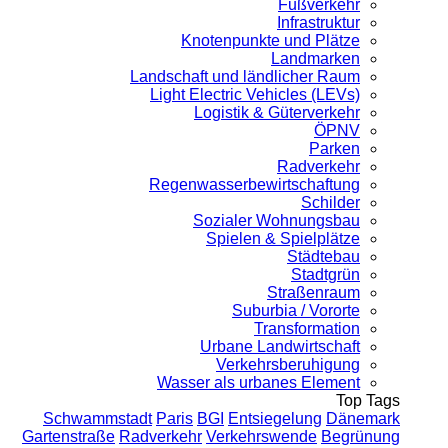
Fußverkehr
Infrastruktur
Knotenpunkte und Plätze
Landmarken
Landschaft und ländlicher Raum
Light Electric Vehicles (LEVs)
Logistik & Güterverkehr
ÖPNV
Parken
Radverkehr
Regenwasserbewirtschaftung
Schilder
Sozialer Wohnungsbau
Spielen & Spielplätze
Städtebau
Stadtgrün
Straßenraum
Suburbia / Vororte
Transformation
Urbane Landwirtschaft
Verkehrsberuhigung
Wasser als urbanes Element
Top Tags
Schwammstadt
Paris
BGI
Entsiegelung
Dänemark
Gartenstraße
Radverkehr
Verkehrswende
Begrünung