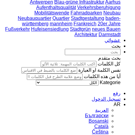
Antwerpen
Blau-grüne Infrastruktur
Aarhus
Aufenthaltsqualität
Verkehrsberuhigung
Mobilitätswende
Fahrradparken
Neubau
Neubauquartier
Quartier
Stadtgestaltung
baden-
württemberg
mannheim
Frankreich
20er Jahre
Fußverkehr
Hufeisensiedlung
Stadtgrün
neues Bauen
Architektur
Darmstadt
عشوائي
بحث
بحث متقدم
كل الكلمات
نفس الكلمة او العبارة
أيا من هذه الكلمات
Kategorie
رفع
تسجيل الدخول
AR
العربية
Български
Bosanski
Сatalà
Čeština