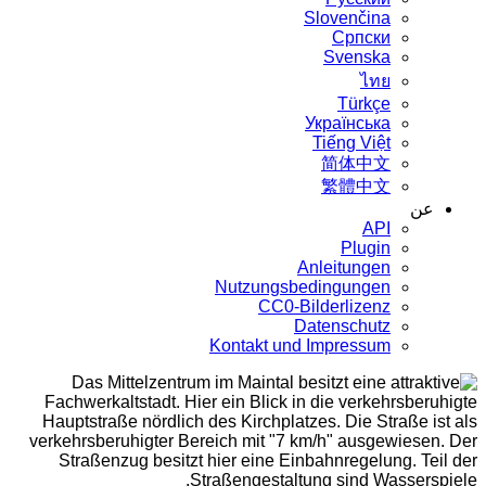
Slovenčina
Српски
Svenska
ไทย
Türkçe
Українська
Tiếng Việt
简体中文
繁體中文
عن
API
Plugin
Anleitungen
Nutzungsbedingungen
CC0-Bilderlizenz
Datenschutz
Kontakt und Impressum