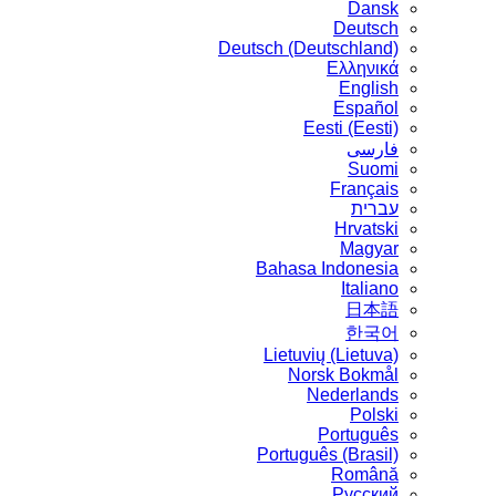
Dansk
Deutsch
Deutsch (Deutschland)
Ελληνικά
English
Español
Eesti (Eesti)
فارسی
Suomi
Français
עברית
Hrvatski
Magyar
Bahasa Indonesia
Italiano
日本語
한국어
Lietuvių (Lietuva)
‪Norsk Bokmål‬
Nederlands
Polski
Português
Português (Brasil)
Română
Русский