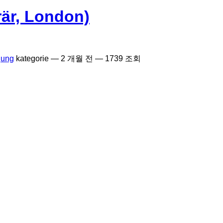
är, London)
gung
kategorie —
2 개월 전
— 1739 조회