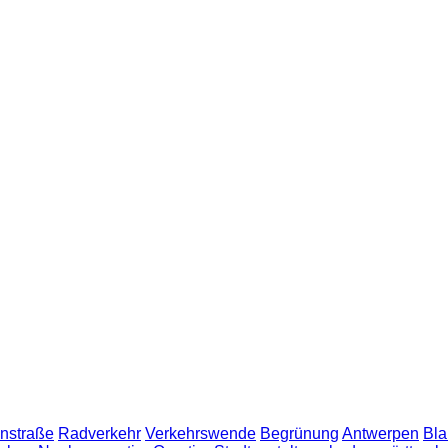
nstraße
Radverkehr
Verkehrswende
Begrünung
Antwerpen
Bla