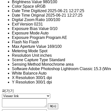
Brightness Value
980/100
Color Space
sRGB
Date Time Digitized
2025-06-21 12:27:25
Date Time Original
2025-06-21 12:27:25
Digital Zoom Ratio
100/100
Exif Version
0231
Exposure Bias Value
0/10
Exposure Mode
Auto
Exposure Program
Program AE
Flash
No Flash
Max Aperture Value
169/100
Metering Mode
Spot
Resolution Unit
inches
Scene Capture Type
Standard
Sensing Method
Monochrome area
Software
Adobe Photoshop Lightroom Classic 15.3 (Wi
White Balance
Auto
X Resolution
300/1 dpi
Y Resolution
300/1 dpi
퍼가기
복사