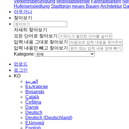
Verkehrsberuhigung
Mobilitätswende
Fahrradparken
Ne
Hufeisensiedlung
Stadtgrün
neues Bauen
Architektur
Da
아무거나
찾아보기
자세히 찾아보기
모든 단어로 찾아보기
입력 내용 그대로 찾아보기
입력 내용만 빼고 찾아보기
Kategorie
업로드
로그인
KO
العربية
Български
Bosanski
Сatalà
Čeština
Dansk
Deutsch
Deutsch (Deutschland)
Ελληνικά
English