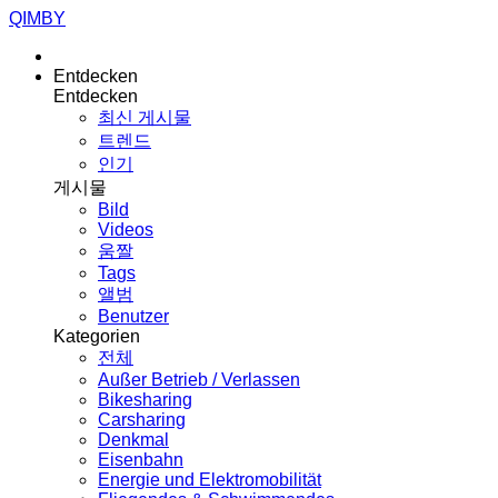
QIMBY
Entdecken
Entdecken
최신 게시물
트렌드
인기
게시물
Bild
Videos
움짤
Tags
앨범
Benutzer
Kategorien
전체
Außer Betrieb / Verlassen
Bikesharing
Carsharing
Denkmal
Eisenbahn
Energie und Elektromobilität