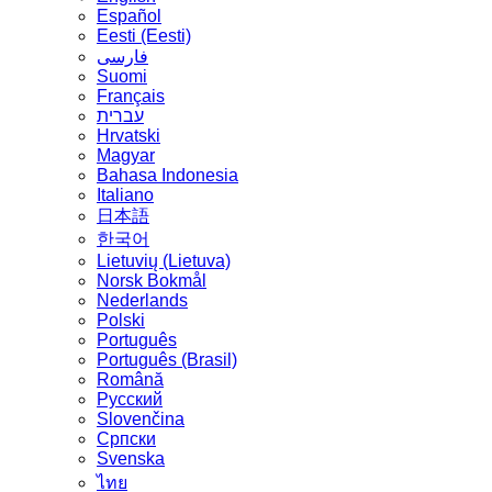
Español
Eesti (Eesti)
فارسی
Suomi
Français
עברית
Hrvatski
Magyar
Bahasa Indonesia
Italiano
日本語
한국어
Lietuvių (Lietuva)
‪Norsk Bokmål‬
Nederlands
Polski
Português
Português (Brasil)
Română
Русский
Slovenčina
Српски
Svenska
ไทย