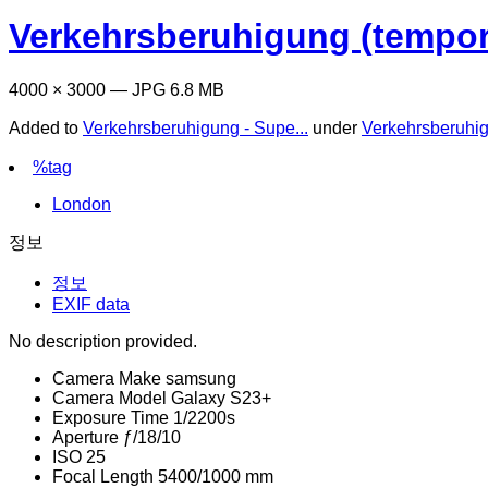
Verkehrsberuhigung (tempor
4000 × 3000 — JPG 6.8 MB
Added to
Verkehrsberuhigung - Supe...
under
Verkehrsberuhi
%tag
London
정보
정보
EXIF data
No description provided.
Camera Make
samsung
Camera Model
Galaxy S23+
Exposure Time
1/2200s
Aperture
ƒ/18/10
ISO
25
Focal Length
5400/1000 mm