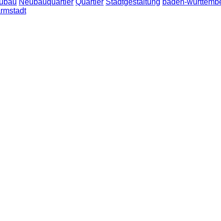
ubau
Neubauquartier
Quartier
Stadtgestaltung
baden-württemb
rmstadt