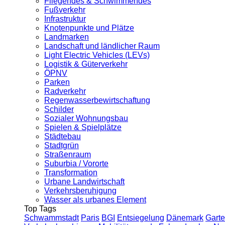
Fliegendes & Schwimmendes
Fußverkehr
Infrastruktur
Knotenpunkte und Plätze
Landmarken
Landschaft und ländlicher Raum
Light Electric Vehicles (LEVs)
Logistik & Güterverkehr
ÖPNV
Parken
Radverkehr
Regenwasserbewirtschaftung
Schilder
Sozialer Wohnungsbau
Spielen & Spielplätze
Städtebau
Stadtgrün
Straßenraum
Suburbia / Vororte
Transformation
Urbane Landwirtschaft
Verkehrsberuhigung
Wasser als urbanes Element
Top Tags
Schwammstadt
Paris
BGI
Entsiegelung
Dänemark
Garte