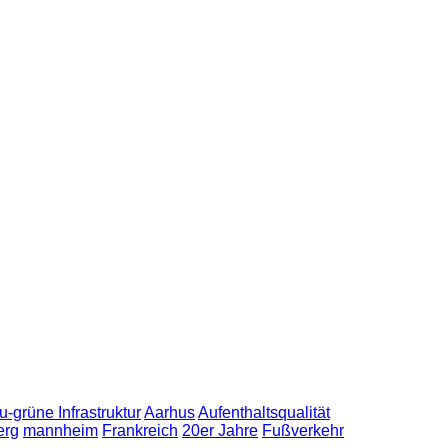
u-grüne Infrastruktur
Aarhus
Aufenthaltsqualität
erg
mannheim
Frankreich
20er Jahre
Fußverkehr