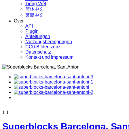
Tiếng Việt
简体中文
繁體中文
Over
API
Plugin
Anleitungen
Nutzungsbedingungen
CC0-Bilderlizenz
Datenschutz
Kontakt und Impressum
1
1
Superblocks Barcelona, San