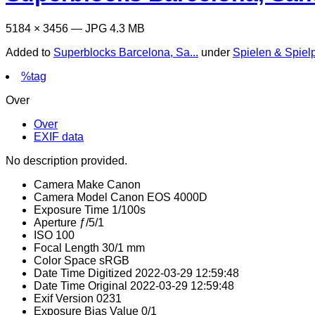
5184 × 3456 — JPG 4.3 MB
Added to
Superblocks Barcelona, Sa...
under
Spielen & Spiel
%tag
Over
Over
EXIF data
No description provided.
Camera Make
Canon
Camera Model
Canon EOS 4000D
Exposure Time
1/100s
Aperture
ƒ/5/1
ISO
100
Focal Length
30/1 mm
Color Space
sRGB
Date Time Digitized
2022-03-29 12:59:48
Date Time Original
2022-03-29 12:59:48
Exif Version
0231
Exposure Bias Value
0/1