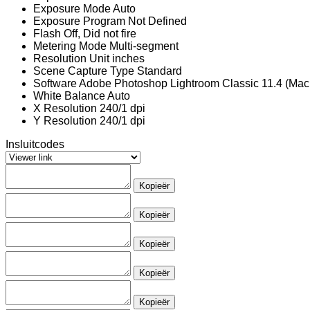
Exposure Mode
Auto
Exposure Program
Not Defined
Flash
Off, Did not fire
Metering Mode
Multi-segment
Resolution Unit
inches
Scene Capture Type
Standard
Software
Adobe Photoshop Lightroom Classic 11.4 (Mac
White Balance
Auto
X Resolution
240/1 dpi
Y Resolution
240/1 dpi
Insluitcodes
Kopieër
Kopieër
Kopieër
Kopieër
Kopieër