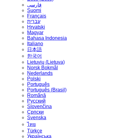
فارسی
Suomi
Français
עברית
Hrvatski
Magyar
Bahasa Indonesia
Italiano
日本語
한국어
Lietuvių (Lietuva)
‪Norsk Bokmål‬
Nederlands
Polski
Português
Português (Brasil)
Română
Русский
Slovenčina
Српски
Svenska
ไทย
Türkçe
Українська