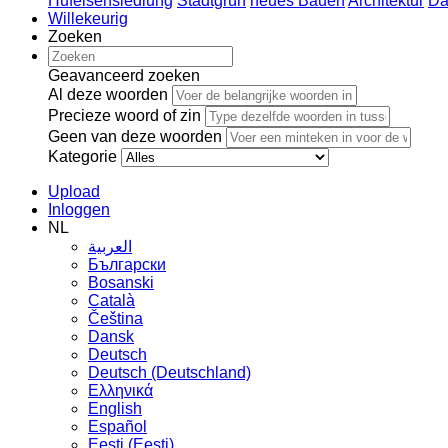
Hufeisensiedlung
Stadtgrün
neues Bauen
Architektur
Da
Willekeurig
Zoeken
Geavanceerd zoeken
Al deze woorden
Precieze woord of zin
Geen van deze woorden
Kategorie
Upload
Inloggen
NL
العربية
Български
Bosanski
Сatalà
Čeština
Dansk
Deutsch
Deutsch (Deutschland)
Ελληνικά
English
Español
Eesti (Eesti)