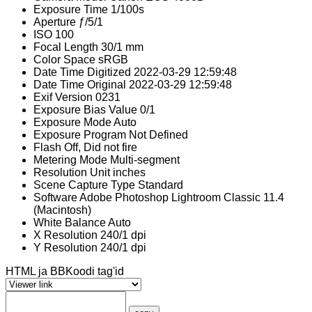
Exposure Time
1/100s
Aperture
ƒ/5/1
ISO
100
Focal Length
30/1 mm
Color Space
sRGB
Date Time Digitized
2022-03-29 12:59:48
Date Time Original
2022-03-29 12:59:48
Exif Version
0231
Exposure Bias Value
0/1
Exposure Mode
Auto
Exposure Program
Not Defined
Flash
Off, Did not fire
Metering Mode
Multi-segment
Resolution Unit
inches
Scene Capture Type
Standard
Software
Adobe Photoshop Lightroom Classic 11.4
(Macintosh)
White Balance
Auto
X Resolution
240/1 dpi
Y Resolution
240/1 dpi
HTML ja BBKoodi tag'id