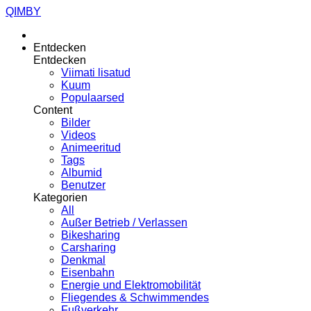
QIMBY
Entdecken
Entdecken
Viimati lisatud
Kuum
Populaarsed
Content
Bilder
Videos
Animeeritud
Tags
Albumid
Benutzer
Kategorien
All
Außer Betrieb / Verlassen
Bikesharing
Carsharing
Denkmal
Eisenbahn
Energie und Elektromobilität
Fliegendes & Schwimmendes
Fußverkehr