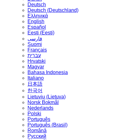
Deutsch
Deutsch (Deutschland)
Ελληνικά
English
Español
Eesti (Eesti)
فارسی
Suomi
Français
עברית
Hrvatski
Magyar
Bahasa Indonesia
Italiano
日本語
한국어
Lietuvių (Lietuva)
‪Norsk Bokmål‬
Nederlands
Polski
Português
Português (Brasil)
Română
Русский