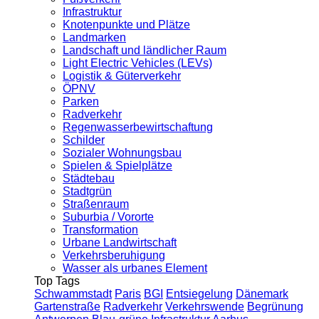
Infrastruktur
Knotenpunkte und Plätze
Landmarken
Landschaft und ländlicher Raum
Light Electric Vehicles (LEVs)
Logistik & Güterverkehr
ÖPNV
Parken
Radverkehr
Regenwasserbewirtschaftung
Schilder
Sozialer Wohnungsbau
Spielen & Spielplätze
Städtebau
Stadtgrün
Straßenraum
Suburbia / Vororte
Transformation
Urbane Landwirtschaft
Verkehrsberuhigung
Wasser als urbanes Element
Top Tags
Schwammstadt
Paris
BGI
Entsiegelung
Dänemark
Gartenstraße
Radverkehr
Verkehrswende
Begrünung