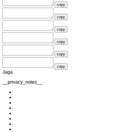
copy
copy
copy
copy
copy
copy
Jaga
__privacy_notes__