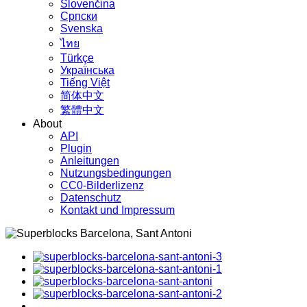
Slovenčina
Српски
Svenska
ไทย
Türkçe
Українська
Tiếng Việt
简体中文
繁體中文
About
API
Plugin
Anleitungen
Nutzungsbedingungen
CC0-Bilderlizenz
Datenschutz
Kontakt und Impressum