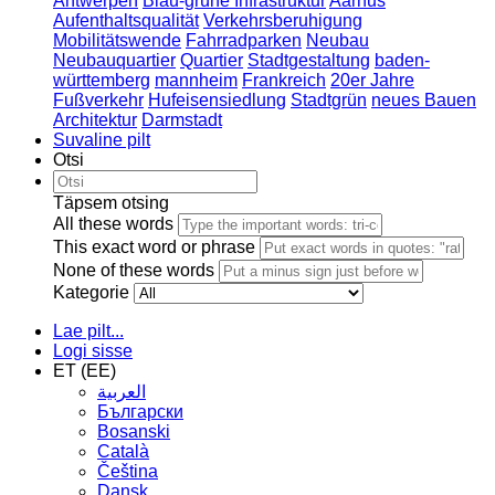
Antwerpen
Blau-grüne Infrastruktur
Aarhus
Aufenthaltsqualität
Verkehrsberuhigung
Mobilitätswende
Fahrradparken
Neubau
Neubauquartier
Quartier
Stadtgestaltung
baden-
württemberg
mannheim
Frankreich
20er Jahre
Fußverkehr
Hufeisensiedlung
Stadtgrün
neues Bauen
Architektur
Darmstadt
Suvaline pilt
Otsi
Täpsem otsing
All these words
This exact word or phrase
None of these words
Kategorie
Lae pilt...
Logi sisse
ET (EE)
العربية
Български
Bosanski
Сatalà
Čeština
Dansk