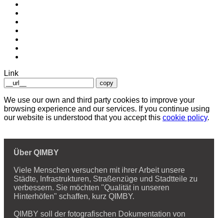
Link
copy
We use our own and third party cookies to improve your
browsing experience and our services. If you continue using
our website is understood that you accept this
cookie policy
.
Über QIMBY
Viele Menschen versuchen mit ihrer Arbeit unsere
Städte, Infrastrukturen, Straßenzüge und Stadtteile zu
verbessern. Sie möchten "Qualität in unseren
Hinterhöfen" schaffen, kurz QIMBY.
QIMBY soll der fotografischen Dokumentation von