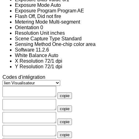
Exposure Mode
Auto
Exposure Program
Program AE
Flash
Off, Did not fire
Metering Mode
Multi-segment
Orientation
0
Resolution Unit
inches
Scene Capture Type
Standard
Sensing Method
One-chip color area
Software
11.2.6
White Balance
Auto
X Resolution
72/1 dpi
Y Resolution
72/1 dpi
Codes d'intégration
copie
copie
copie
copie