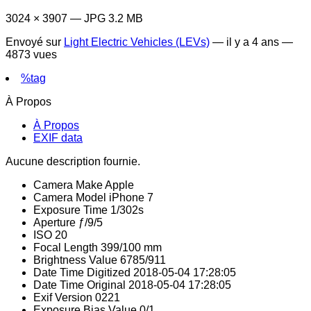
3024 × 3907 — JPG 3.2 MB
Envoyé sur
Light Electric Vehicles (LEVs)
—
il y a 4 ans
—
4873 vues
%tag
À Propos
À Propos
EXIF data
Aucune description fournie.
Camera Make
Apple
Camera Model
iPhone 7
Exposure Time
1/302s
Aperture
ƒ/9/5
ISO
20
Focal Length
399/100 mm
Brightness Value
6785/911
Date Time Digitized
2018-05-04 17:28:05
Date Time Original
2018-05-04 17:28:05
Exif Version
0221
Exposure Bias Value
0/1