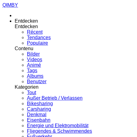
QIMBY
Entdecken
Entdecken
Récent
Tendances
Populaire
Contenu
Bilder
Videos
Animé
Tags
Albums
Benutzer
Kategorien
Tout
Außer Betrieb / Verlassen
Bikesharing
Carsharing
Denkmal
Eisenbahn
Energie und Elektromobilität
Fliegendes & Schwimmendes
Fußverkehr