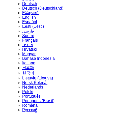
Deutsch
Deutsch (Deutschland)
Ελληνικά
English
Español
Eesti (Eesti)
فارسی
Suomi
Français
עברית
Hrvatski
Magyar
Bahasa Indonesia
Italiano
日本語
한국어
Lietuvių (Lietuva)
‪Norsk Bokmål‬
Nederlands
Polski
Português
Português (Brasil)
Română
Русский