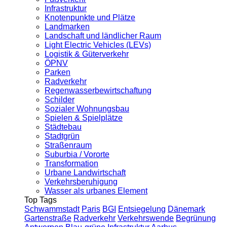
Infrastruktur
Knotenpunkte und Plätze
Landmarken
Landschaft und ländlicher Raum
Light Electric Vehicles (LEVs)
Logistik & Güterverkehr
ÖPNV
Parken
Radverkehr
Regenwasserbewirtschaftung
Schilder
Sozialer Wohnungsbau
Spielen & Spielplätze
Städtebau
Stadtgrün
Straßenraum
Suburbia / Vororte
Transformation
Urbane Landwirtschaft
Verkehrsberuhigung
Wasser als urbanes Element
Top Tags
Schwammstadt
Paris
BGI
Entsiegelung
Dänemark
Gartenstraße
Radverkehr
Verkehrswende
Begrünung