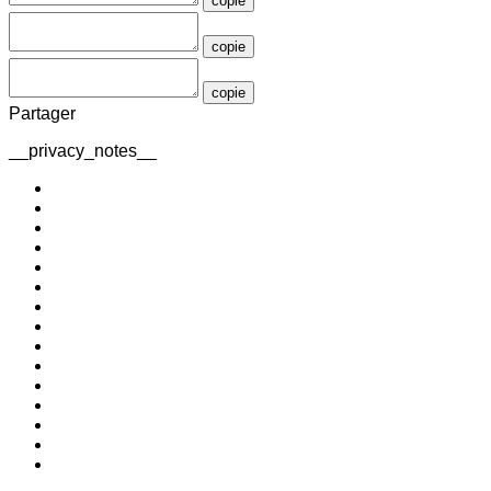
copie
copie
copie
Partager
__privacy_notes__