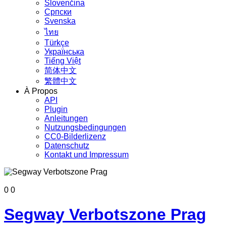
Slovenčina
Српски
Svenska
ไทย
Türkçe
Українська
Tiếng Việt
简体中文
繁體中文
À Propos
API
Plugin
Anleitungen
Nutzungsbedingungen
CC0-Bilderlizenz
Datenschutz
Kontakt und Impressum
0
0
Segway Verbotszone Prag