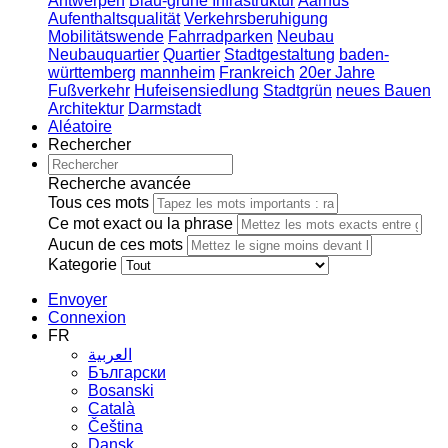
Antwerpen
Blau-grüne Infrastruktur
Aarhus
Aufenthaltsqualität
Verkehrsberuhigung
Mobilitätswende
Fahrradparken
Neubau
Neubauquartier
Quartier
Stadtgestaltung
baden-
württemberg
mannheim
Frankreich
20er Jahre
Fußverkehr
Hufeisensiedlung
Stadtgrün
neues Bauen
Architektur
Darmstadt
Aléatoire
Rechercher
Recherche avancée
Tous ces mots
Ce mot exact ou la phrase
Aucun de ces mots
Kategorie
Envoyer
Connexion
FR
العربية
Български
Bosanski
Сatalà
Čeština
Dansk