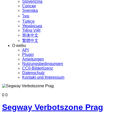
Slovenčina
Српски
Svenska
ไทย
Türkçe
Українська
Tiếng Việt
简体中文
繁體中文
O webu
API
Plugin
Anleitungen
Nutzungsbedingungen
CC0-Bilderlizenz
Datenschutz
Kontakt und Impressum
0
0
Segway Verbotszone Prag