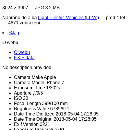
3024 × 3907 — JPG 3.2 MB
Nahráno do alba
Light Electric Vehicles (LEVs)
—
před 4 let
— 4871 zobrazení
%tag
O webu
O webu
EXIF data
No description provided.
Camera Make
Apple
Camera Model
iPhone 7
Exposure Time
1/302s
Aperture
ƒ/9/5
ISO
20
Focal Length
399/100 mm
Brightness Value
6785/911
Date Time Digitized
2018-05-04 17:28:05
Date Time Original
2018-05-04 17:28:05
Exif Version
0221
Exposure Bias Value
0/1