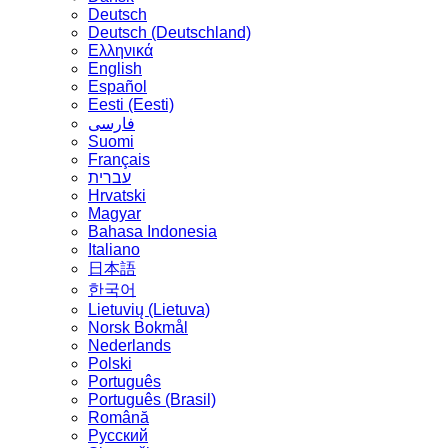
Deutsch
Deutsch (Deutschland)
Ελληνικά
English
Español
Eesti (Eesti)
فارسی
Suomi
Français
עברית
Hrvatski
Magyar
Bahasa Indonesia
Italiano
日本語
한국어
Lietuvių (Lietuva)
‪Norsk Bokmål‬
Nederlands
Polski
Português
Português (Brasil)
Română
Русский