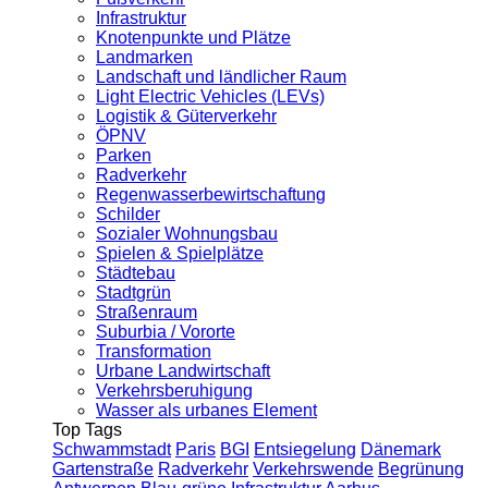
Infrastruktur
Knotenpunkte und Plätze
Landmarken
Landschaft und ländlicher Raum
Light Electric Vehicles (LEVs)
Logistik & Güterverkehr
ÖPNV
Parken
Radverkehr
Regenwasserbewirtschaftung
Schilder
Sozialer Wohnungsbau
Spielen & Spielplätze
Städtebau
Stadtgrün
Straßenraum
Suburbia / Vororte
Transformation
Urbane Landwirtschaft
Verkehrsberuhigung
Wasser als urbanes Element
Top Tags
Schwammstadt
Paris
BGI
Entsiegelung
Dänemark
Gartenstraße
Radverkehr
Verkehrswende
Begrünung