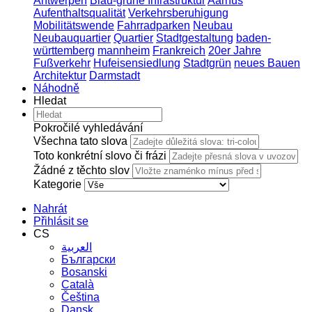
Antwerpen
Blau-grüne Infrastruktur
Aarhus
Aufenthaltsqualität
Verkehrsberuhigung
Mobilitätswende
Fahrradparken
Neubau
Neubauquartier
Quartier
Stadtgestaltung
baden-
württemberg
mannheim
Frankreich
20er Jahre
Fußverkehr
Hufeisensiedlung
Stadtgrün
neues Bauen
Architektur
Darmstadt
Náhodně
Hledat
Pokročilé vyhledávání
Všechna tato slova
Toto konkrétní slovo či frázi
Žádné z těchto slov
Kategorie
Nahrát
Přihlásit se
CS
العربية
Български
Bosanski
Сatalà
Čeština
Dansk