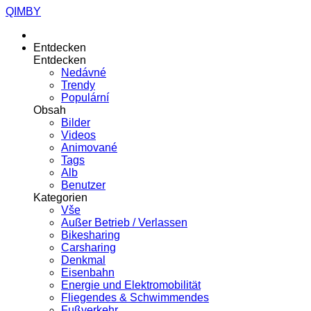
QIMBY
Entdecken
Entdecken
Nedávné
Trendy
Populární
Obsah
Bilder
Videos
Animované
Tags
Alb
Benutzer
Kategorien
Vše
Außer Betrieb / Verlassen
Bikesharing
Carsharing
Denkmal
Eisenbahn
Energie und Elektromobilität
Fliegendes & Schwimmendes
Fußverkehr