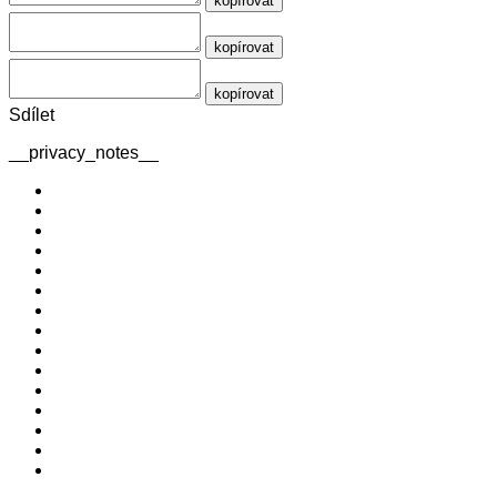
kopírovat
kopírovat
kopírovat
Sdílet
__privacy_notes__