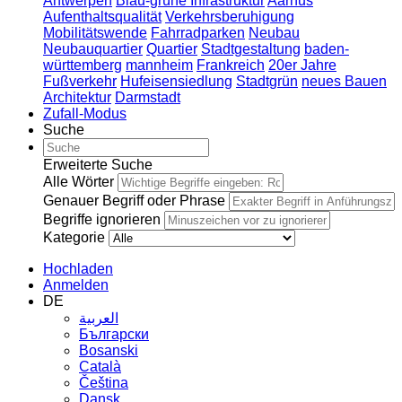
Antwerpen
Blau-grüne Infrastruktur
Aarhus
Aufenthaltsqualität
Verkehrsberuhigung
Mobilitätswende
Fahrradparken
Neubau
Neubauquartier
Quartier
Stadtgestaltung
baden-
württemberg
mannheim
Frankreich
20er Jahre
Fußverkehr
Hufeisensiedlung
Stadtgrün
neues Bauen
Architektur
Darmstadt
Zufall-Modus
Suche
Erweiterte Suche
Alle Wörter
Genauer Begriff oder Phrase
Begriffe ignorieren
Kategorie
Hochladen
Anmelden
DE
العربية
Български
Bosanski
Сatalà
Čeština
Dansk