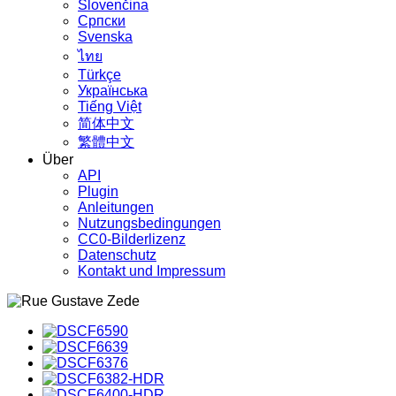
Slovenčina
Српски
Svenska
ไทย
Türkçe
Українська
Tiếng Việt
简体中文
繁體中文
Über
API
Plugin
Anleitungen
Nutzungsbedingungen
CC0-Bilderlizenz
Datenschutz
Kontakt und Impressum