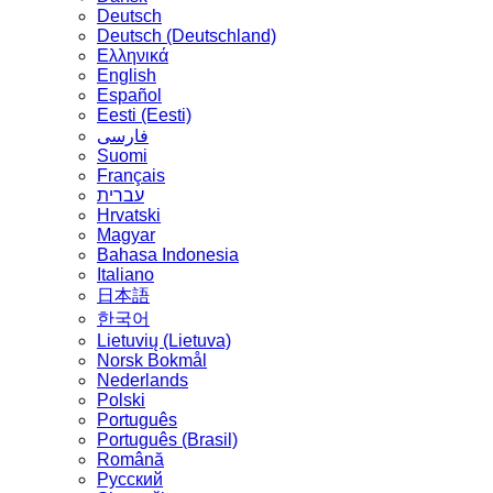
Deutsch
Deutsch (Deutschland)
Ελληνικά
English
Español
Eesti (Eesti)
فارسی
Suomi
Français
עברית
Hrvatski
Magyar
Bahasa Indonesia
Italiano
日本語
한국어
Lietuvių (Lietuva)
‪Norsk Bokmål‬
Nederlands
Polski
Português
Português (Brasil)
Română
Русский