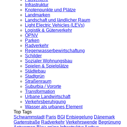
Infrastruktur
Knotenpunkte und Plätze
Landmarken
Landschaft und ländlicher Raum
Light Electric Vehicles (LEVs)
Logistik & Güterverkehr
ÖPNV
Parken
Radverkehr
Regenwasserbewirtschaftung
Schilder
Sozialer Wohnungsbau
Spielen & Spielplätze
Städtebau
Stadtgrün
Straßenraum
Suburbia / Vororte
Transformation
Urbane Landwirtschaft
Verkehrsberuhigung
Wasser als urbanes Element
Top Tags
Schwammstadt
Paris
BGI
Entsiegelung
Dänemark
Gartenstraße
Radverkehr
Verkehrswende
Begrünung