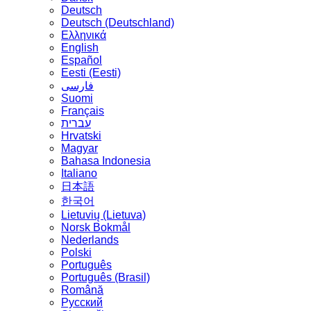
Deutsch
Deutsch (Deutschland)
Ελληνικά
English
Español
Eesti (Eesti)
فارسی
Suomi
Français
עברית
Hrvatski
Magyar
Bahasa Indonesia
Italiano
日本語
한국어
Lietuvių (Lietuva)
‪Norsk Bokmål‬
Nederlands
Polski
Português
Português (Brasil)
Română
Русский