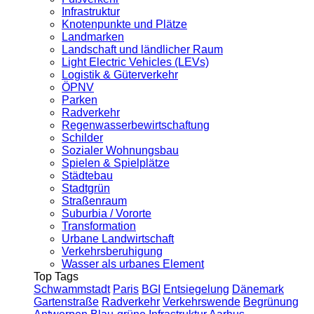
Infrastruktur
Knotenpunkte und Plätze
Landmarken
Landschaft und ländlicher Raum
Light Electric Vehicles (LEVs)
Logistik & Güterverkehr
ÖPNV
Parken
Radverkehr
Regenwasserbewirtschaftung
Schilder
Sozialer Wohnungsbau
Spielen & Spielplätze
Städtebau
Stadtgrün
Straßenraum
Suburbia / Vororte
Transformation
Urbane Landwirtschaft
Verkehrsberuhigung
Wasser als urbanes Element
Top Tags
Schwammstadt
Paris
BGI
Entsiegelung
Dänemark
Gartenstraße
Radverkehr
Verkehrswende
Begrünung