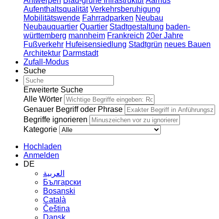
Antwerpen
Blau-grüne Infrastruktur
Aarhus
Aufenthaltsqualität
Verkehrsberuhigung
Mobilitätswende
Fahrradparken
Neubau
Neubauquartier
Quartier
Stadtgestaltung
baden-
württemberg
mannheim
Frankreich
20er Jahre
Fußverkehr
Hufeisensiedlung
Stadtgrün
neues Bauen
Architektur
Darmstadt
Zufall-Modus
Suche
Erweiterte Suche
Alle Wörter
Genauer Begriff oder Phrase
Begriffe ignorieren
Kategorie
Hochladen
Anmelden
DE
العربية
Български
Bosanski
Сatalà
Čeština
Dansk