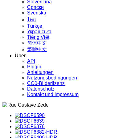
Slovenčina
Српски
Svenska
ไทย
Türkçe
Українська
Tiếng Việt
简体中文
繁體中文
Über
API
Plugin
Anleitungen
Nutzungsbedingungen
CC0-Bilderlizenz
Datenschutz
Kontakt und Impressum