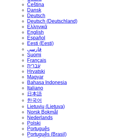
Čeština
Dansk
Deutsch
Deutsch (Deutschland)
Ελληνικά
English
Español
Eesti (Eesti)
فارسی
Suomi
Français
עברית
Hrvatski
Magyar
Bahasa Indonesia
Italiano
日本語
한국어
Lietuvių (Lietuva)
‪Norsk Bokmål‬
Nederlands
Polski
Português
Português (Brasil)