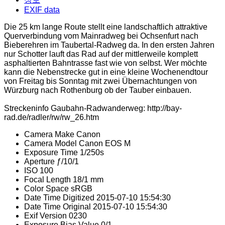
EXIF data
Die 25 km lange Route stellt eine landschaftlich attraktive
Querverbindung vom Mainradweg bei Ochsenfurt nach
Bieberehren im Taubertal-Radweg da. In den ersten Jahren
nur Schotter lauft das Rad auf der mittlerweile komplett
asphaltierten Bahntrasse fast wie von selbst. Wer möchte
kann die Nebenstrecke gut in eine kleine Wochenendtour
von Freitag bis Sonntag mit zwei Übernachtungen von
Würzburg nach Rothenburg ob der Tauber einbauen.
Streckeninfo Gaubahn-Radwanderweg: http://bay-
rad.de/radler/rw/rw_26.htm
Camera Make
Canon
Camera Model
Canon EOS M
Exposure Time
1/250s
Aperture
ƒ/10/1
ISO
100
Focal Length
18/1 mm
Color Space
sRGB
Date Time Digitized
2015-07-10 15:54:30
Date Time Original
2015-07-10 15:54:30
Exif Version
0230
Exposure Bias Value
0/1