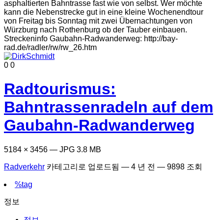
0
0
Radtourismus:
Bahntrassenradeln auf dem
Gaubahn-Radwanderweg
5184 × 3456 — JPG 3.8 MB
Radverkehr
카테고리로 업로드됨 —
4 년 전
— 9898 조회
%tag
정보
정보