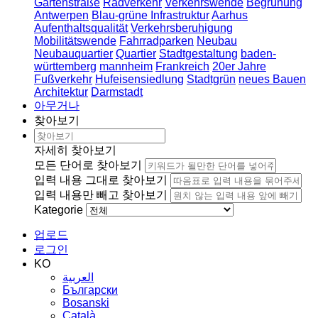
Gartenstraße
Radverkehr
Verkehrswende
Begrünung
Antwerpen
Blau-grüne Infrastruktur
Aarhus
Aufenthaltsqualität
Verkehrsberuhigung
Mobilitätswende
Fahrradparken
Neubau
Neubauquartier
Quartier
Stadtgestaltung
baden-
württemberg
mannheim
Frankreich
20er Jahre
Fußverkehr
Hufeisensiedlung
Stadtgrün
neues Bauen
Architektur
Darmstadt
아무거나
찾아보기
자세히 찾아보기
모든 단어로 찾아보기
입력 내용 그대로 찾아보기
입력 내용만 빼고 찾아보기
Kategorie
업로드
로그인
KO
العربية
Български
Bosanski
Сatalà