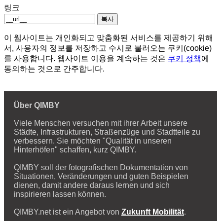
링크
복사
이 웹사이트는 개인화되고 맞춤화된 서비스를 제공하기 위해
서, 사용자의 정보를 저장하고 수시로 불러오는 쿠키(cookie)
를 사용합니다. 웹사이트 이용을 계속하는 것은
쿠키 정책
에
동의하는 것으로 간주합니다.
Über QIMBY
Viele Menschen versuchen mit ihrer Arbeit unsere
Städte, Infrastrukturen, Straßenzüge und Stadtteile zu
verbessern. Sie möchten "Qualität in unseren
Hinterhöfen" schaffen, kurz QIMBY.
QIMBY soll der fotografischen Dokumentation von
Situationen, Veränderungen und guten Beispielen
dienen, damit andere daraus lernen und sich
inspirieren lassen können.
QIMBY.net ist ein Angebot von
Zukunft Mobilität
.