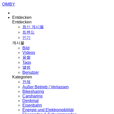
QIMBY
Entdecken
Entdecken
최신 게시물
트렌드
인기
게시물
Bild
Videos
움짤
Tags
앨범
Benutzer
Kategorien
전체
Außer Betrieb / Verlassen
Bikesharing
Carsharing
Denkmal
Eisenbahn
Energie und Elektromobilität