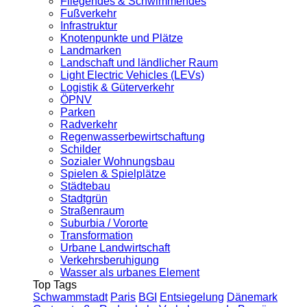
Fliegendes & Schwimmendes
Fußverkehr
Infrastruktur
Knotenpunkte und Plätze
Landmarken
Landschaft und ländlicher Raum
Light Electric Vehicles (LEVs)
Logistik & Güterverkehr
ÖPNV
Parken
Radverkehr
Regenwasserbewirtschaftung
Schilder
Sozialer Wohnungsbau
Spielen & Spielplätze
Städtebau
Stadtgrün
Straßenraum
Suburbia / Vororte
Transformation
Urbane Landwirtschaft
Verkehrsberuhigung
Wasser als urbanes Element
Top Tags
Schwammstadt
Paris
BGI
Entsiegelung
Dänemark