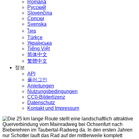
Română
Русский
Slovenčina
Српски
Svenska
ไทย
Türkçe
Українська
Tiếng Việt
简体中文
繁體中文
정보
API
플러그인
Anleitungen
Nutzungsbedingungen
CC0-Bilderlizenz
Datenschutz
Kontakt und Impressum