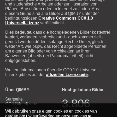
und studentische Arbeiten oder zur Illustration von
Plänen, Broschüren oder im Internet zu finden. Aus
diesem Grund sind alle Bilder auf QIMBY unter der
bedingungslosen
Creative Commons CC0 1.0
Universell-Lizenz
veröffentlicht.
Dies bedeutet, dass die hochgeladenen Bilder kostenfrei
kopiert, verändert, verbreitet und - auch kommerziell -
genutzt werden dürfen, solange Rechte Dritter, gleich
weder Art, wie bspw. das Recht abgebildeter Personen
am eigenen Bild oder von Architekten an ihren
Bauwerken (abseits der Panoramafreiheit) nicht
entgegenstehen.
Weitere Informationen über die CC0 1.0 Universell-
Lizenz gibt es auf der
offiziellen Lizenzseite
.
Über QIMBY
Hochgeladene Bilder
Startseite
3.806
CC0-Bilderlizenz
Anleitungen
Wij gebruiken onze eigen cookies en cookies van
Nutzungsbestimmungen
derden om uw surfervaring en onze services te