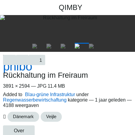
QIMBY
1
Rückhaltung im Freiraum
3891 × 2594 — JPG 11.4 MB
Added to
Blau-grüne Infrastruktur
under
Regenwasserbewirtschaftung
kategorie —
1 jaar geleden
—
4188 weergaven
Dänemark
Veijle
Over