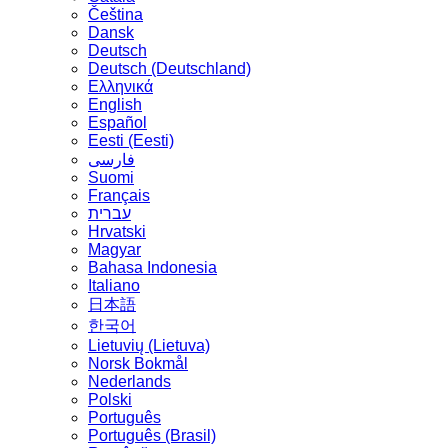
Čeština
Dansk
Deutsch
Deutsch (Deutschland)
Ελληνικά
English
Español
Eesti (Eesti)
فارسی
Suomi
Français
עברית
Hrvatski
Magyar
Bahasa Indonesia
Italiano
日本語
한국어
Lietuvių (Lietuva)
‪Norsk Bokmål‬
Nederlands
Polski
Português
Português (Brasil)