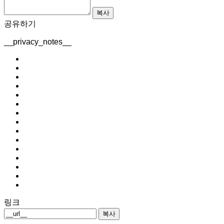
복사
공유하기
__privacy_notes__
링크
복사