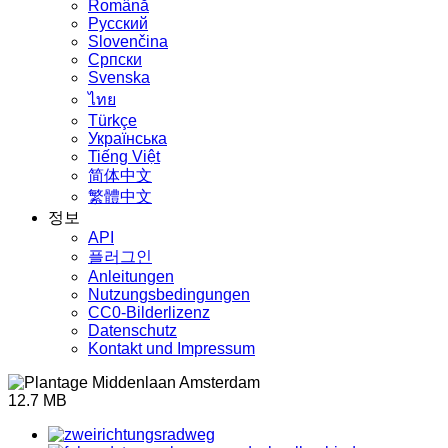
Română
Русский
Slovenčina
Српски
Svenska
ไทย
Türkçe
Українська
Tiếng Việt
简体中文
繁體中文
정보
API
플러그인
Anleitungen
Nutzungsbedingungen
CC0-Bilderlizenz
Datenschutz
Kontakt und Impressum
12.7 MB