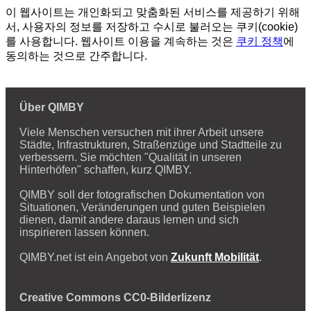
이 웹사이트는 개인화되고 맞춤화된 서비스를 제공하기 위해
서, 사용자의 정보를 저장하고 수시로 불러오는 쿠키(cookie)
를 사용합니다. 웹사이트 이용을 계속하는 것은
쿠키 정책
에
동의하는 것으로 간주합니다.
Über QIMBY
Viele Menschen versuchen mit ihrer Arbeit unsere
Städte, Infrastrukturen, Straßenzüge und Stadtteile zu
verbessern. Sie möchten "Qualität in unseren
Hinterhöfen" schaffen, kurz QIMBY.
QIMBY soll der fotografischen Dokumentation von
Situationen, Veränderungen und guten Beispielen
dienen, damit andere daraus lernen und sich
inspirieren lassen können.
QIMBY.net ist ein Angebot von
Zukunft Mobilität
.
Creative Commons CC0-Bilderlizenz