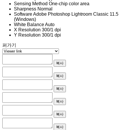
Sensing Method
One-chip color area
Sharpness
Normal
Software
Adobe Photoshop Lightroom Classic 11.5
(Windows)
White Balance
Auto
X Resolution
300/1 dpi
Y Resolution
300/1 dpi
퍼가기
복사
복사
복사
복사
복사
복사