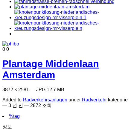
0
0
Plantage Middenlaan
Amsterdam
3872 × 2581 — JPG 12.7 MB
Added to
Radverkehrsanlagen
under
Radverkehr
kategorie
—
3 년 전
— 2872 조회
%tag
정보