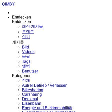
QIMBY
Entdecken
Entdecken
최신 게시물
트렌드
인기
게시물
Bild
Videos
움짤
Tags
앨범
Benutzer
Kategorien
전체
Außer Betrieb / Verlassen
Bikesharing
Carsharing
Denkmal
Eisenbahn
Energie und Elektromobilität