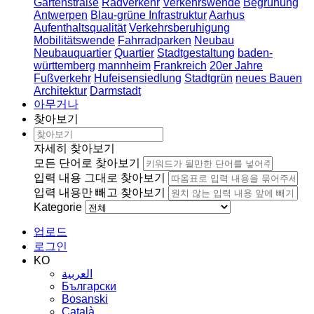
Gartenstraße
Radverkehr
Verkehrswende
Begrünung
Antwerpen
Blau-grüne Infrastruktur
Aarhus
Aufenthaltsqualität
Verkehrsberuhigung
Mobilitätswende
Fahrradparken
Neubau
Neubauquartier
Quartier
Stadtgestaltung
baden-
württemberg
mannheim
Frankreich
20er Jahre
Fußverkehr
Hufeisensiedlung
Stadtgrün
neues Bauen
Architektur
Darmstadt
아무거나
찾아보기
자세히 찾아보기
모든 단어로 찾아보기
입력 내용 그대로 찾아보기
입력 내용만 빼고 찾아보기
Kategorie
업로드
로그인
KO
العربية
Български
Bosanski
Сatalà