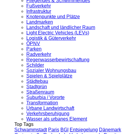
Fliegendes & Schwimmendes
Fußverkehr
Infrastruktur
Knotenpunkte und Plätze
Landmarken
Landschaft und ländlicher Raum
Light Electric Vehicles (LEVs)
Logistik & Güterverkehr
ÖPNV
Parken
Radverkehr
Regenwasserbewirtschaftung
Schilder
Sozialer Wohnungsbau
Spielen & Spielplätze
Städtebau
Stadtgrün
Straßenraum
Suburbia / Vororte
Transformation
Urbane Landwirtschaft
Verkehrsberuhigung
Wasser als urbanes Element
Top Tags
Schwammstadt
Paris
BGI
Entsiegelung
Dänemark