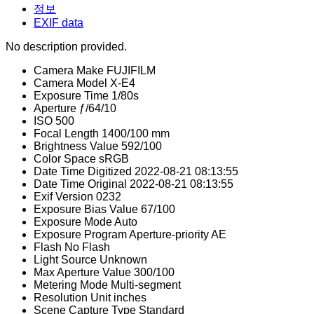
정보
EXIF data
No description provided.
Camera Make
FUJIFILM
Camera Model
X-E4
Exposure Time
1/80s
Aperture
ƒ/64/10
ISO
500
Focal Length
1400/100 mm
Brightness Value
592/100
Color Space
sRGB
Date Time Digitized
2022-08-21 08:13:55
Date Time Original
2022-08-21 08:13:55
Exif Version
0232
Exposure Bias Value
67/100
Exposure Mode
Auto
Exposure Program
Aperture-priority AE
Flash
No Flash
Light Source
Unknown
Max Aperture Value
300/100
Metering Mode
Multi-segment
Resolution Unit
inches
Scene Capture Type
Standard