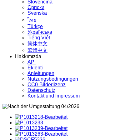
Slovenčina
Српски
Svenska
ไทย
Türkçe
Українська
Tiếng Việt
简体中文
繁體中文
Hakkımızda
API
Eklenti
Anleitungen
Nutzungsbedingungen
CC0-Bilderlizenz
Datenschutz
Kontakt und Impressum