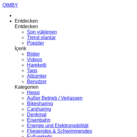
QIMBY
Entdecken
Entdecken
Son yüklenen
Trend olanlar
Popüler
İçerik
Bilder
Videos
Hareketli
Tags
Albümler
Benutzer
Kategorien
Hepsi
Außer Betrieb / Verlassen
Bikesharing
Carsharing
Denkmal
Eisenbahn
Energie und Elektromobilität
Fliegendes & Schwimmendes
Fußverkehr