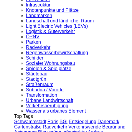
Infrastruktur
Knotenpunkte und Plätze
Landmarken
Landschaft und ländlicher Raum
Light Electric Vehicles (LEVs)
Logistik & Güterverkehr
ÖPNV
Parken
Radverkehr
Regenwasserbewirtschaftung
Schilder
Sozialer Wohnungsbau
Spielen & Spielplätze
Städtebau
Stadtgrün
Straßenraum
Suburbia / Vororte
Transformation
Urbane Landwirtschaft
Verkehrsberuhigung
Wasser als urbanes Element
Top Tags
Schwammstadt
Paris
BGI
Entsiegelung
Dänemark
Gartenstraße
Radverkehr
Verkehrswende
Begrünung