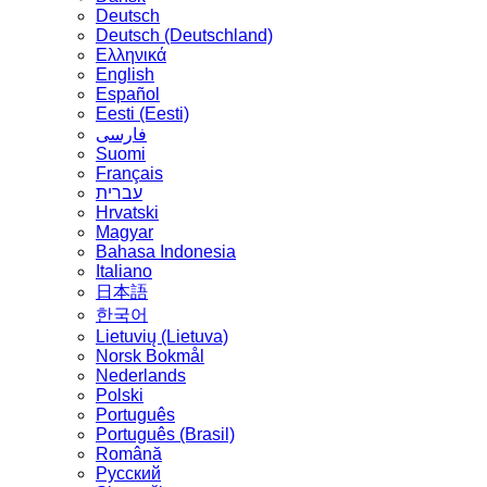
Deutsch
Deutsch (Deutschland)
Ελληνικά
English
Español
Eesti (Eesti)
فارسی
Suomi
Français
עברית
Hrvatski
Magyar
Bahasa Indonesia
Italiano
日本語
한국어
Lietuvių (Lietuva)
‪Norsk Bokmål‬
Nederlands
Polski
Português
Português (Brasil)
Română
Русский