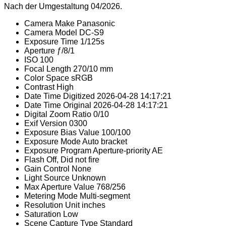
Nach der Umgestaltung 04/2026.
Camera Make
Panasonic
Camera Model
DC-S9
Exposure Time
1/125s
Aperture
ƒ/8/1
ISO
100
Focal Length
270/10 mm
Color Space
sRGB
Contrast
High
Date Time Digitized
2026-04-28 14:17:21
Date Time Original
2026-04-28 14:17:21
Digital Zoom Ratio
0/10
Exif Version
0300
Exposure Bias Value
100/100
Exposure Mode
Auto bracket
Exposure Program
Aperture-priority AE
Flash
Off, Did not fire
Gain Control
None
Light Source
Unknown
Max Aperture Value
768/256
Metering Mode
Multi-segment
Resolution Unit
inches
Saturation
Low
Scene Capture Type
Standard