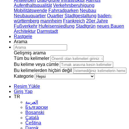
Antwerpen
Blau-grüne Infrastruktur
Aarhus
Aufenthaltsqualität
Verkehrsberuhigung
Mobilitätswende
Fahrradparken
Neubau
Neubauquartier
Quartier
Stadtgestaltung
baden-
württemberg
mannheim
Frankreich
20er Jahre
Fußverkehr
Hufeisensiedlung
Stadtgrün
neues Bauen
Architektur
Darmstadt
Rastgele
Arama
Gelişmiş arama
Tüm bu kelimeler
Bu kelime veya cümle
Bu kelimelerden hiçbiri değil
Kategorie
Resim Yükle
Giriş Yap
TR
العربية
Български
Bosanski
Сatalà
Čeština
Dansk