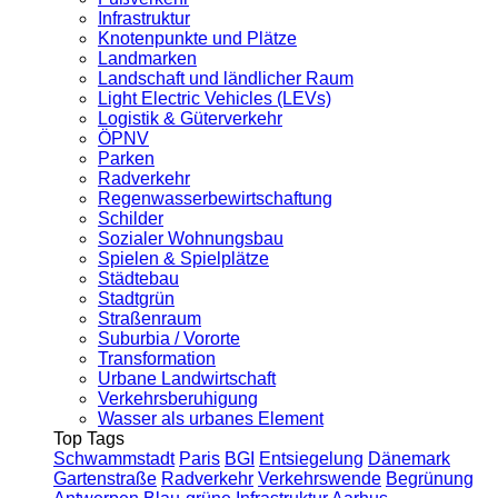
Infrastruktur
Knotenpunkte und Plätze
Landmarken
Landschaft und ländlicher Raum
Light Electric Vehicles (LEVs)
Logistik & Güterverkehr
ÖPNV
Parken
Radverkehr
Regenwasserbewirtschaftung
Schilder
Sozialer Wohnungsbau
Spielen & Spielplätze
Städtebau
Stadtgrün
Straßenraum
Suburbia / Vororte
Transformation
Urbane Landwirtschaft
Verkehrsberuhigung
Wasser als urbanes Element
Top Tags
Schwammstadt
Paris
BGI
Entsiegelung
Dänemark
Gartenstraße
Radverkehr
Verkehrswende
Begrünung