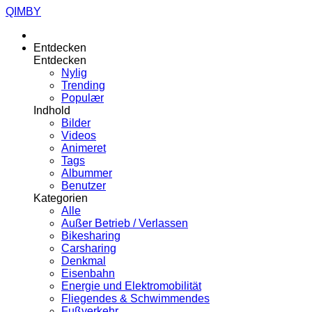
QIMBY
Entdecken
Entdecken
Nylig
Trending
Populær
Indhold
Bilder
Videos
Animeret
Tags
Albummer
Benutzer
Kategorien
Alle
Außer Betrieb / Verlassen
Bikesharing
Carsharing
Denkmal
Eisenbahn
Energie und Elektromobilität
Fliegendes & Schwimmendes
Fußverkehr