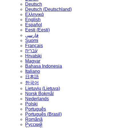
Deutsch
Deutsch (Deutschland)
Ελληνικά
English
Español
Eesti (Eesti)
فارسی
Suomi
Français
עברית
Hrvatski
Magyar
Bahasa Indonesia
Italiano
日本語
한국어
Lietuvių (Lietuva)
‪Norsk Bokmål‬
Nederlands
Polski
Português
Português (Brasil)
Română
Русский