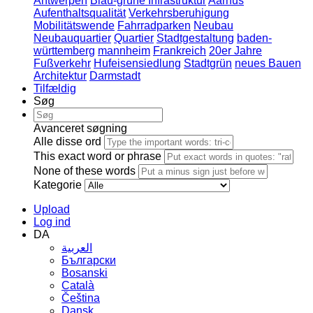
Antwerpen
Blau-grüne Infrastruktur
Aarhus
Aufenthaltsqualität
Verkehrsberuhigung
Mobilitätswende
Fahrradparken
Neubau
Neubauquartier
Quartier
Stadtgestaltung
baden-
württemberg
mannheim
Frankreich
20er Jahre
Fußverkehr
Hufeisensiedlung
Stadtgrün
neues Bauen
Architektur
Darmstadt
Tilfældig
Søg
Avanceret søgning
Alle disse ord
This exact word or phrase
None of these words
Kategorie
Upload
Log ind
DA
العربية
Български
Bosanski
Сatalà
Čeština
Dansk