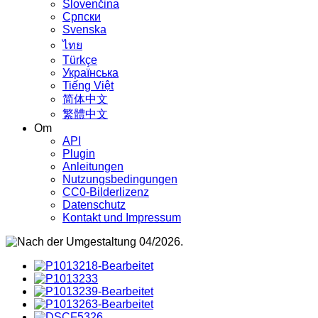
Slovenčina
Српски
Svenska
ไทย
Türkçe
Українська
Tiếng Việt
简体中文
繁體中文
Om
API
Plugin
Anleitungen
Nutzungsbedingungen
CC0-Bilderlizenz
Datenschutz
Kontakt und Impressum