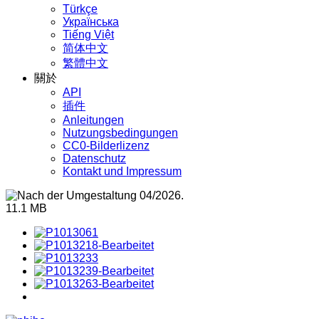
Türkçe
Українська
Tiếng Việt
简体中文
繁體中文
關於
API
插件
Anleitungen
Nutzungsbedingungen
CC0-Bilderlizenz
Datenschutz
Kontakt und Impressum
11.1 MB