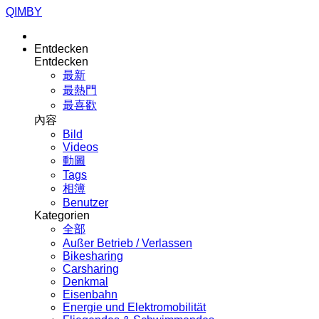
QIMBY
Entdecken
Entdecken
最新
最熱門
最喜歡
內容
Bild
Videos
動圖
Tags
相簿
Benutzer
Kategorien
全部
Außer Betrieb / Verlassen
Bikesharing
Carsharing
Denkmal
Eisenbahn
Energie und Elektromobilität