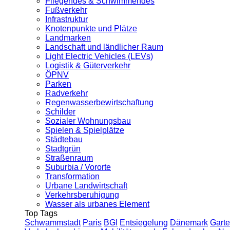
Fliegendes & Schwimmendes
Fußverkehr
Infrastruktur
Knotenpunkte und Plätze
Landmarken
Landschaft und ländlicher Raum
Light Electric Vehicles (LEVs)
Logistik & Güterverkehr
ÖPNV
Parken
Radverkehr
Regenwasserbewirtschaftung
Schilder
Sozialer Wohnungsbau
Spielen & Spielplätze
Städtebau
Stadtgrün
Straßenraum
Suburbia / Vororte
Transformation
Urbane Landwirtschaft
Verkehrsberuhigung
Wasser als urbanes Element
Top Tags
Schwammstadt
Paris
BGI
Entsiegelung
Dänemark
Garte