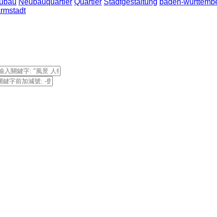
ubau
Neubauquartier
Quartier
Stadtgestaltung
baden-württemb
rmstadt