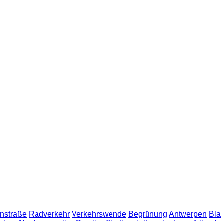
nstraße
Radverkehr
Verkehrswende
Begrünung
Antwerpen
Bla