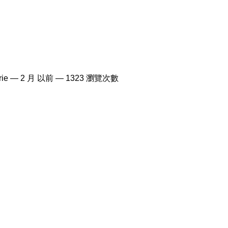
rie —
2 月 以前
— 1323 瀏覽次數