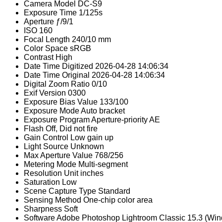
Camera Model
DC-S9
Exposure Time
1/125s
Aperture
ƒ/9/1
ISO
160
Focal Length
240/10 mm
Color Space
sRGB
Contrast
High
Date Time Digitized
2026-04-28 14:06:34
Date Time Original
2026-04-28 14:06:34
Digital Zoom Ratio
0/10
Exif Version
0300
Exposure Bias Value
133/100
Exposure Mode
Auto bracket
Exposure Program
Aperture-priority AE
Flash
Off, Did not fire
Gain Control
Low gain up
Light Source
Unknown
Max Aperture Value
768/256
Metering Mode
Multi-segment
Resolution Unit
inches
Saturation
Low
Scene Capture Type
Standard
Sensing Method
One-chip color area
Sharpness
Soft
Software
Adobe Photoshop Lightroom Classic 15.3 (Wi