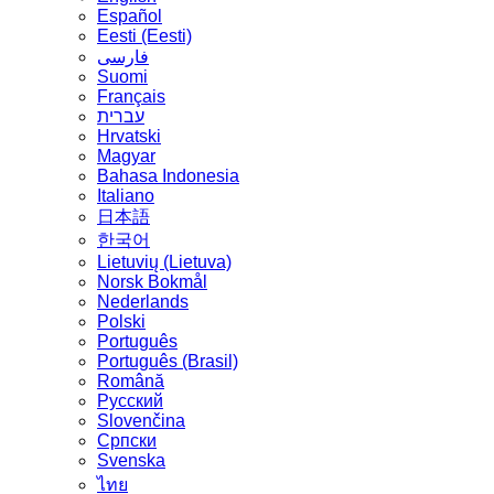
Español
Eesti (Eesti)
فارسی
Suomi
Français
עברית
Hrvatski
Magyar
Bahasa Indonesia
Italiano
日本語
한국어
Lietuvių (Lietuva)
‪Norsk Bokmål‬
Nederlands
Polski
Português
Português (Brasil)
Română
Русский
Slovenčina
Српски
Svenska
ไทย