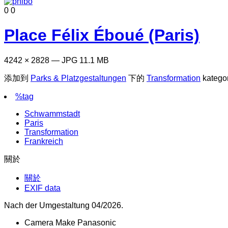
0
0
Place Félix Éboué (Paris)
4242 × 2828 — JPG 11.1 MB
添加到
Parks & Platzgestaltungen
下的
Transformation
katego
%tag
Schwammstadt
Paris
Transformation
Frankreich
關於
關於
EXIF data
Nach der Umgestaltung 04/2026.
Camera Make
Panasonic