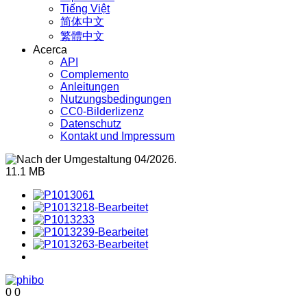
Tiếng Việt
简体中文
繁體中文
Acerca
API
Complemento
Anleitungen
Nutzungsbedingungen
CC0-Bilderlizenz
Datenschutz
Kontakt und Impressum
11.1 MB
0
0