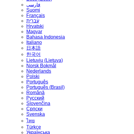
فارسی
Suomi
Français
עברית
Hrvatski
Magyar
Bahasa Indonesia
Italiano
日本語
한국어
Lietuvių (Lietuva)
‪Norsk Bokmål‬
Nederlands
Polski
Português
Português (Brasil)
Română
Русский
Slovenčina
Српски
Svenska
ไทย
Türkçe
Українська