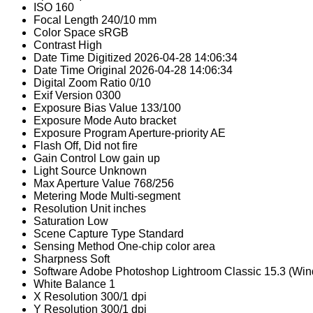
ISO
160
Focal Length
240/10 mm
Color Space
sRGB
Contrast
High
Date Time Digitized
2026-04-28 14:06:34
Date Time Original
2026-04-28 14:06:34
Digital Zoom Ratio
0/10
Exif Version
0300
Exposure Bias Value
133/100
Exposure Mode
Auto bracket
Exposure Program
Aperture-priority AE
Flash
Off, Did not fire
Gain Control
Low gain up
Light Source
Unknown
Max Aperture Value
768/256
Metering Mode
Multi-segment
Resolution Unit
inches
Saturation
Low
Scene Capture Type
Standard
Sensing Method
One-chip color area
Sharpness
Soft
Software
Adobe Photoshop Lightroom Classic 15.3 (Wi
White Balance
1
X Resolution
300/1 dpi
Y Resolution
300/1 dpi