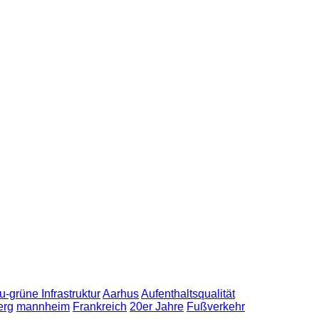
u-grüne Infrastruktur
Aarhus
Aufenthaltsqualität
erg
mannheim
Frankreich
20er Jahre
Fußverkehr