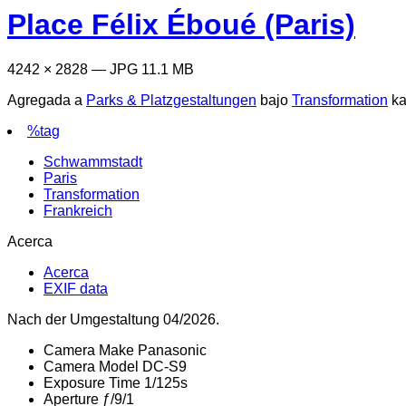
Place Félix Éboué (Paris)
4242 × 2828 — JPG 11.1 MB
Agregada a
Parks & Platzgestaltungen
bajo
Transformation
ka
%tag
Schwammstadt
Paris
Transformation
Frankreich
Acerca
Acerca
EXIF data
Nach der Umgestaltung 04/2026.
Camera Make
Panasonic
Camera Model
DC-S9
Exposure Time
1/125s
Aperture
ƒ/9/1