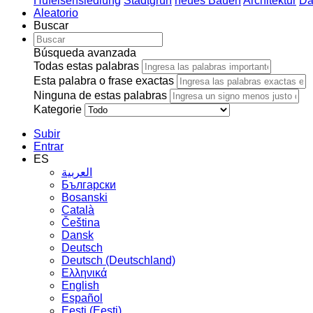
Hufeisensiedlung
Stadtgrün
neues Bauen
Architektur
Da
Aleatorio
Buscar
Búsqueda avanzada
Todas estas palabras
Esta palabra o frase exactas
Ninguna de estas palabras
Kategorie
Subir
Entrar
ES
العربية
Български
Bosanski
Сatalà
Čeština
Dansk
Deutsch
Deutsch (Deutschland)
Ελληνικά
English
Español
Eesti (Eesti)